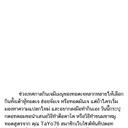
ไตล์
ดูด
วง
ผู้
หญิง
ผู้ชาย
สุขภาพ
ท่อง
เที่ยว
สูตร
ช่วงเทศกาลกินเจมีเมนูของทอดเจหลากหลายให้เลือก
อาหาร
ง่ายๆ
กินทั้งเต้าหู้ทอดเจ ฮ่อยจ๊อเจ หรือทอดมันเจ แต่ถ้าใครเริ่ม
มองหาความแปลกใหม่ และอยากลงมือทำกินเอง วันนี้กระปุ
ช้อป
กดอทคอมขอนำเสนอวิธีทำตือคาโค หรือวิธีทำขนมขาหมู
ปิ้ง
ทอดสูตรจาก คุณ TaYo76 สมาชิกเว็บไซต์พันทิปดอท