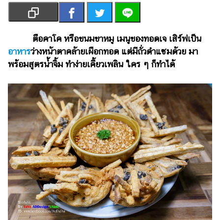
เงิน
การ
ศึกษา
ตือคาโค หรือขนมขาหมู เมนูของทอดเจ เสิร์ฟเป็น
อาหาร
ว่างหน้าตาคล้ายเผือกทอด แต่มีถั่วดำแซมด้วย มา
บันเทิง
พร้อมสูตรน้ำจิ้ม ทำง่ายเคี้ยวเพลิน ใคร ๆ ก็ทำได้
รูปภาพ
ดู
หนัง
Music
Station
ละคร
บันเทิง
เกาหลี
ไลฟ์