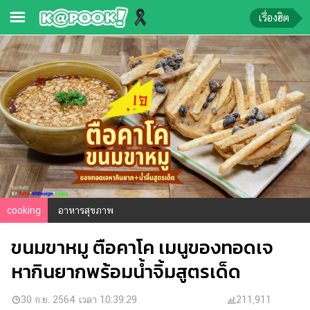
เรื่องฮิต
ข่าว-
ความ
รู้
ข่าว
ข่าว
บันเทิง
ตรวจ
cooking
อาหารสุขภาพ
หวย
ขนมขาหมู ตือคาโค เมนูของทอดเจ
ผล
บอล
หากินยากพร้อมน้ำจิ้มสูตรเด็ด
สด
การ
30 ก.ย. 2564 เวลา 10:39:29
211,911