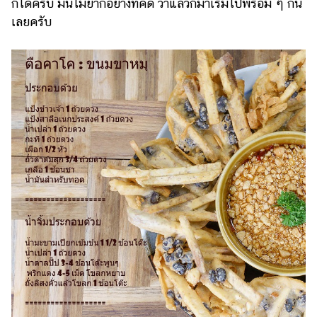
ก็ได้ครับ มันไม่ยากอย่างที่คิด ว่าแล้วก็มาเริ่มไปพร้อม ๆ กัน
แต่งงาน
เลยครับ
แม่
และ
เด็ก
สัตว์
เลี้ยง
Infographic
บริการ
แอปฯ
กระปุก
คอร์ส
ออนไลน์
เรียน
เลข