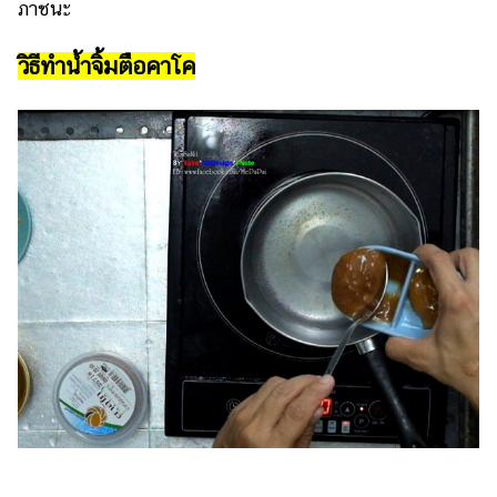
ภาชนะ
วิธีทำน้ำจิ้มตือคาโค