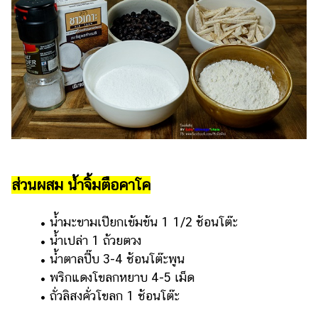
ส่วนผสม น้ำจิ้มตือคาโค
• น้ำมะขามเปียกเข้มข้น 1 1/2 ช้อนโต๊ะ
• น้ำเปล่า 1 ถ้วยตวง
• น้ำตาลปี๊บ 3-4 ช้อนโต๊ะพูน
• พริกแดงโขลกหยาบ 4-5 เม็ด
• ถั่วลิสงคั่วโขลก 1 ช้อนโต๊ะ