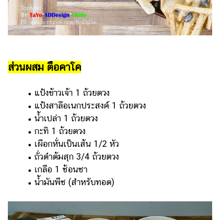
ออนไลน์
ติดต่อ
โฆษณา
แจ้ง
ปัญหา
ส่วนผสม ตือคาโค
ร่วม
งาน
• แป้งข้าวเจ้า 1 ถ้วยตวง
กับ
• แป้งสาลีอเนกประสงค์ 1 ถ้วยตวง
เรา
• น้ำเปล่า 1 ถ้วยตวง
• กะทิ 1 ถ้วยตวง
• เผือกหั่นเป็นเส้น 1/2 หัว
• ถั่วดำต้มสุก 3/4 ถ้วยตวง
• เกลือ 1 ช้อนชา
• น้ำมันพืช (สำหรับทอด)