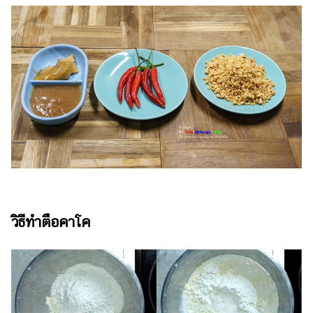
วิธีทำตือคาโค