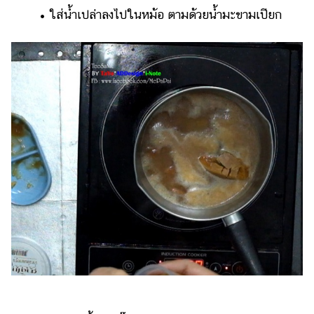
• ใส่น้ำเปล่าลงไปในหม้อ ตามด้วยน้ำมะขามเปียก