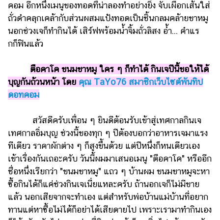
คอม อีกหนึ่งเมนูของทอดที่น่าลองทำอย่างยิ่ง จับเผือกเส้นใส่
รถยนต์
ถั่วดำคลุกเคล้ากับส่วนผสมแป้งทอดเป็นชิ้นกลมคล้ายขาหมู
นอกช่วงเจก็ทำกินได้ เสิร์ฟพร้อมน้ำจิ้มถั่วลิสง อ้ำ... คำแร
บ้าน
กก็ฟินแล้ว
และ
การ
ตกแต่ง
ตือคาโค ขนมขาหมู ใคร ๆ ก็ทำได้ กินเจปีนี้ขอให้ได้
บุญกันถ้วนหน้า โดย
คุณ TaYo76 สมาชิกเว็บไซต์พันทิป
มือ
ดอทคอม
ถือ
ราคา
สวัสดีครับเพื่อน ๆ ยินดีต้อนรับเข้าสู่เทศกาลกินเจ
ทอง
เทศกาลอิ่มบุญ ช่วงนี้ของทุก ๆ ปีต้องบอกว่าอาหารเจมาแรง
ราคา
ทีเดียว ราคาผักต่าง ๆ ก็สูงขึ้นด้วย แต่ปีหนึ่งก็หนเดียวเอง
น้ำมัน
เข้าเรื่องกันเถอะครับ วันนี้ผมมาเสนอเมนู "ตือคาโค" หรืออีก
ชื่อหนึ่งเรียกว่า "ขนมขาหมู" แถว ๆ บ้านผม ขนมขาหมูจะหา
วา
ซื้อกินได้ก็แค่ช่วงกินเจเนี่ยแหละครับ ถ้านอกเจก็ไม่มีขาย
ไร
แล้ว นอกเสียจากจะทำเอง แต่สำหรับพ่อบ้านแม่บ้านที่อยาก
ตี้
ทานแต่หาซื้อไม่ได้ก็อย่าได้เสียดายไป เพราะเรามาทำกินเอง