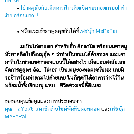
•
[ยำหมูสับกับเห็ดนางฟ้า-เห็ดเข็มทองทอดกรอบ] ทำ
ง่าย อร่อยมาก !!
• หรือแวะเข้ามาพูดคุยกันได้ที่
เฟซบุ๊ก MePaPai
งงเป็นไก่ตาแตก สำหรับชื่อ ตือคาโค หรือขนมขาหมู
หัวพาลคิดไปถึงหมูอู๊ด ๆ ว่าทำเป็นขนมได้ด้วยหรอ และเอา
มากินในช่วงเทศกาลเจแบบนี้้ได้อย่างไร เมื่อแอบสงสัยเลย
จัดการดูสูตร อ้อ... โล่งอก เป็นเมนูของทอดเจนั่นเอง เลยมิ
รอช้าพร้อมทำตามไปด้วยเลย ในที่สุดก็ได้อาหารว่างไว้กิน
พร้อมน้ำจิ้มอีกเมนู แหม… ชีวิตช่วงเจนี่ดี๊ดีเนอะ
ขอขอบคุณข้อมูลและภาพประกอบจาก
คุณ TaYo76 สมาชิกเว็บไซต์พันทิปดอทคอม
และ
เฟซบุ๊ก
MePaPai