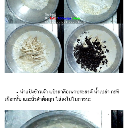
• นำแป้งข้าวเจ้า แป้งสาลีอเนกประสงค์ น้ำเปล่า กะทิ
เผือกหั่น และถั่วดำต้มสุก ใส่ลงไปในภาชนะ