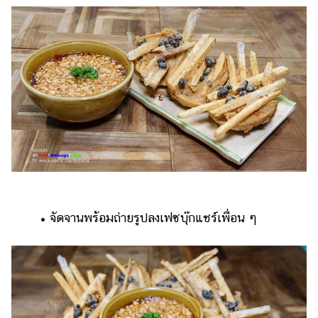
• จัดจานพร้อมถ่ายรูปลงเฟซบุ๊กแชร์เพื่อน ๆ