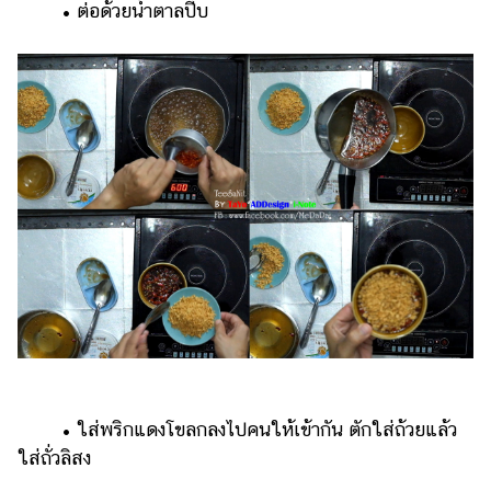
• ต่อด้วยน้ำตาลปี๊บ
• ใส่พริกแดงโขลกลงไปคนให้เข้ากัน ตักใส่ถ้วยแล้ว
ใส่ถั่วลิสง