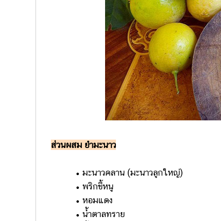
ส่วนผสม ยำมะนาว
• มะนาวคลาน (มะนาวลูกใหญ่)
• พริกขี้หนู
• หอมแดง
• น้ำตาลทราย