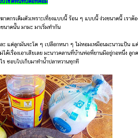
เว็บไซต์พันทิปดอทคอม
เต็มตัวเพราะเที่ยงแบบนี้ ร้อน ๆ แบบนี้ ง่วงขนาดนี้ เราต้อ
้ยวขนาดนั้น มามะ มาเริ่มทำกัน
 แต่ลูกมันจะโต ๆ เปลือกหนา ๆ ไม่หอมเหมือนมะนาวแป้น แต่ก
ได้เรื่องเอาเสียเลย มะนาวคลานที่บ้านพ่อพี่ยานมีอยู่กอหนึ่ง ลูก
 ทีไร ชอบไปเก็บมาทำน้ำปลาหวานทุกที