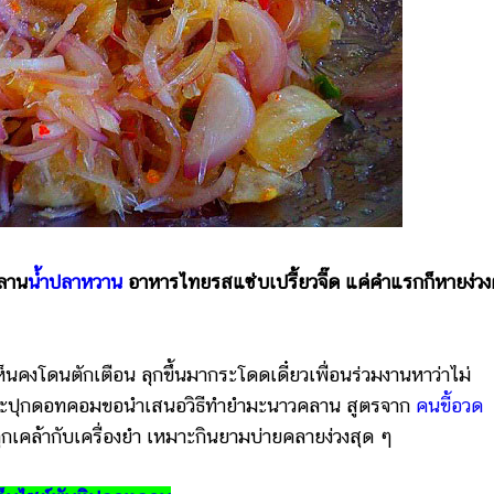
คลาน
น้ำปลาหวาน
อาหารไทยรสแซ่บเปรี้ยวจี๊ด แค่คำแรกก็หายง่ว
ดนตักเตือน ลุกขึ้นมากระโดดเดี๋ยวเพื่อนร่วมงานหาว่าไม่
ว่า กระปุกดอทคอมขอนำเสนอวิธีทำยำมะนาวคลาน สูตรจาก
คนขี้อวด
กเคล้ากับเครื่องยำ เหมาะกินยามบ่ายคลายง่วงสุด ๆ