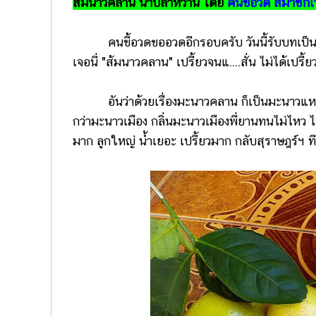
ส้มนาวคลาน น้ำปลาหวาน โดย
คนขี้อวด สมาชิก
คนขี้อวดขออวดอีกรอบครับ วันนี้รับบทเป็นฆาตกร
เจอนี่ "ส้มนาวคลาน" เปรี้ยวจนแ....สั่น ไม่ได้เปรี
อันว่าด้วยเรื่องมะนาวคลาน ก็เป็นมะนาวแหละ
กว่ามะนาวเมือง กลิ่นมะนาวเมืองพี่ยานทนไม่ไหว ไม่
มาก ลูกใหญ่ น้ำเยอะ เปรี้ยวมาก กลับสุราษฎร์ฯ