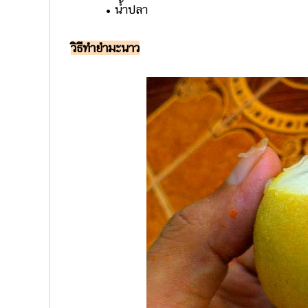
• น้ำปลา
วิธีทำยำมะนาว