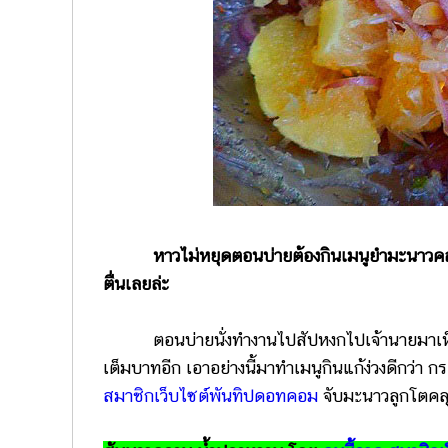
หาวไม่หยุดตอนบ่ายต้องกินเมนูยำมะนาว
ตื่นเลยล่ะ
ตอนบ่ายนั่งทำงานไปสัปหงกไปเจ้านายมาเห็นคงโ
เต็มบาทอีก เอาอย่างนี้มาทำเมนูกินแก้ง่วงดีก
สมาชิกเว็บไซต์พันทิปดอทคอม
จับมะนาวลูกโตคลุ