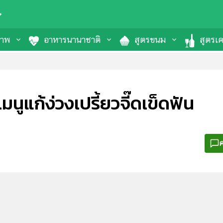
ภาพ
อาหารนานาชาติ
สูตรขนม
สูตรเคร
ูแก้ง่วงเปรี้ยวจี๊ดเข็ดฟัน
ค