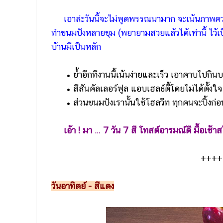
เอาล่ะวันนี้จะไม่พูดพรรณนามาก จะเน้นภาพควา
ทำขนมปังหลายขุม (พยายามสวยแล้วได้เท่านี้ ไว้เ
บ้านมีเป็นหลัก
• ย้ำอีกทีงานนี้เน้นง่ายและเร็ว เอาคาบไปกิน
• สีสันคัลเลอร์ฟูล แอบเฮลธ์ตี้โดยไม่ได้ตั้งใจ
• ส่วนขนมปังเรานั้นใช้โฮลวีท ทุกคนจะปิ้งก่อนก็
เอ้า ! มา … 7 วัน 7 สี โทสต์อารมณ์ดี มื้อเช้าสไต
++++
วันอาทิตย์ - สีแดง