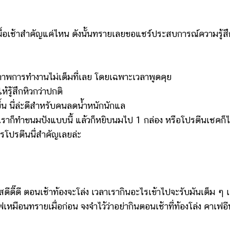
ร มื้อเช้าสำคัญแค่ไหน ดังนั้นทรายเลยขอแชร์ประสบการณ์ความรู้ส
ธิภาพการทำงานไม่เต็มที่เลย โดยเฉพาะเวลาพูดคุย
้รู้สึกหิวกว่าปกติ
ขึ้น นี่ล่ะดีสำหรับคนลดน้ำหนักนักแล
เราก็ทำขนมปังแบบนี้ แล้วก็หยิบนมไป 1 กล่อง หรือโปรตีนเชคก็ไ
ารโปรตีนนี่สำคัญเลยล่ะ
ดีดี๊ดี ตอนเช้าท้องจะโล่ง เวลาเรากินอะไรเข้าไปจะรับมันเต็ม ๆ 
เหมือนทรายเมื่อก่อน จงจำไว้ว่าอย่ากินตอนเช้าที่ท้องโล่ง คาเฟอ