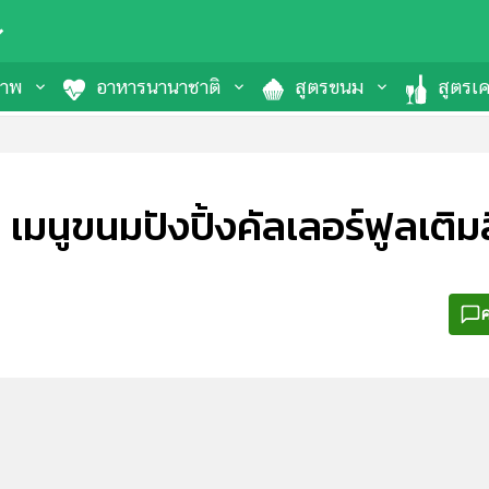
ภาพ
อาหารนานาชาติ
สูตรขนม
สูตรเคร
 เมนูขนมปังปิ้งคัลเลอร์ฟูลเติม
ค