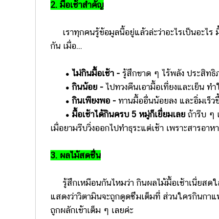
2. มื้อเช้าสำคัญ
เราทุกคนรู้ข้อมูลนี้อยู่แล้วล่ะว่าอะไรเป็นอะไ
กัน เมื่อ...
• ไม่กินมื้อเช้า -
รู้สึกขาด ๆ ไร้พลัง ประสิท
• กินน้อย -
ไปทวงคืนเอามื้อเที่ยงและเย็น ทำให
• กินเพียงพอ -
ทานมื้ออื่นน้อยลง และอิ่มเร็ว
• มื้อเช้าได้กินครบ 5 หมู่ก็เยี่ยมเลย
ถ้ารีบ ๆ 
เมื่อยามรีบวิ่งออกไปทำธุระแต่เช้า เพราะสารอาห
3. ผลไม้สดชื่น
รู้สึกเหมือนกันไหมว่า กินผลไม้มื้อเช้าเนี่ยสดใส
แสดงว่าวิตามินจะถูกดูดซึมเต็มที่ ส่วนใครกินกาแฟ
ถูกผลักเข้าเต็ม ๆ เลยค่ะ