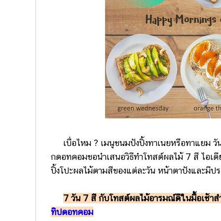
เบื่อไหม ? เมนูขนมปังปิ้งทาเนยหรือทาแยม วันนี
กดอทคอมขอนำเสนอวิธีทำโทสต์ผลไม้ 7 สี ไอเด
ปิ้งโปะผลไม้ตามสีของแต่ละวัน หน้าตาปังและมีประโ
7 วัน 7 สี กับโทสต์ผลไม้อารมณ์ดีในมื้อเช้าส
ทิปดอทคอม