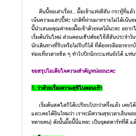
คืนนี้ขอเล่าเรื่อง... มื้อเช้าแห่งสีสัน กระทู้ที่แล
เน้นความแฮปปี้ค่ะ ปกติที่ผ่านมาทรายไม่ได้เน้นขอ
นี้นำเสนอคุณค่าของมื้อเช้าด้วยผลไม้นะคะ อยากใ
เริ่มต้นวันใหม่ ส่วนคอนเซ็ปต์ขอใช้สีสันประจำวันท
นักเดินทางที่รีบหรือไม่รีบก็ได้ ที่ต้องจรลีออกจา
ท่องเที่ยวสายชิล ๆ ทำไปปิกนิกกะแฟนยังได้ แฟน
ขอสรุปไอเดียใจความสำคัญหน่อยนะคะ
1. ว่าด้วยเรื่องความสุขีในตอนเช้า
เริ่มต้นสดใสก็ได้เปรียบไปกว่าครึ่งแล้ว เคยได้ยิ
และเคยได้ยินไหมว่า เราจะมีความสุขเวลาเอ็นจอยอี
หลายคน) ดังนั้นมื้อนี้นี่แหละ เป็นจุดสตาร์ทที่ดี แล