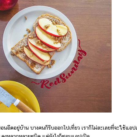
ดอยู่บ้าน บางคนก็รีบออกไปเที่ยว เราก็ไม่ละเลยที่จะใช้แอปเ
้สีแดงหลากหลายชนิด แต่ยังไงก็ชอบแอปเปิล