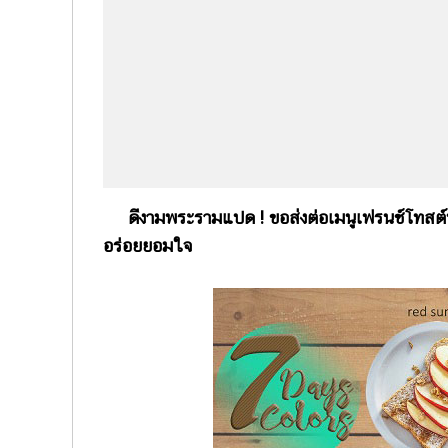
ดีงามพระรามแปด ! ขอส่งต่อเมนูเฟรนช์โทสต์ห
อร่อยยอมใจ