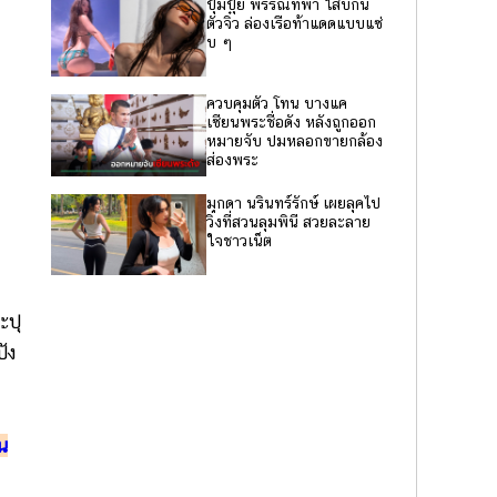
ปุ้มปุ้ย พรรณทิพา ใส่บิกินี่
ตัวจิ๋ว ล่องเรือท้าแดดแบบแซ่
บ ๆ
ควบคุมตัว โทน บางแค
เซียนพระชื่อดัง หลังถูกออก
หมายจับ ปมหลอกขายกล้อง
ส่องพระ
มุกดา นรินทร์รักษ์ เผยลุคไป
วิ่งที่สวนลุมพินี สวยละลาย
ใจชาวเน็ต
ะปุ
ัง
น