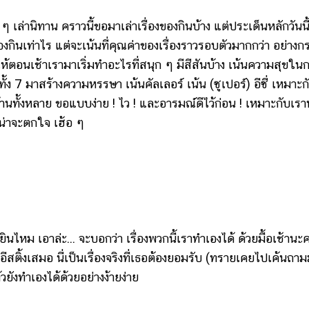
้ว ๆ เล่านิทาน คราวนี้ขอมาเล่าเรื่องของกินบ้าง แต่ประเด็นหลักวันนี
งกินเท่าไร แต่จะเน้นที่คุณค่าของเรื่องราวรอบตัวมากกว่า อย่างกระ
ห้ตอนเช้าเรามาเริ่มทำอะไรที่สนุก ๆ มีสีสันบ้าง เน้นความสุขใน
ั้ง 7 มาสร้างความหรรษา เน้นคัลเลอร์ เน้น (ซูเปอร์) อีซี่ เหมาะก
กบ้านทั้งหลาย ขอแบบง่าย ! ไว ! และอารมณ์ดีไว้ก่อน ! เหมาะกับเรา
น่าจะตกใจ เฮ้อ ๆ
นไหม เอาล่ะ... จะบอกว่า เรื่องพวกนี้เราทำเองได้ ด้วยมื้อเช้านะ
สติ้งเสมอ นี่เป็นเรื่องจริงที่เธอต้องยอมรับ (ทรายเคยไปเค้นถา
้วยังทำเองได้ด้วยอย่างง้ายง่าย