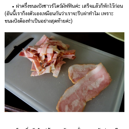
• ผ่าครึ่งขนมปังซาวร์โดว์มัฟฟินค่ะ เสร็จแล้วก็พักไว้ก่อน
(อันนี้เราก็งงตัวเองเหมือนกันว่าเราจะรีบผ่าทำไม เพราะ
ขนมปังต้องทำเป็นอย่างสุดท้ายค่ะ)