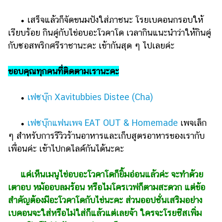
• เสร็จแล้วก็จัดขนมปังใส่ภาชนะ โรยเบคอนกรอบให้
เรียบร้อย กินคู่กับไข่อบอะโวคาโด เวลากินแนะนำว่าให้กินคู่
กับซอสพริกศรีราชานะคะ เข้ากันสุด ๆ ไปเลยค่ะ
ขอบคุณทุกคนที่ติดตามเรานะคะ
•
เฟซบุ๊ก Xavitubbies Distee (Cha)
•
เฟซบุ๊กแฟนเพจ EAT OUT & Homemade
เพจเล็ก
ๆ สำหรับการรีวิวร้านอาหารและเก็บสูตรอาหารของเรากับ
เพื่อนค่ะ เข้าไปกดไลค์กันได้นะคะ
แค่เห็นเมนูไข่อบอะโวคาโดก็ยิ้มอ่อนแล้วค่ะ จะทำด้วย
เตาอบ หม้ออบลมร้อน หรือไมโครเวฟก็ตามสะดวก แต่ข้อ
สำคัญต้องมีอะโวคาโดกับไข่นะคะ ส่วนออปชั่นเสริมอย่าง
เบคอนจะใส่หรือไม่ใส่ก็แล้วแต่เลยจ้า ใครจะโรยชีสเพิ่ม