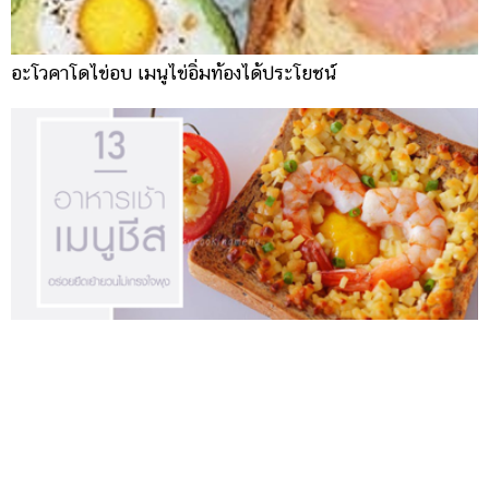
อะโวคาโดไข่อบ เมนูไข่อิ่มท้องได้ประโยชน์
13 วิธีทำอาหารเช้าเมนูชีส อร่อยยืดเย้ายวนไม่เกรงใจพุง
แสดงความคิดเห็นเรื่อง
ไข่อบอะโวคาโด พร้อมมัฟฟินชีส เมนูไข่หรูหราอร่อย