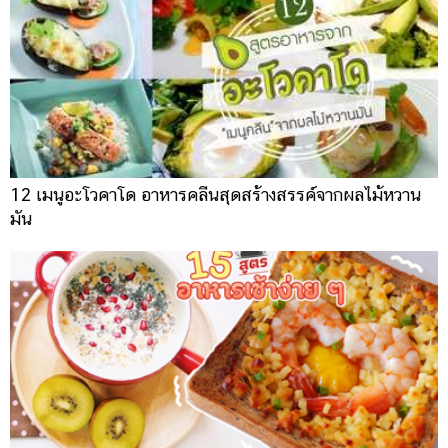
12 เมนูอะโวคาโด อาหารคลีนสุดสร้างสรรค์จากผลไม้หวาน
มัน