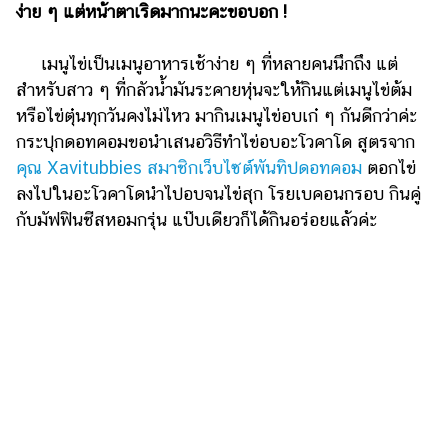
ไตล์
ง่าย ๆ แต่หน้าตาเริดมากนะคะขอบอก !
ดูด
เมนูไข่เป็นเมนูอาหารเช้าง่าย ๆ ที่หลายคนนึกถึง แต่
วง
สำหรับสาว ๆ ที่กลัวน้ำมันระคายหุ่นจะให้กินแต่เมนูไข่ต้ม
ผู้
หรือไข่ตุ๋นทุกวันคงไม่ไหว มากินเมนูไข่อบเก๋ ๆ กันดีกว่าค่ะ
หญิง
กระปุกดอทคอมขอนำเสนอวิธีทำไข่อบอะโวคาโด สูตรจาก
คุณ Xavitubbies สมาชิกเว็บไซต์พันทิปดอทคอม
ตอกไข่
ผู้ชาย
ลงไปในอะโวคาโดนำไปอบจนไข่สุก โรยเบคอนกรอบ กินคู่
สุขภาพ
กับมัฟฟินชีสหอมกรุ่น แป๊บเดียวก็ได้กินอร่อยแล้วค่ะ
ท่อง
เที่ยว
สูตร
อาหาร
ง่ายๆ
ช้อป
ปิ้ง