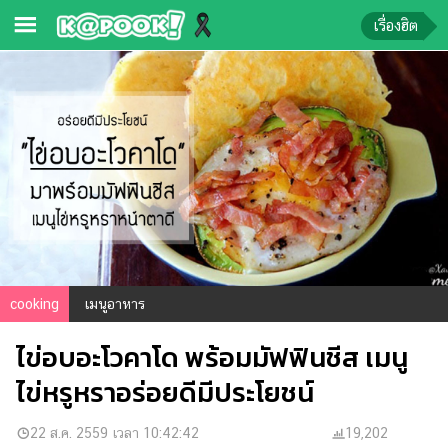
เรื่องฮิต
ข่าว-
ความ
รู้
ข่าว
ข่าว
บันเทิง
ตรวจ
cooking
เมนูอาหาร
หวย
ไข่อบอะโวคาโด พร้อมมัฟฟินชีส เมนู
ผล
บอล
ไข่หรูหราอร่อยดีมีประโยชน์
สด
การ
22 ส.ค. 2559 เวลา 10:42:42
19,202