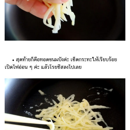
• สุดท้ายก็คือทอดขนมปังค่ะ เช็ดกระทะให้เรียบร้อย
เปิดไฟอ่อน ๆ ค่ะ แล้วโรยชีสลงไปเลย