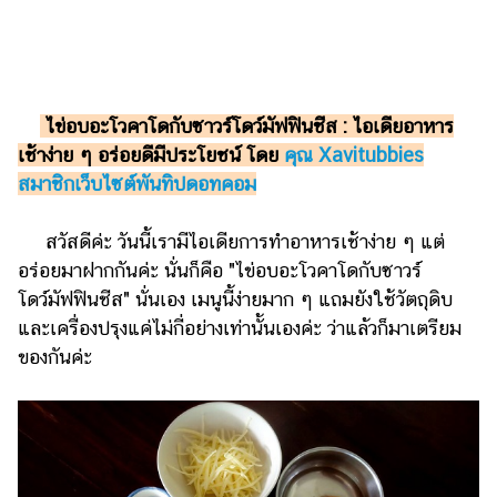
รถยนต์
บ้าน
และ
การ
ไข่อบอะโวคาโดกับซาวร์โดว์มัฟฟินชีส : ไอเดียอาหาร
ตกแต่ง
เช้าง่าย ๆ อร่อยดีมีประโยชน์ โดย
คุณ Xavitubbies
สมาชิกเว็บไซต์พันทิปดอทคอม
มือ
ถือ
สวัสดีค่ะ วันนี้เรามีไอเดียการทำอาหารเช้าง่าย ๆ แต่
ราคา
อร่อยมาฝากกันค่ะ นั่นก็คือ "ไข่อบอะโวคาโดกับซาวร์
ทอง
โดว์มัฟฟินชีส" นั่นเอง เมนูนี้ง่ายมาก ๆ แถมยังใช้วัตถุดิบ
ราคา
และเครื่องปรุงแค่ไม่กี่อย่างเท่านั้นเองค่ะ ว่าแล้วก็มาเตรียม
น้ำมัน
ของกันค่ะ
วา
ไร
ตี้