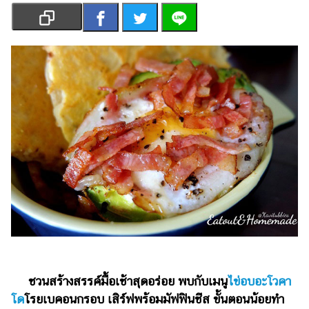
เงิน
การ
ศึกษา
บันเทิง
รูปภาพ
ดู
หนัง
Music
Station
ละคร
บันเทิง
เกาหลี
ชวนสร้างสรรค์มื้อเช้าสุดอร่อย พบกับเมนู
ไข่อบอะโวคา
ไลฟ์
โด
โรยเบคอนกรอบ เสิร์ฟพร้อมมัฟฟินชีส ขั้นตอนน้อยทำ