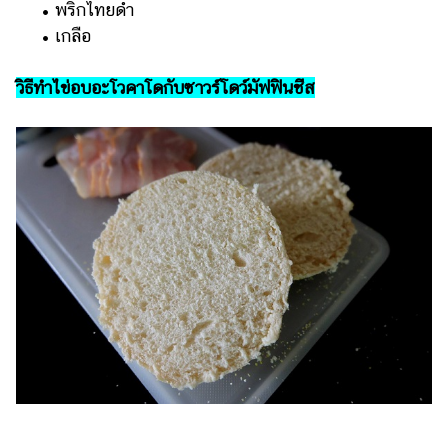
ออนไลน์
• พริกไทยดำ
• เกลือ
ติดต่อ
โฆษณา
วิธีทำไข่อบอะโวคาโดกับซาวร์โดว์มัฟฟินชีส
แจ้ง
ปัญหา
ร่วม
งาน
กับ
เรา