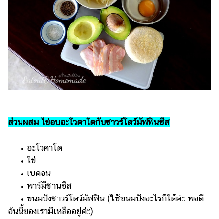
แต่งงาน
แม่
และ
เด็ก
สัตว์
เลี้ยง
Infographic
บริการ
ส่วนผสม ไข่อบอะโวคาโดกับซาวร์โดว์มัฟฟินชีส
แอปฯ
• อะโวคาโด
กระปุก
• ไข่
คอร์ส
• เบคอน
ออนไลน์
• พาร์มีซานชีส
• ขนมปังซาวร์โดว์มัฟฟิน (ใช้ขนมปังอะไรก็ได้ค่ะ พอดี
เรียน
อันนี้ของเรามีเหลืออยู่ค่ะ)
เลข