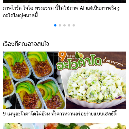
ภาพไวรัล โจโฉ ทรงธรรม นี่ไม่ใช่ภาพ AI แต่เป็นภาพจริง งู
ก
อะไรใหญ่ขนาดนี้
โ
เรื่องที่คุณอาจสนใจ
9 เมนูอะโวคาโดไม่อ้วน ทั้งคาวหวานอร่อยง่ายแบบเฮลธ์ตี้