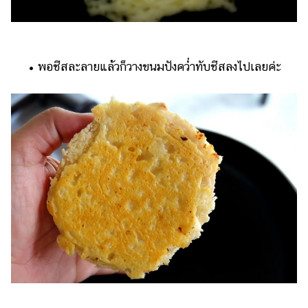
• พอชีสละลายแล้วก็วางขนมปังคว่ำทับชีสลงไปเลยค่ะ