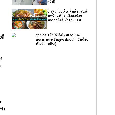
คลิป)
6 สูตรก๋วยเตี๋ยวต้มยำ รสแซ่
บหนักเครื่อง เลือกอร่อย
หลากสไตล์ ทำขายแจ่ม
ร่าง ฮลุน โซโล่ ถึงไทยแล้ว แจง
ยก็
กระบวนการชันสูตร ก่อนนำกลับบ้าน
เกิดที่กาฬสินธุ์
าง
ำ
น
งทำ