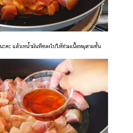
ะคะ แล้วเทน้ำมันพืชลงไปให้ท่วมเนื้อหมูสามชั้น