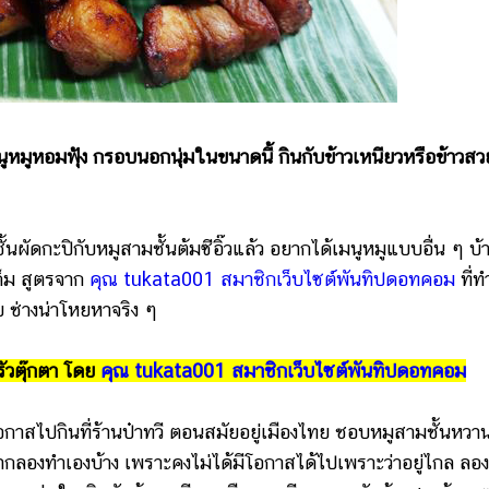
ูหมูหอมฟุ้ง กรอบนอกนุ่มในขนาดนี้ กินกับข้าวเหนียวหรือข้าวสว
ั้นผัดกะปิกับหมูสามชั้นต้มซีอิ๊วแล้ว อยากได้เมนูหมูแบบอื่น ๆ บ้
็ม สูตรจาก
คุณ tukata001 สมาชิกเว็บไซต์พันทิปดอทคอม
ที่ท
ย ช่างน่าโหยหาจริง ๆ
รัวตุ๊กตา โดย
คุณ tukata001 สมาชิกเว็บไซต์พันทิปดอทคอม
าสไปกินที่ร้านป๋าทวี ตอนสมัยอยู่เมืองไทย ชอบหมูสามชั้นหวา
ากลองทำเองบ้าง เพราะคงไม่ได้มีโอกาสได้ไปเพราะว่าอยู่ไกล ลอ