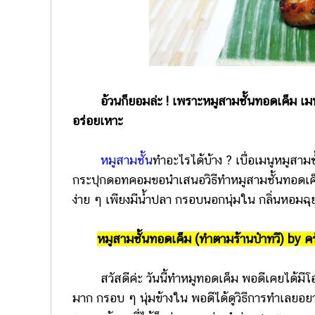
อ้วนก็ยอมล่ะ ! เพราะหมูสามชั้นทอดเค็ม เมน
อร่อยเหาะ
หมูสามชั้น
ทำอะไรได้บ้าง ? เบื่อเมนูหมูสามช
กระปุกดอทคอมขอนำเสนอวิธีทำหมูสามชั้นทอดเค
ง่าย ๆ เพียงมีน้ำปลา กรอบนอกนุ่มใน กลิ่นหอมฉุ
หมูสามชั้นทอดเค็ม (ทำตามร้านป๋าทวี) by ค
สวัสดีค่ะ วันนี้ทำหมูทอดเค็ม พอดีเคยได้มีโอก
มาก กรอบ ๆ นุ่มข้างใน พอดีได้ดูวิธีการทำเลยอย