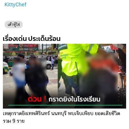
KittyChef
เต้าหู้ไข่
เรื่องเด่น ประเด็นร้อน
เหตุกราดยิงเทพศิรินทร์ นนทบุรี พบเจ็บเพียบ ยอดเสียชีวิต
พ
รวม 9 ราย
ค