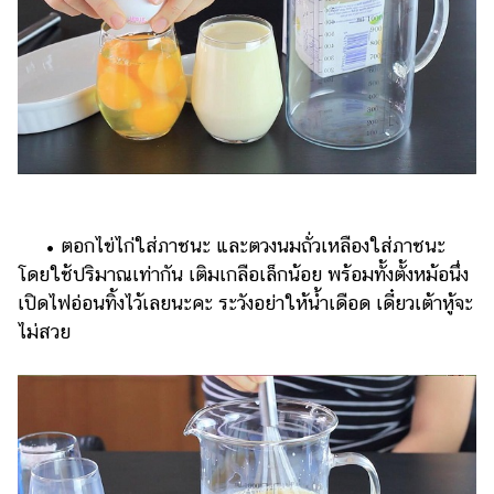
ออนไลน์
ติดต่อ
โฆษณา
แจ้ง
ปัญหา
ร่วม
งาน
กับ
• ตอกไข่ไก่ใส่ภาชนะ และตวงนมถั่วเหลืองใส่ภาชนะ
เรา
โดยใช้ปริมาณเท่ากัน เติมเกลือเล็กน้อย พร้อมทั้งตั้งหม้อนึ่ง
เปิดไฟอ่อนทิ้งไว้เลยนะคะ ระวังอย่าให้น้ำเดือด เดี๋ยวเต้าหู้จะ
ไม่สวย