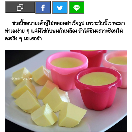
เงิน
การ
ศึกษา
ช่วงนี้ขอบายเต้าหู้ไข่หลอดสำเร็จรูป เพราะวันนี้เราจะมา
ทำเองง่าย ๆ แค่มีไข่กับนมถั่วเหลือง ถ้าได้ชิมจะวางช้อนไม่
บันเทิง
ลงจริง ๆ นะเธอจ๋า
รูปภาพ
ดู
หนัง
Music
Station
ละคร
บันเทิง
เกาหลี
ไลฟ์