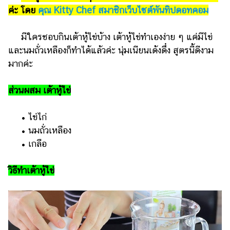
แต่งงาน
ค่ะ โดย
คุณ Kitty Chef สมาชิกเว็บไซต์พันทิปดอทคอม
แม่
มีใครชอบกินเต้าหู้ไข่บ้าง เต้าหู้ไข่ทำเองง่าย ๆ แค่มีไข่
และ
เด็ก
และนมถั่วเหลืองก็ทำได้แล้วค่ะ นุ่มเนียนเด้งดึ๋ง สูตรนี้ดีงาม
มากค่ะ
สัตว์
เลี้ยง
ส่วนผสม เต้าหู้ไข่
Infographic
• ไข่ไก่
บริการ
• นมถั่วเหลือง
• เกลือ
แอปฯ
กระปุก
วิธีทำเต้าหู้ไข่
คอร์ส
ออนไลน์
เรียน
เลข