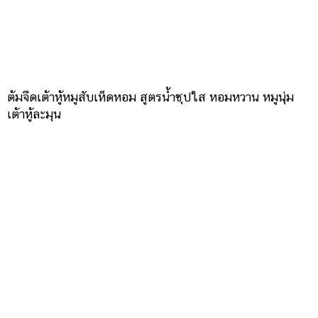
ต้มจืดเต้าหู้หมูสับเห็ดหอม สูตรน้ำซุปใส หอมหวาน หมูนุ่ม
เต้าหู้ละมุน
ไข่ตุ๋นเนื้อเนียน ใส่ผักสีสวยชิ้นกลมน่ารักเด็ก ๆ ชอบ