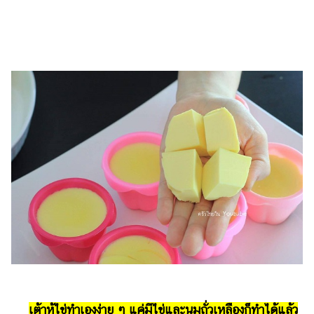
รถยนต์
บ้าน
และ
การ
ตกแต่ง
มือ
ถือ
ราคา
ทอง
ราคา
น้ำมัน
วา
ไร
ตี้
เต้าหู้ไข่ทำเองง่าย ๆ แค่มีไข่และนมถั่วเหลืองก็ทำได้แล้ว