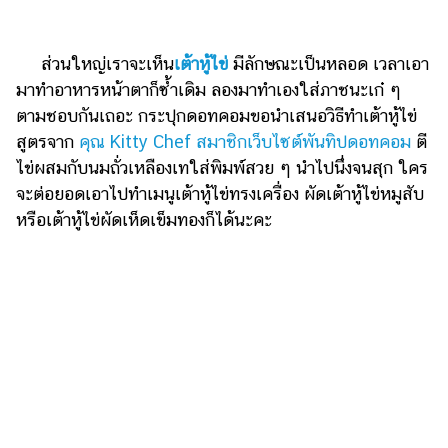
ไตล์
ดูด
ส่วนใหญ่เราจะเห็น
เต้าหู้ไข่
มีลักษณะเป็นหลอด เวลาเอา
วง
มาทำอาหารหน้าตาก็ซ้ำเดิม ลองมาทำเองใส่ภาชนะเก๋ ๆ
ผู้
ตามชอบกันเถอะ กระปุกดอทคอมขอนำเสนอวิธีทำเต้าหู้ไข่
หญิง
สูตรจาก
คุณ Kitty Chef สมาชิกเว็บไซต์พันทิปดอทคอม
ตี
ไข่ผสมกับนมถั่วเหลืองเทใส่พิมพ์สวย ๆ นำไปนึ่งจนสุก ใคร
ผู้ชาย
จะต่อยอดเอาไปทำเมนูเต้าหู้ไข่ทรงเครื่อง ผัดเต้าหู้ไข่หมูสับ
สุขภาพ
หรือเต้าหู้ไข่ผัดเห็ดเข็มทองก็ได้นะคะ
ท่อง
เที่ยว
สูตร
อาหาร
ง่ายๆ
ช้อป
ปิ้ง