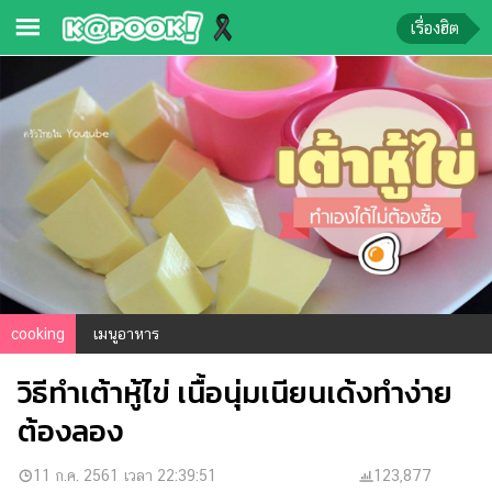
เรื่องฮิต
ข่าว-
ความ
รู้
ข่าว
ข่าว
บันเทิง
ตรวจ
cooking
เมนูอาหาร
หวย
วิธีทำเต้าหู้ไข่ เนื้อนุ่มเนียนเด้งทำง่าย
ผล
บอล
ต้องลอง
สด
การ
11 ก.ค. 2561 เวลา 22:39:51
123,877