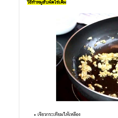
วิธีทำหมูสับผัดไข่เค็ม
• เจียวกระเทียมให้เหลือง