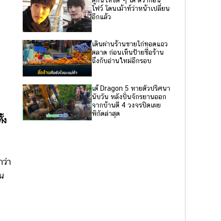
ดูกันให้ชัด ๆ เต้ ดราก้อน
ไฟว์ โดนเม้าท์ว่าหน้าเปลี่ยน
อีกแล้ว
เดินผ่านร้านขายไก่ทอดแถว
ตลาด ก่อนเห็นป้ายชื่อร้าน
ถึงกับอ่านใหม่อีกรอบ
เต้ Dragon 5 หายตัวปริศนา
นับวัน หลังปั่นจักรยานออก
จากบ้านตี 4 วงจรปิดเผย
พิกัดล่าสุด
้ง
ว่า
น