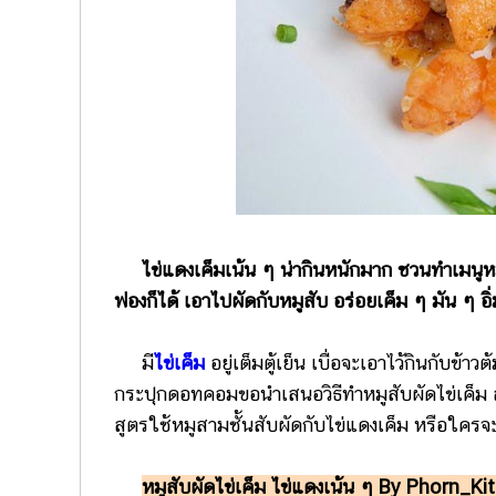
ไข่แดงเค็มเน้น ๆ น่ากินหนักมาก ชวนทำเมนูหมู
ฟองก็ได้ เอาไปผัดกับหมูสับ อร่อยเค็ม ๆ มัน ๆ อิ่
มี
ไข่เค็ม
อยู่เต็มตู้เย็น เบื่อจะเอาไว้กินกับข้
กระปุกดอทคอมขอนำเสนอวิธีทำหมูสับผัดไข่เค็ม
สูตรใช้หมูสามชั้นสับผัดกับไข่แดงเค็ม หรือใครจะใ
หมูสับผัดไข่เค็ม ไข่แดงเน้น ๆ By Phorn_K