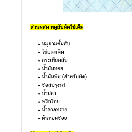
ส่วนผสม หมูสับผัดไข่เค็ม
• หมูสามชั้นสับ
• ไข่แดงเค็ม
• กระเทียมสับ
• น้ำมันหอย
• น้ำมันพืช (สำหรับผัด)
• ซอสปรุงรส
• น้ำปลา
• พริกไทย
• น้ำตาลทราย
• ต้นหอมซอย