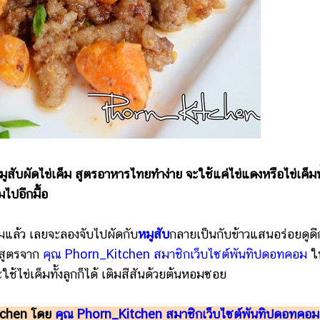
สับผัดไข่เค็ม สูตรอาหารไทยทำง่าย จะใช้แค่ไข่แดงหรือไข่เค็มทั
มไปอีกมื้อ
าวต้มแล้ว เลยจะลองจับไปผัดกับ
หมูสับ
กลายเป็นกับข้าวแสนอร่อยดูดีก
 สูตรจาก
คุณ Phorn_Kitchen สมาชิกเว็บไซต์พันทิปดอทคอม
ใ
ช้ไข่เค็มทั้งลูกก็ได้ เติมสีสันด้วยต้นหอมซอย
itchen โดย
คุณ Phorn_Kitchen สมาชิกเว็บไซต์พันทิปดอทคอม