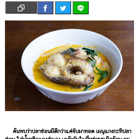
เงิน
การ
ศึกษา
บันเทิง
รูปภาพ
ดู
หนัง
Music
Station
ละคร
บันเทิง
เกาหลี
ไลฟ์
ค้นพบว่าปลาช่อนมีดีกว่าแค่จับมาทอด เมนูแกงกะทิปลา