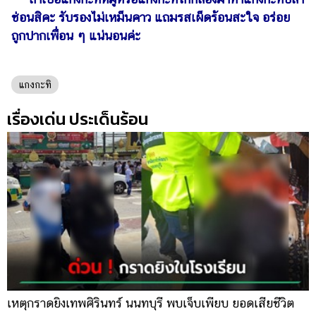
ออนไลน์
ช่อนสิคะ รับรองไม่เหม็นคาว แถมรสเผ็ดร้อนสะใจ อร่อย
ติดต่อ
ถูกปากเพื่อน ๆ แน่นอนค่ะ
โฆษณา
แจ้ง
แกงกะทิ
ปัญหา
เรื่องเด่น ประเด็นร้อน
ร่วม
งาน
กับ
เรา
เหตุกราดยิงเทพศิรินทร์ นนทบุรี พบเจ็บเพียบ ยอดเสียชีวิต
พ