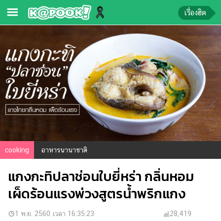
เรื่องฮิต
ข่าว-
ความ
รู้
ข่าว
ข่าว
บันเทิง
ตรวจ
cooking
อาหารนานาชาติ
หวย
แกงกะทิปลาช่อนใบยี่หร่า กลิ่นหอม
ผล
บอล
เผ็ดร้อนแรงพ่วงสูตรน้ำพริกแกง
สด
การ
1 พ.ย. 2560 เวลา 16:35:23
28,419