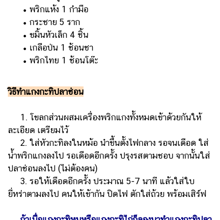
แต่งงาน
​​ ​​​​ ​​​​​​•​ พริกแห้ง 1 กำมือ
​​ ​​​​ ​​​​​​•​ กระชาย 5 ราก
แม่
​​ ​​​​ ​​​​​​•​ ขมิ้นหัวเล็ก 4 ชิ้น
และ
​​ ​​​​ ​​​​​​•​ เกลือป่น 1 ช้อนชา
เด็ก
​​ ​​​​ ​​​​​​•​ พริกไทย 1 ช้อนโต๊ะ
สัตว์
เลี้ยง
วิธีทำแกงกะทิปลาช่อน
Infographic
1. โขลกส่วนผสมเครื่องพริกแกงทั้งหมดเข้าด้วยกันให้
บริการ
ละเอียด เตรียมไว้
แอปฯ
2. ใส่หัวกะทิลงในหม้อ นำขึ้นตั้งไฟกลาง รอจนเดือด ใส่
กระปุก
น้ำพริกแกงลงไป รอเดือดอีกครั้ง ปรุงรสตามชอบ จากนั้นใส่
ปลาช่อนลงไป (ไม่ต้องคน)
คอร์ส
3. รอให้เดือดอีกครั้ง ประมาณ 5-7 นาที แล้วใส่ใบ
ออนไลน์
ยี่หร่าตามลงไป คนให้เข้ากัน ปิดไฟ ตักใส่ถ้วย พร้อมเสิร์ฟ
เรียน
เลข
ถ้าเบื่อแกงกะทิหมูหรือแกงกะทิไก่ก็ลองมาทำแกงกะทิปลา