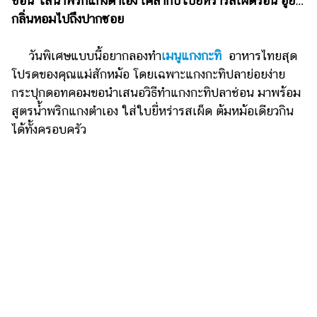
ช่อน ใส่น้ำพริกแกงตำเอง เคล้ากับใบยี่หร่ารสเผ็ดร้อน อูย…
ไตล์
กลิ่นหอมไปถึงปากซอย
ดูด
วง
วันพิเศษแบบนี้อยากลองทำ
เมนูแกงกะทิ
อาหารไทยสุด
โปรดของคุณแม่สักหม้อ โดยเฉพาะแกงกะทิปลาย่อยง่าย
ผู้
กระปุกดอทคอมขอนำเสนอวิธีทำแกงกะทิปลาช่อน มาพร้อม
หญิง
สูตรน้ำพริกแกงตำเอง ใส่ใบยี่หร่ารสเผ็ด ต้มหม้อเดียวกิน
ผู้ชาย
ได้ทั้งครอบครัว
สุขภาพ
ท่อง
เที่ยว
สูตร
อาหาร
ง่ายๆ
ช้อป
ปิ้ง