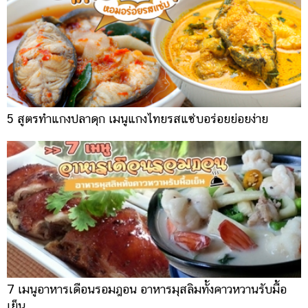
5 สูตรทำแกงปลาดุก เมนูแกงไทยรสแซ่บอร่อยย่อยง่าย
7 เมนูอาหารเดือนรอมฎอน อาหารมุสลิมทั้งคาวหวานรับมื้อ
เย็น