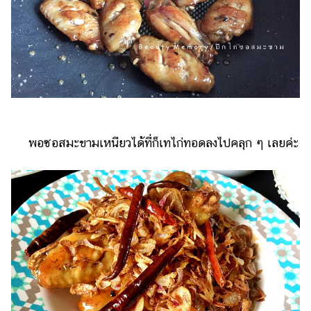
พอซอสมะขามเหนียวได้ที่ก็เทไก่ทอดลงไปคลุก ๆ เลยค่ะ