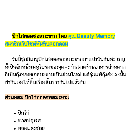
รถยนต์
บ้าน
และ
การ
ปีกไก่ทอดซอสมะขาม โดย
คุณ Beauty Memory
ตกแต่ง
สมาชิกเว็บไซต์พันทิปดอทคอม
มือ
ถือ
วันนี้จุ๋มมีเมนูปีกไก่ทอดซอสมะขามมาแบ่งปันกันค่ะ เมนู
นี้เป็นอีกหนึ่งเมนูโปรดของจุ๋มค่ะ กินตามร้านอาหารส่วนมาก
ราคา
ทอง
ก็เป็นกุ้งทอดซอสมะขามเป็นส่วนใหญ่ แต่จุ๋มแพ้กุ้งค่ะ ฉะนั้น
ทำกินเองให้สิ้นเรื่องสิ้นราวกันไปแล้วกัน
ราคา
น้ำมัน
ส่วนผสม ปีกไก่ทอดซอสมะขาม
วา
• ปีกไก่
ไร
• ซอสปรุงรส
ตี้
• หอมแดงซอย