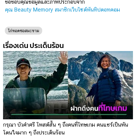
ขอขอบคุณข้อมูลและภาพประกอบจาก
คุณ Beauty Memory สมาชิกเว็บไซต์พันทิปดอทคอม
ไก่ทอดซอสมะขาม
เรื่องเด่น ประเด็นร้อน
กรุณา บัวคำศรี โพสต์สั้น ๆ ถึงคนที่โทษเกม คนแชร์เป็นพัน
ภ
โดนใจมาก ๆ ถึงประเด็นร้อน
อ