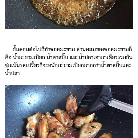
ขั้นตอนต่อไปก็ทำซอสมะขาม ส่วนผสมของซอสมะขามก็
คือ น้ำมะขามเปียก น้ำตาลปี๊บ และน้ำปลาเอามาเคี่ยวรวมกัน
จุ๋มเน้นรสเปรี้ยวก็จะหนักมะขามเปียกมากกว่าน้ำตาลปี๊บและ
น้ำปลา