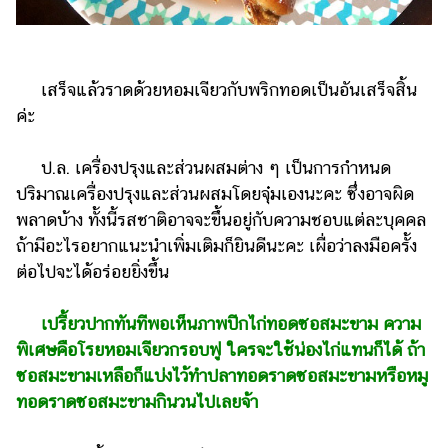
เสร็จแล้วราดด้วยหอมเจียวกับพริกทอดเป็นอันเสร็จสิ้น
ค่ะ
ป.ล. เครื่องปรุงและส่วนผสมต่าง ๆ เป็นการกำหนด
ปริมาณเครื่องปรุงและส่วนผสมโดยจุ๋มเองนะคะ ซึ่งอาจผิด
พลาดบ้าง ทั้งนี้รสชาติอาจจะขึ้นอยู่กับความชอบแต่ละบุคคล
ถ้ามีอะไรอยากแนะนำเพิ่มเติมก็ยินดีนะคะ เผื่อว่าลงมือครั้ง
ต่อไปจะได้อร่อยยิ่งขึ้น
เปรี้ยวปากทันทีพอเห็นภาพปีกไก่ทอดซอสมะขาม ความ
พิเศษคือโรยหอมเจียวกรอบฟู ใครจะใช้น่องไก่แทนก็ได้ ถ้า
ซอสมะขามเหลือก็แบ่งไว้ทำปลาทอดราดซอสมะขามหรือหมู
ทอดราดซอสมะขามกินวนไปเลยจ้า