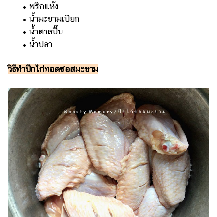
• พริกแห้ง
แต่งงาน
• น้ำมะขามเปียก
แม่
• น้ำตาลปี๊บ
และ
• น้ำปลา
เด็ก
สัตว์
วิธีทำปีกไก่ทอดซอสมะขาม
เลี้ยง
Infographic
บริการ
แอปฯ
กระปุก
คอร์ส
ออนไลน์
เรียน
เลข