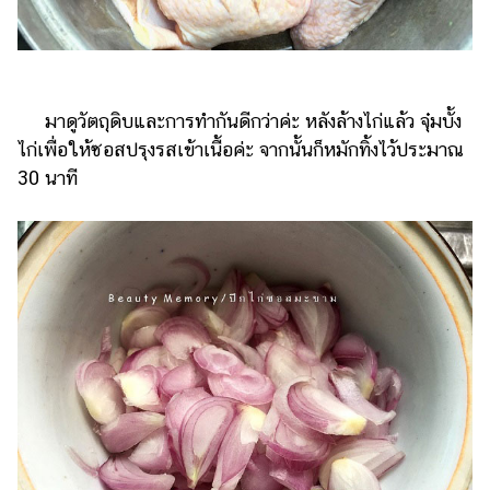
ออนไลน์
ติดต่อ
โฆษณา
แจ้ง
มาดูวัตถุดิบและการทำกันดีกว่าค่ะ หลังล้างไก่แล้ว จุ๋มบั้ง
ปัญหา
ไก่เพื่อให้ซอสปรุงรสเข้าเนื้อค่ะ จากนั้นก็หมักทิ้งไว้ประมาณ
30 นาที
ร่วม
งาน
กับ
เรา