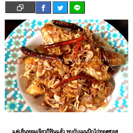
เงิน
การ
ศึกษา
บันเทิง
รูปภาพ
ดู
หนัง
Music
Station
ละคร
บันเทิง
เกาหลี
ไลฟ์
แค่เห็นหอมเจียวก็ฟินแล้ว พบกับเมนูปีกไก่ทอดซอส