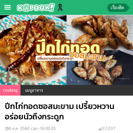
เรื่องฮิต
ข่าว-
ความ
รู้
ข่าว
ข่าว
บันเทิง
ตรวจ
cooking
เมนูอาหาร
หวย
ปีกไก่ทอดซอสมะขาม เปรี้ยวหวาน
ผล
บอล
อร่อยนัวถึงกระดูก
สด
การ
6 ธ.ค. 2560 เวลา 16:00:05
37,037