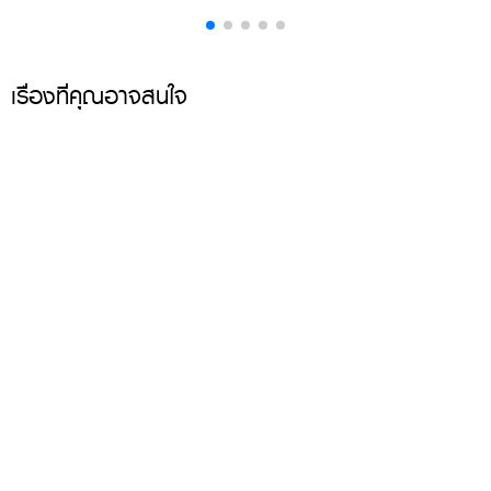
เรื่องที่คุณอาจสนใจ
15 เมนูไก่ หลากสไตล์ ทั้งต้ม ผัด แกง ทอด อบ ทำง่าย กินได้
ไม่มีเบื่อ