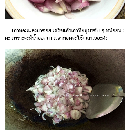
เอาหอมแดงมาซอย เสร็จแล้วเอาทิชชูมาซับ ๆ หน่อยนะ
คะ เพราะจะมีน้ำออกมา เวลาทอดจะใช้เวลาเยอะค่ะ