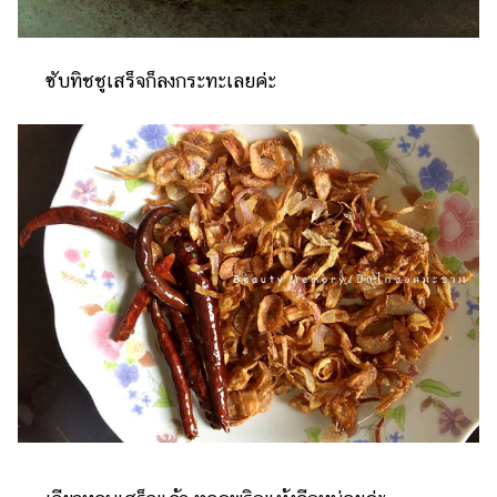
ซับทิชชูเสร็จก็ลงกระทะเลยค่ะ