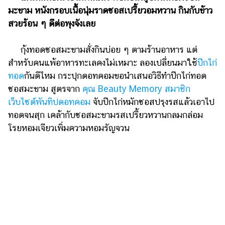
ไตล์
มะขาม หนังกรอบเนื้อนุ่มราดซอสเปรี้ยวอมหวาน กินกับข้าว
สวยร้อน ๆ ดีต่อพุงจังเลย
ดูด
วง
กุ้งทอดซอสมะขามสั่งกินบ่อย ๆ ตามร้านอาหาร แต่
ผู้
สำหรับคนแพ้อาหารทะเลคงไม่เหมาะ ลองเปลี่ยนมาใช้
ปีกไก่
หญิง
ทอด
กันดีไหม กระปุกดอทคอมขอนำเสนอวิธีทำปีกไก่ทอด
ผู้ชาย
ซอสมะขาม สูตรจาก
คุณ Beauty Memory สมาชิก
เว็บไซต์พันทิปดอทคอม
จับปีกไก่หมักซอสปรุงรสแล้วเอาไป
สุขภาพ
ทอดจนสุก เคล้ากับซอสมะขามรสเปรี้ยวหวานกลมกล่อม
ท่อง
โรยหอมเจียวเพิ่มความหอมรัญจวน
เที่ยว
สูตร
อาหาร
ง่ายๆ
ช้อป
ปิ้ง