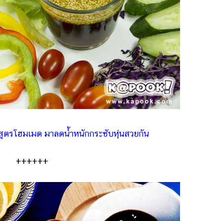
ำใส สูตรโฮมเมด มาลดน้ำหนักกระชับหุ่นสวยกัน
++++++