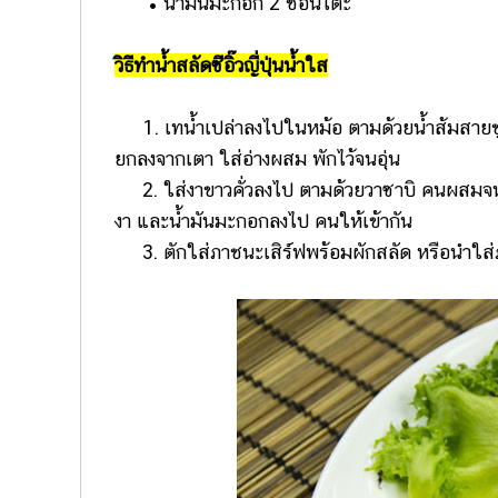
• น้ำมันมะกอก 2 ช้อนโต๊ะ
วิธีทำน้ำสลัดซีอิ๊วญี่ปุ่นน้ำใส
1. เทน้ำเปล่าลงไปในหม้อ ตามด้วยน้ำส้มสายชูแอ
ยกลงจากเตา ใส่อ่างผสม พักไว้จนอุ่น
2. ใส่งาขาวคั่วลงไป ตามด้วยวาซาบิ คนผสมจนเป็
งา และน้ำมันมะกอกลงไป คนให้เข้ากัน
3. ตักใส่ภาชนะเสิร์ฟพร้อมผักสลัด หรือนำใส่ภ