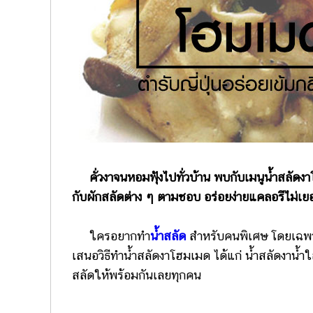
คั่วงาจนหอมฟุ้งไปทั่วบ้าน พบกับเมนูน้ำสลัด
กับผักสลัดต่าง ๆ ตามชอบ อร่อยง่ายแคลอรีไม่เย
ใครอยากทำ
น้ำสลัด
สำหรับคนพิเศษ โดยเฉพาะ
เสนอวิธีทำน้ำสลัดงาโฮมเมด ได้แก่ น้ำสลัดงาน้ำใส
สลัดให้พร้อมกันเลยทุกคน