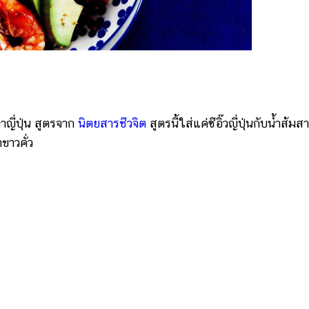
ญี่ปุ่น สูตรจาก
นิตยสารชีวจิต
สูตรนี้ใส่แค่ซีอิ๊วญี่ปุ่นกับน้ำส้มส
ขาวคั่ว