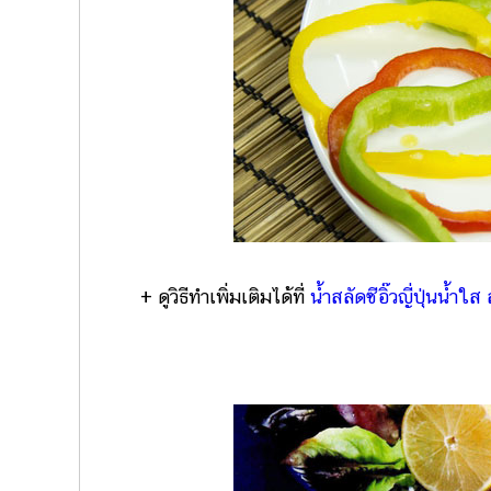
+ ดูวิธีทำเพิ่มเติมได้ที่
น้ำสลัดซีอิ๊วญี่ปุ่นน้