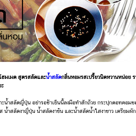
งาโฮมเมด สูตรสลัดและ
น้ำสลัด
กลิ่นหอมรสเปรี้ยวนิดหวานหน่อย 
อะ
น้ำสลัดญี่ปุ่น อย่ารอช้าเย็นนี้ลงมือทำสักถ้วย กระปุกดอทคอม
 น้ำสลัดงาญี่ปุ่น น้ำสลัดงาข้น และน้ำสลัดน้ำใสงาขาว เตรียมผัก