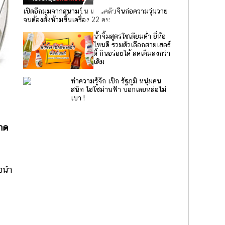
เปิดอีกมุมจากสนามบิน แฟนคลับจีนก่อความวุ่นวาย
จนต้องสั่งห้ามขึ้นเครื่อง 22 คน
น้ำจิ้มสูตรโซเดียมต่ำ ยี่ห้อ
ไหนดี รวมตัวเลือกสายเฮลธ์
ตี้ กินอร่อยได้ ลดเค็มลงกว่า
เดิม
ทำความรู้จัก เป็ก รัฐภูมิ หนุ่มคน
สนิท ไฮโซม่านฟ้า บอกเลยหล่อไม่
เบา !
ราด
ขอนำ