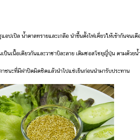
ปเปิล น้ำตาลทรายและเกลือ นำขึ้นตั้งไฟเคี่ยวให้เข้ากันจนเดื
นเนื้อเดียวกันและวาซาบิละลาย เติมซอสโชยุญี่ปุ่น ตามด้วยน้
าชนะที่มีฝาปิดมิดชิดแล้วนำไปแช่เย็นก่อนนำมารับประทาน