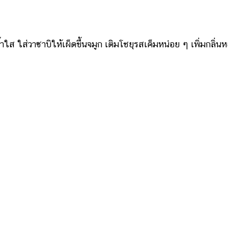
ใส ใส่วาซาบิให้เผ็ดขึ้นจมูก เติมโชยุรสเค็มหน่อย ๆ เพิ่มกลิ่น