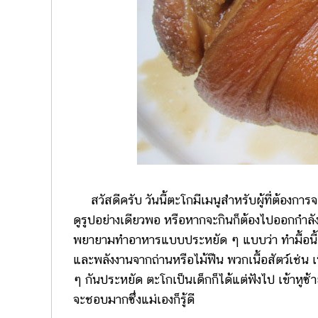
สวัสดีครับ วันนี้ตะโกมีเมนูสำหรับผู้ที่ต้องการ
ดูรูปอย่างเดียวพอ หรือหากจะกินก็ต้องไปออกกำลั
พยายามทำอาหารแบบประหยัด ๆ แบบว่า ทำมื้อนี้ กินม
และพลังงานจากถ่านหรือไม้ฟืน พวกเนื้อสัตว์เช่น เนื
ๆ กันประหยัด ตะโกเป็นเด็กก็ได้แต่ฟังไป เข้าหู
จะชอบมากซึ่งแม่เองก็รู้ดี