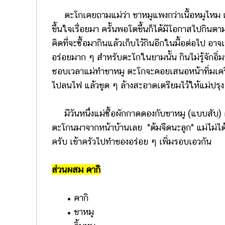
ตะโกเคยถามแม่ว่า ขาหมูแพงกว่าเนื้อหมูไหม แม่ต
ขึ้นใจเรื่อยมา ครั้นพอโตขึ้นก็ได้มีโอกาสไปกินตามร
คิดที่จะซื้อมากินแล้วเก็บไว้กินอีกในมื้อต่อไป อา
อร่อยมาก ๆ สำหรับตะโกในยามนั้น กินไม่รู้จักอิ่มจริง
ชอบเวลาแม่ทำขาหมู ตะโกจะคอยเสนอหน้าทิ่มเครื่องท
ไปลนไฟ แล้วขูด ๆ ล้างสะอาดเตรียมไว้ให้แม่ปรุง
มีวันหนึ่งแม่ซื้อผักกาดดองกับขาหมู (แบบสับ) ต
ตะโกนมาจากหน้าบ้านเลย "ต้มจืดนะลูก" แม่ไม่ได้ท
ครับ เข้าครัวไปทำของอร่อย ๆ เพิ่มรอบเอวกัน
ส่วนผสม คากิ
• คากิ
• ขาหมู