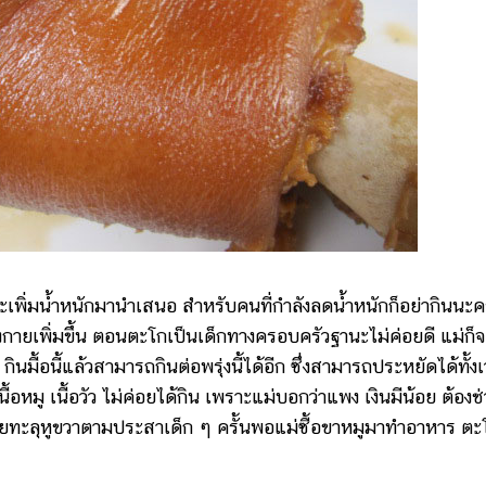
จะเพิ่มน้ำหนักมานำเสนอ สำหรับคนที่กำลังลดน้ำหนักก็อย่ากินนะค
งกายเพิ่มขึ้น ตอนตะโกเป็นเด็กทางครอบครัวฐานะไม่ค่อยดี แม่ก็จ
ื้อนี้แล้วสามารถกินต่อพรุ่งนี้ได้อีก ซึ่งสามารถประหยัดได้ทั้ง
้อหมู เนื้อวัว ไม่ค่อยได้กิน เพราะแม่บอกว่าแพง เงินมีน้อย ต้องช
ซ้ายทะลุหูขวาตามประสาเด็ก ๆ ครั้นพอแม่ซื้อขาหมูมาทำอาหาร ตะ