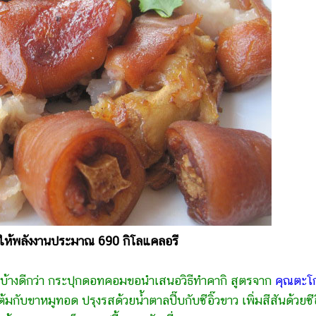
 ให้พลังงานประมาณ 690 กิโลแคลอรี
บ้างดีกว่า กระปุกดอทคอมขอนำเสนอวิธีทำคากิ สูตรจาก
คุณตะโ
มกับขาหมูทอด ปรุงรสด้วยน้ำตาลปี๊บกับซีอิ๊วขาว เพิ่มสีสันด้วยซีอ