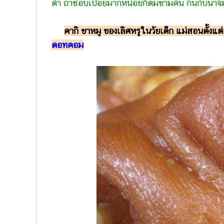
ดำ ถ้าชอบเปื่อยมากหน่อยก็ต้มข้ามคืน กินกับน้ำจิ้
คากิ ขาหมู ของเลิศหรูในวัยเด็ก แม่สอนตั้งแต่เ
ดอทคอม