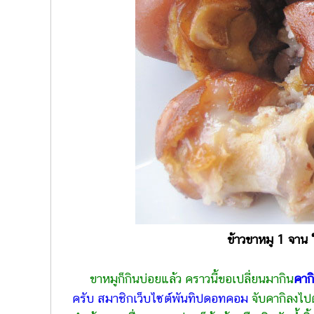
ข้าวขาหมู 1 จาน
ขาหมูก็กินบ่อยแล้ว คราวนี้ขอเปลี่ยนมากิน
คากิ
ครับ สมาชิกเว็บไซต์พันทิปดอทคอม
จับคากิลงไปต้