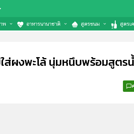
ภาพ
อาหารนานาชาติ
สูตรขนม
สูตรเคร
่ใส่ผงพะโล้ นุ่มหนึบพร้อมสูตรน้
ค