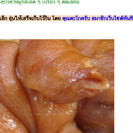
มข้าวขาหมูรสเผ็ด ๆ เปรี้ยว ๆ ตัดเลี่ยน
ล็ก อุ่นให้เสร็จเก็บไว้กิน โดย
คุณตะโกครับ สมาชิกเว็บไซต์พันท