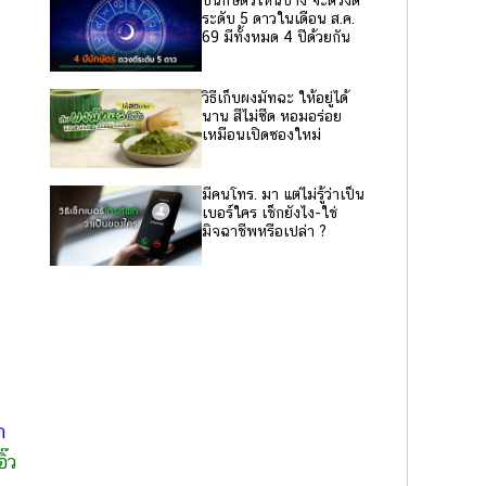
ปีนักษัตรไหนบ้าง จะดวงดี
ระดับ 5 ดาวในเดือน ส.ค.
69 มีทั้งหมด 4 ปีด้วยกัน
วิธีเก็บผงมัทฉะ ให้อยู่ได้
นาน สีไม่ซีด หอมอร่อย
เหมือนเปิดซองใหม่
มีคนโทร. มา แต่ไม่รู้ว่าเป็น
เบอร์ใคร เช็กยังไง-ใช่
มิจฉาชีพหรือเปล่า ?
ก
ิ๊ว