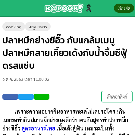
เรื่องฮิต
ข่าว-
cooking
เมนูอาหาร
ความ
ปลาหมึกย่างซีอิ๊ว กับแกล้มเมนู
รู้
ปลาหมึกสายเคี้ยวเด้งกับน้ำจิ้มซีฟู้
ข่าว
ดรสแซ่บ
ข่าว
6 ต.ค. 2563 เวลา 11:00:02
บันเทิง
ตรวจ
คัดลอกลิงก์
หวย
เพราะความอยากกินอาหารทะเลไม่เคยรอใคร ! กิน
ผล
เลยขอทำกินปลาหมึกย่างเองดีกว่า พบกับสูตรทำปลาหมึก
บอล
ย่างซีอิ๊ว
สูตรอาหารไทย
เนื้อเด้งสู้ฟัน เหมาะเป็นทั้ง
สด