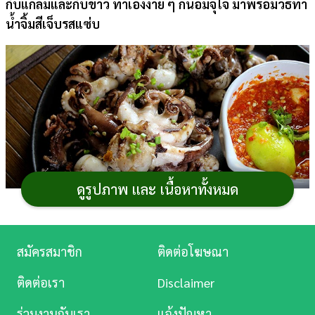
กับแกล้มและกับข้าว ทำเองง่าย ๆ กินอิ่มจุใจ มาพร้อมวิธีทำ
น้ำจิ้มสีเจ็บรสแซ่บ
การ
เงิน
การ
ศึกษา
บันเทิง
ดู
หนัง
ดูรูปภาพ และ เนื้อหาทั้งหมด
Music
Station
สมัครสมาชิก
ติดต่อโฆษณา
ละคร
เชื่อว่าส่วนใหญ่เพื่อน ๆ คงคุ้นเคยกับ
เมนูปลาหมึก
ติดต่อเรา
Disclaimer
บันเทิง
ย่างกับน้ำจิ้มซีฟู้ด ลองเพิ่มความหอมด้วยการหมักซีอิ๊วก่อน
ร่วมงานกับเรา
แจ้งปัญหา