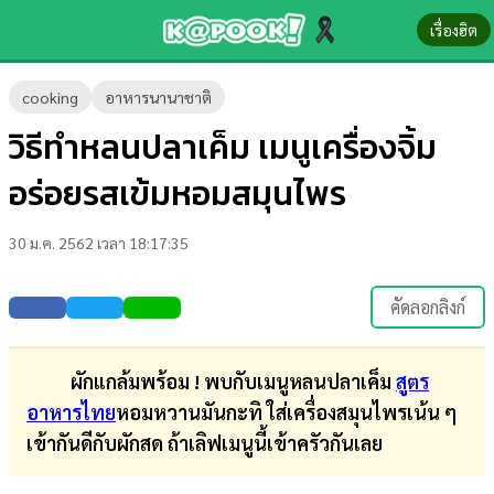
เรื่องฮิต
ข่าว-
cooking
อาหารนานาชาติ
ความ
วิธีทำหลนปลาเค็ม เมนูเครื่องจิ้ม
รู้
อร่อยรสเข้มหอมสมุนไพร
ข่าว
30 ม.ค. 2562 เวลา 18:17:35
ข่าว
บันเทิง
คัดลอกลิงก์
ตรวจ
หวย
ผักแกล้มพร้อม ! พบกับเมนูหลนปลาเค็ม
สูตร
อาหารไทย
หอมหวานมันกะทิ ใส่เครื่องสมุนไพรเน้น ๆ
ผล
เข้ากันดีกับผักสด ถ้าเลิฟเมนูนี้เข้าครัวกันเลย
บอล
สด