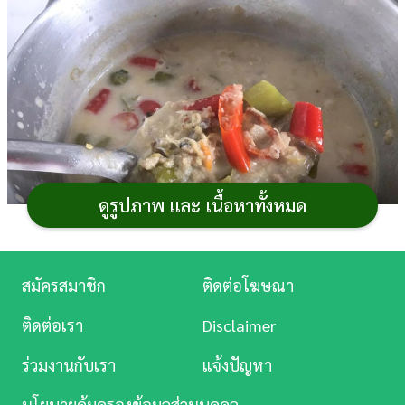
การ
เงิน
การ
ศึกษา
บันเทิง
ดูรูปภาพ และ เนื้อหาทั้งหมด
ดู
หนัง
Music
สมัครสมาชิก
ติดต่อโฆษณา
Station
จากที่เคยซื้อ
เมนูหลนปลาอินทรีเค็ม
มาลองชิมหลาย
ติดต่อเรา
Disclaimer
ร้าน เจ้าที่อร่อยถูกปากก็ราคาแรงมาก ๆ วันหยุดเลยขอลอง
ละคร
ทำเองดีกว่า กระปุกดอทคอมขอนำเสนอวิธีทำหลนปลาเค็ม
ร่วมงานกับเรา
แจ้งปัญหา
บันเทิง
สูตรจาก คุณมอแกนน้อย สมาชิกเว็บไซต์พันทิปดอทคอม
นโยบายคุ้มครองข้อมูลส่วนบุคคล