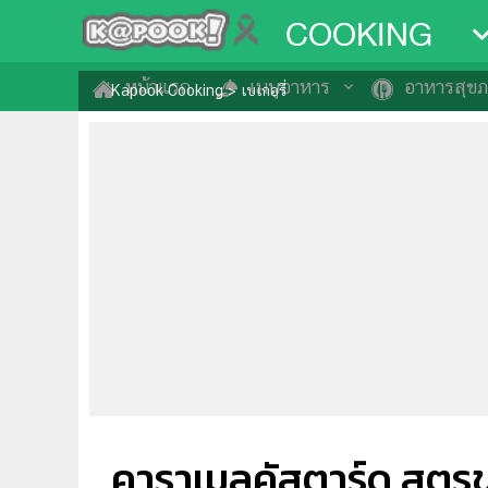
COOKING
หน้าแรก
เมนูอาหาร
อาหารสุข
Kapook Cooking
>
เบเกอรี่
คาราเมลคัสตาร์ด สูตรข