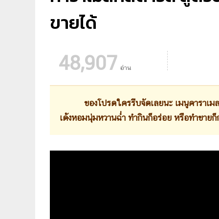
ขายได้
48,907
อ่าน
ของโปรดใครรีบจัดเลยนะ เมนูคาราเมลคัส
เด้งหอมนุ่มหวานฉ่ำ ทำกินก็อร่อย หรือทำขายก็