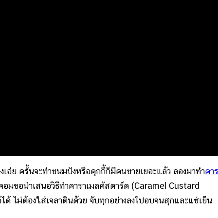
างเอ่ย ครั้นจะทำขนมปังหรือคุกกี้ก็มีคนขายเยอะแล้ว ลองมาทำ
คาร
ทคอมขอนำเสนอวิธีทำคาราเมลคัสตาร์ด (Caramel Custard
็ได้ ไม่ต้องใส่เจลาตินด้วย จับทุกอย่างลงไปอบจนสุกและแช่เย็น