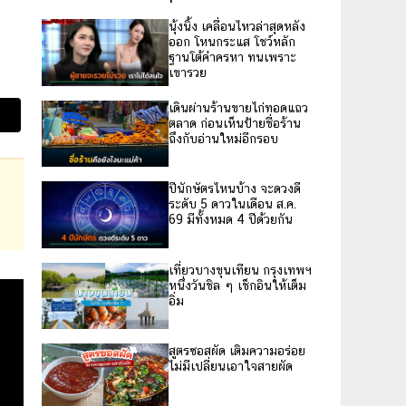
นุ้งนิ้ง เคลื่อนไหวล่าสุดหลัง
ออก โหนกระแส โชว์หลัก
ฐานโต้คำครหา ทนเพราะ
เขารวย
เดินผ่านร้านขายไก่ทอดแถว
ตลาด ก่อนเห็นป้ายชื่อร้าน
ถึงกับอ่านใหม่อีกรอบ
ปีนักษัตรไหนบ้าง จะดวงดี
ระดับ 5 ดาวในเดือน ส.ค.
69 มีทั้งหมด 4 ปีด้วยกัน
เที่ยวบางขุนเทียน กรุงเทพฯ
หนึ่งวันชิล ๆ เช็กอินให้เต็ม
อิ่ม
สูตรซอสผัด เติมความอร่อย
ไม่มีเปลี่ยนเอาใจสายผัด