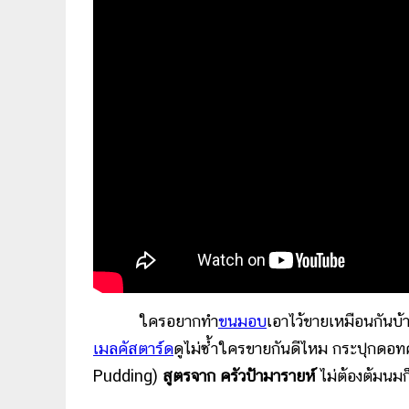
ใครอยากทำ
ขนมอบ
เอาไว้ขายเหมือนกันบ้
เมลคัสตาร์ด
ดูไม่ซ้ำใครขายกันดีไหม กระปุกดอ
Pudding)
สูตรจาก ครัวป้ามารายห์
ไม่ต้องต้มนมก