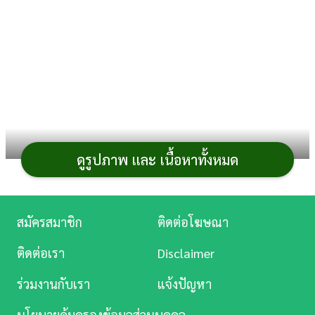
การ
เงิน
การ
ศึกษา
บันเทิง
ดูรูปภาพ และ เนื้อหาทั้งหมด
ดู
หนัง
เอ่ยถึงเมนู
แกงคั่ว
ส่วนใหญ่คงนึกถึงแกงคั่วเนื้อหรือแกง
คั่วไก่กันเนอะ ถ้าเบื่อ ๆ กันแล้วลองมาทำแกงคั่วหอยกันบ้าง
Music
สมัครสมาชิก
ติดต่อโฆษณา
ดีไหม กระปุกดอทคอมขอนำเสนอสูตร
อาหาร
วิธีทำแกงคั่ว
Station
หอยขม ใส่เฉพาะเนื้อหอยลงไปต้มกับกะทิผัดพริกแกง ใส่ใบ
ติดต่อเรา
Disclaimer
ละคร
ชะพลูกับชะอมลงไปด้วย รับรองแกงกะทิหม้อนี้อร่อยชัวร์
ร่วมงานกับเรา
แจ้งปัญหา
บันเทิง
นโยบายคุ้มครองข้อมูลส่วนบุคคล