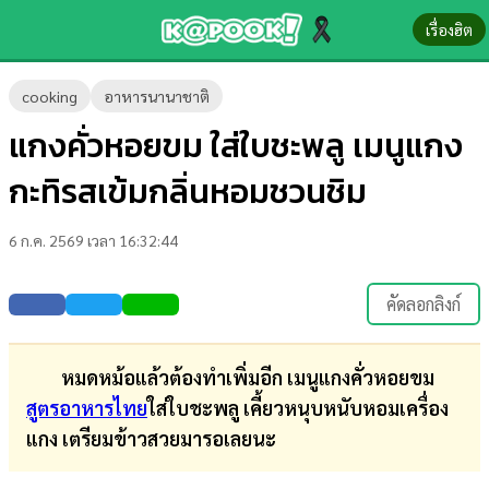
เรื่องฮิต
ข่าว-
cooking
อาหารนานาชาติ
ความ
แกงคั่วหอยขม ใส่ใบชะพลู เมนูแกง
รู้
กะทิรสเข้มกลิ่นหอมชวนชิม
ข่าว
6 ก.ค. 2569 เวลา 16:32:44
ข่าว
บันเทิง
คัดลอกลิงก์
ตรวจ
หวย
หมดหม้อแล้วต้องทำเพิ่มอีก เมนูแกงคั่วหอยขม
สูตรอาหารไทย
ใส่ใบชะพลู เคี้ยวหนุบหนับหอมเครื่อง
ผล
แกง เตรียมข้าวสวยมารอเลยนะ
บอล
สด