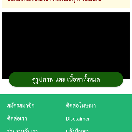
การ
เงิน
การ
ศึกษา
บันเทิง
ดู
หนัง
ดูรูปภาพ และ เนื้อหาทั้งหมด
Music
Station
สมัครสมาชิก
ติดต่อโฆษณา
ละคร
ติดต่อเรา
Disclaimer
บันเทิง
ช่วงนี้
อะโวคาโด
มีเยอะ ใครกินไม่ทันจับมาทำ
สูตรขนม
ร่วมงานกับเรา
แจ้งปัญหา