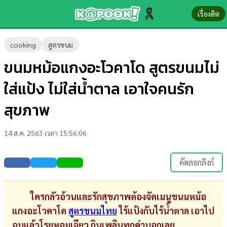
เรื่องฮิต
ข่าว-
cooking
สูตรขนม
ความ
ขนมหม้อแกงอะโวคาโด สูตรขนมไม่
รู้
ใส่แป้ง ไม่ใส่น้ำตาล เอาใจคนรัก
ข่าว
สุขภาพ
ข่าว
14 ส.ค. 2563 เวลา 15:56:06
บันเทิง
ตรวจ
คัดลอกลิงก์
หวย
ผล
ใครกลัวอ้วนและรักสุขภาพต้องจัดเมนูขนมหม้อ
บอล
แกงอะโวคาโด
สูตรขนมไทย
ไร้แป้งกับไร้น้ำตาล เอาไป
สด
อบแล้วโรยหอมเจียว กินเพลินทุกคำบอกเลย