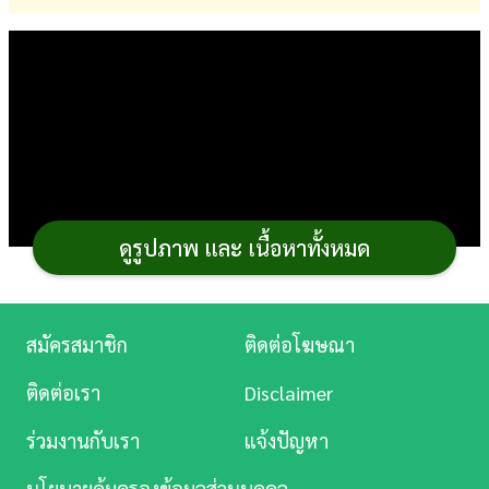
การ
เงิน
การ
ศึกษา
บันเทิง
ดูรูปภาพ และ เนื้อหาทั้งหมด
ดู
หนัง
Music
สมัครสมาชิก
ติดต่อโฆษณา
Station
ติดต่อเรา
Disclaimer
ละคร
ร่วมงานกับเรา
แจ้งปัญหา
บันเทิง
จากที่เคยทำปาท่องโก๋สเปน สูตร
ขนม
แบบทั่วไป แม้จะ
นโยบายคุ้มครองข้อมูลส่วนบุคคล