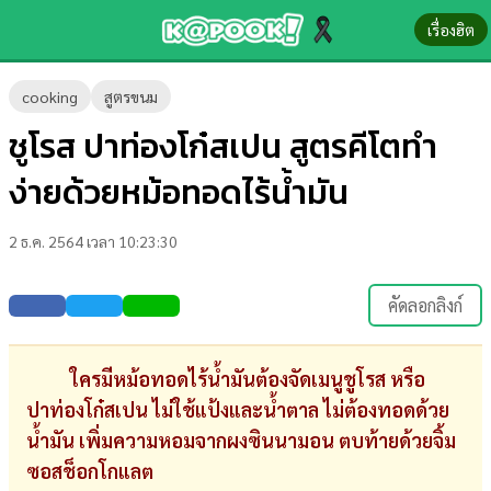
เรื่องฮิต
ข่าว-
cooking
สูตรขนม
ความ
ชูโรส ปาท่องโก๋สเปน สูตรคีโตทำ
รู้
ง่ายด้วยหม้อทอดไร้น้ำมัน
ข่าว
2 ธ.ค. 2564 เวลา 10:23:30
ข่าว
บันเทิง
คัดลอกลิงก์
ตรวจ
หวย
ใครมีหม้อทอดไร้น้ำมันต้องจัดเมนูชูโรส หรือ
ปาท่องโก๋สเปน ไม่ใช้แป้งและน้ำตาล ไม่ต้องทอดด้วย
ผล
น้ำมัน เพิ่มความหอมจากผงซินนามอน ตบท้ายด้วยจิ้ม
บอล
ซอสช็อกโกแลต
สด