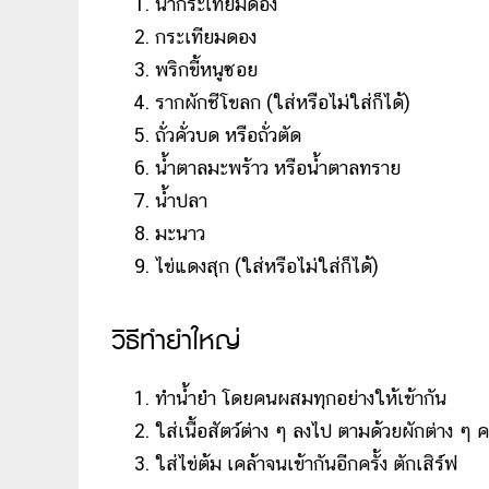
น้ำกระเทียมดอง
กระเทียมดอง
พริกขี้หนูซอย
รากผักชีโขลก (ใส่หรือไม่ใส่ก็ได้)
ถั่วคั่วบด หรือถั่วตัด
น้ำตาลมะพร้าว หรือน้ำตาลทราย
น้ำปลา
มะนาว
ไข่แดงสุก (ใส่หรือไม่ใส่ก็ได้)
วิธีทำยำใหญ่
ทำน้ำยำ โดยคนผสมทุกอย่างให้เข้ากัน
ใส่เนื้อสัตว์ต่าง ๆ ลงไป ตามด้วยผักต่าง ๆ 
ใส่ไข่ต้ม เคล้าจนเข้ากันอีกครั้ง ตักเสิร์ฟ