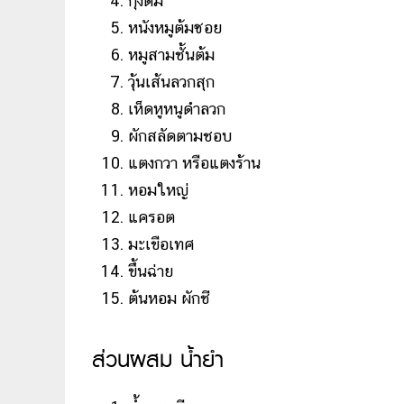
กุ้งต้ม
หนังหมูต้มซอย
หมูสามชั้นต้ม
วุ้นเส้นลวกสุก
เห็ดหูหนูดำลวก
ผักสลัดตามชอบ
แตงกวา หรือแตงร้าน
หอมใหญ่
แครอต
มะเขือเทศ
ขึ้นฉ่าย
ต้นหอม ผักชี
ส่วนผสม น้ำยำ