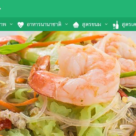
ภาพ
อาหารนานาชาติ
สูตรขนม
สูตรเคร