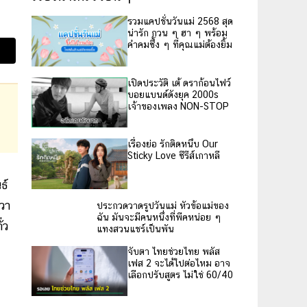
รวมแคปชั่นวันแม่ 2568 สุด
น่ารัก กวน ๆ ฮา ๆ พร้อม
คำคมซึ้ง ๆ ที่คุณแม่ต้องยิ้ม
เปิดประวัติ เต้ ดราก้อนไฟว์
บอยแบนด์ดังยุค 2000s
เจ้าของเพลง NON-STOP
เรื่องย่อ รักติดหนึบ Our
Sticky Love ซีรีส์เกาหลี
ธ์
วา
ประกวดวาดรูปวันแม่ หัวข้อแม่ของ
ฉัน มันจะมีคนหนึ่งที่พีคหน่อย ๆ
่ว
แทงสวนแชร์เป็นพัน
จับตา ไทยช่วยไทย พลัส
เฟส 2 จะได้ไปต่อไหม อาจ
เลือกปรับสูตร ไม่ใช่ 60/40