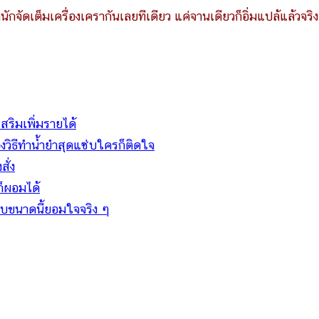
หนักจัดเต็มเครื่องเครากันเลยทีเดียว แค่จานเดียวก็อิ่มแปล้แล้วจริ
สริมเพิ่มรายได้
งวิธีทำน้ำยำสุดแซ่บใครก็ติดใจ
สั่ง
็ผอมได้
บขนาดนี้ยอมใจจริง ๆ