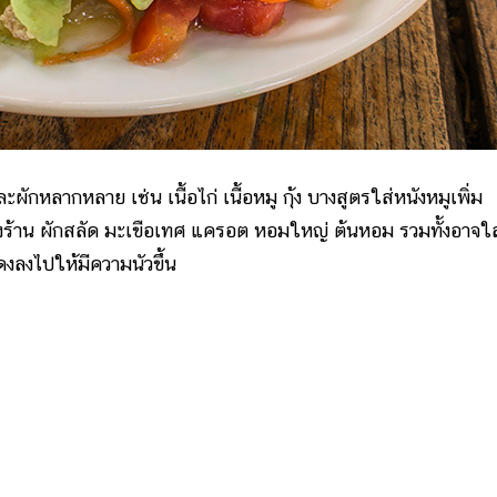
ักหลากหลาย เช่น เนื้อไก่ เนื้อหมู กุ้ง บางสูตรใส่หนังหมูเพิ่ม
งร้าน ผักสลัด มะเขือเทศ แครอต หอมใหญ่ ต้นหอม รวมทั้งอาจใส่
แดงลงไปให้มีความนัวขึ้น