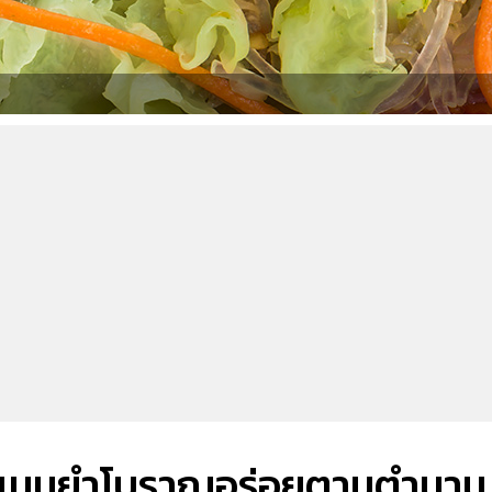
ัด เมนูยำโบราณอร่อยตามตำนาน