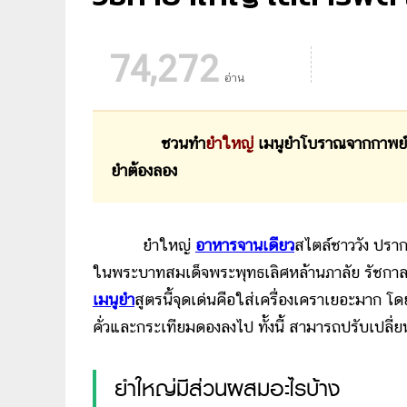
74,272
อ่าน
ชวนทำ
ยำใหญ่
เมนูยำโบราณจากกาพย์
ยำต้องลอง
ยำใหญ่
อาหารจานเดียว
สไตล์ชาววัง ปราก
ในพระบาทสมเด็จพระพุทธเลิศหล้านภาลัย รัชกาลที่
เมนูยำ
สูตรนี้จุดเด่นคือใส่เครื่องเคราเยอะมาก โ
คั่วและกระเทียมดองลงไป ทั้งนี้ สามารถปรับเปลี
ยำใหญ่มีส่วนผสมอะไรบ้าง