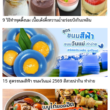
9 วิธีทำพุดดิ้งนม เนื้อเด้งดึ๋งหวานฉ่ำอร่อยปังกินเพลิน
15 สูตรขนมสีฟ้า ขนมวันแม่ 2569 สีสวยน่ากิน ทำง่าย