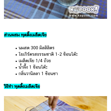
รถยนต์
บ้าน
และ
การ
ตกแต่ง
ส่วนผสม พุดดิ้งเมล็ดเจีย
มือ
ถือ
• นมสด 300 มิลลิลิตร
• โยเกิร์ตรสธรรมชาติ 1-2 ช้อนโต๊ะ
ราคา
• เมล็ดเจีย 1/4 ถ้วย
ทอง
• น้ำผึ้ง 1 ช้อนโต๊ะ
ราคา
• กลิ่นวานิลลา 1 ช้อนชา
น้ำมัน
วิธีทำ พุดดิ้งเมล็ดเจีย
วา
ไร
ตี้