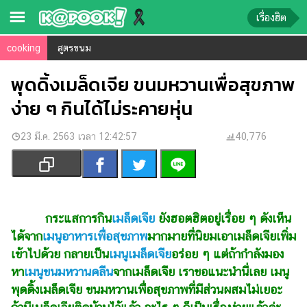
เรื่องฮิต
cooking
สูตรขนม
ข่าว-
ความ
พุดดิ้งเมล็ดเจีย ขนมหวานเพื่อสุขภาพ
รู้
ง่าย ๆ กินได้ไม่ระคายหุ่น
ข่าว
23 มี.ค. 2563 เวลา 12:42:57
40,776
ข่าว
บันเทิง
ตรวจ
หวย
กระแสการกิน
เมล็ดเจีย
ยังฮอตฮิตอยู่เรื่อย ๆ ดังเห็น
ได้จาก
เมนูอาหารเพื่อสุขภาพ
มากมายที่นิยมเอาเมล็ดเจียเพิ่ม
ผล
เข้าไปด้วย กลายเป็น
เมนูเมล็ดเจีย
อร่อย ๆ แต่ถ้ากำลังมอง
บอล
สด
หา
เมนูขนมหวานคลีน
จากเมล็ดเจีย เราขอแนะนำนี่เลย เมนู
พุดดิ้งเมล็ดเจีย ขนมหวานเพื่อสุขภาพที่มีส่วนผสมไม่เยอะ
การ