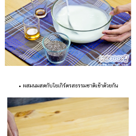
แต่งงาน
แม่
และ
เด็ก
สัตว์
เลี้ยง
Infographic
บริการ
• ผสมนมสดกับโยเกิร์ตรสธรรมชาติเข้าด้วยกัน
แอปฯ
กระปุก
คอร์ส
ออนไลน์
เรียน
เลข