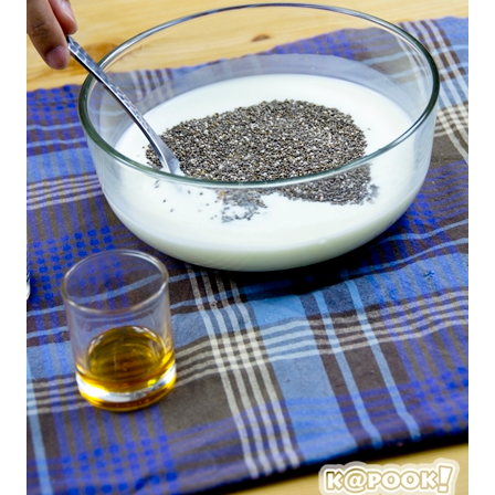
ออนไลน์
ติดต่อ
โฆษณา
แจ้ง
ปัญหา
ร่วม
งาน
กับ
เรา