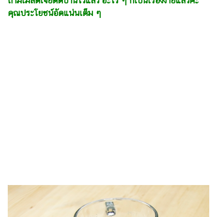
ถ้ามีเมล็ดเจียติดบ้านไว้แล้ว อะไร ๆ ก็เป็นเรื่องง่ายแล้วค่ะ
เงิน
คุณประโยชน์อัดแน่นเต็ม ๆ
การ
ศึกษา
บันเทิง
รูปภาพ
ดู
หนัง
Music
Station
ละคร
บันเทิง
เกาหลี
ไลฟ์