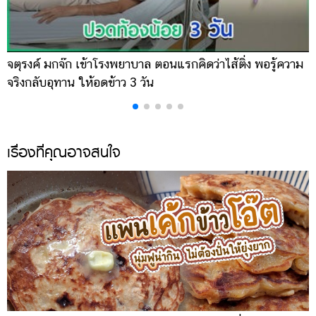
จตุรงค์ มกจ๊ก เข้าโรงพยาบาล ตอนแรกคิดว่าไส้ติ่ง พอรู้ความ
เ
จริงกลับอุทาน ให้อดข้าว 3 วัน
จ
เรื่องที่คุณอาจสนใจ