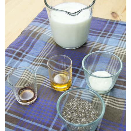
ไตล์
ดูด
วง
ผู้
หญิง
ผู้ชาย
สุขภาพ
ท่อง
เที่ยว
สูตร
อาหาร
ง่ายๆ
ช้อป
ปิ้ง