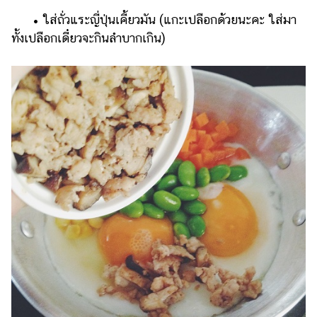
• ใส่ถั่วแระญี่ปุ่นเคี้ยวมัน (แกะเปลือกด้วยนะคะ ใส่มา
ทั้งเปลือกเดี๋ยวจะกินลำบากเกิน)