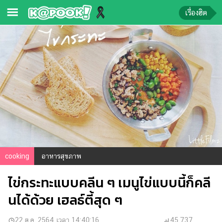
เรื่องฮิต
ข่าว-
ความ
รู้
ข่าว
ข่าว
บันเทิง
ตรวจ
หวย
cooking
อาหารสุขภาพ
ผล
ไข่กระทะแบบคลีน ๆ เมนูไข่แบบนี้ก็คลี
บอล
สด
นได้ด้วย เฮลธ์ตี้สุด ๆ
การ
22 ต.ค. 2564 เวลา 14:40:16
45,737