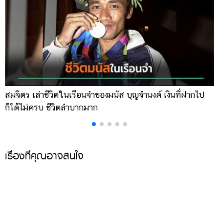
สมจิตร เล่าชีวิตในเรือนจำของมนัส บุญจำนงค์ เงินที่ฝากไป
เ
ก็ได้ไม่ครบ ชีวิตลำบากมาก
จ
เรื่องที่คุณอาจสนใจ