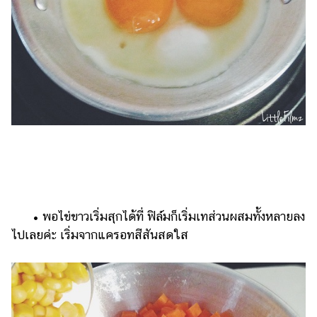
• พอไข่ขาวเริ่มสุกได้ที่ ฟิล์มก็เริ่มเทส่วนผสมทั้งหลายลง
ไปเลยค่ะ เริ่มจากแครอทสีสันสดใส