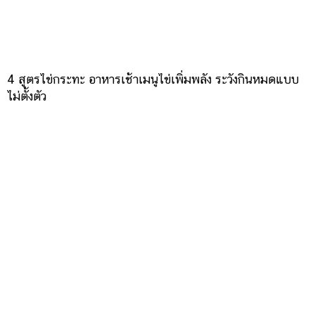
4 สูตรไข่กระทะ อาหารเช้าเมนูไข่เพิ่มพลัง ระวังกินหมดแบบ
ไม่ตั้งตัว
​14 สูตรอาหารคลีนเมนูไข่ อร่อยยามเช้าหลากสไตล์ ชีวิตดี๊ดี