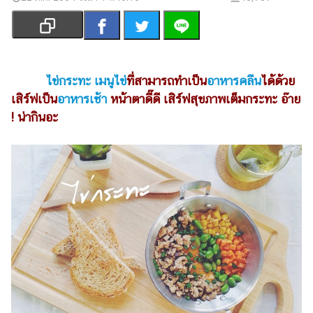
เงิน
การ
ศึกษา
บันเทิง
ไข่กระทะ
เมนูไข่
ที่สามารถทำเป็น
อาหารคลีน
ได้ด้วย
เสิร์ฟเป็น
อาหารเช้า
หน้าตาดี๊ดี เสิร์ฟสุขภาพเต็มกระทะ อ๊าย
รูปภาพ
! น่ากินอะ
ดู
หนัง
Music
Station
ละคร
บันเทิง
เกาหลี
ไลฟ์