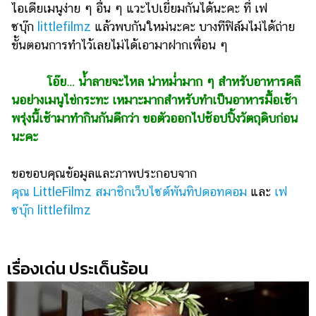
ไอเดียเมนูง่าย ๆ อื่น ๆ แวะไปเยี่ยมกันได้นะคะ ที่ เฟ
ซบุ๊ก
littlefilmz
แล้วพบกันใหม่นะคะ บางทีฟิล์มไม่ได้ถ่าย
ขั้นตอนการทำไว้เลยไม่ได้เอามาฝากเพื่อน ๆ
โอ๊ย… น้ำลายจะไหล น่าหม่ำมาก ๆ สำหรับอาหารคลี
นอย่างเมนูไข่กระทะ เหมาะมากสำหรับทำเป็นอาหารมื้อเช้า
พรุ่งนี้เช้ามาทำกินกันดีกว่า ขอตัวออกไปช้อปปิ้งวัตถุดิบก่อน
นะคะ
ขอขอบคุณข้อมูลและภาพประกอบจาก
คุณ LittleFilmz สมาชิกเว็บไซต์พันทิปดอทคอม
และ
เฟ
ซบุ๊ก littlefilmz
เรื่องเด่น ประเด็นร้อน