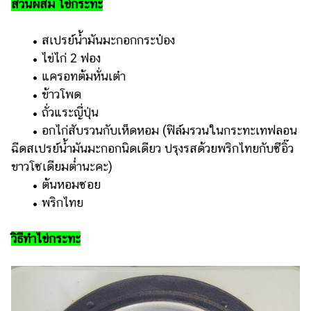
ส่วนผสม ไข่กระทะ
ออนไลน์
ติดต่อ
• สเปรย์น้ำมันมะกอกกระป๋อง
โฆษณา
• ไข่ไก่ 2 ฟอง
แจ้ง
• แครอทต้มหั่นเต๋า
ปัญหา
• ข้าวโพด
• ถั่วแระญี่ปุ่น
ร่วม
งาน
• อกไก่สับรวนกับเห็ดหอม (ฟิล์มรวนในกระทะเทฟลอน
กับ
ฉีดสเปรย์น้ำมันมะกอกนิดเดียว ปรุงรสด้วยพริกไทยกับซีอิ๊ว
เรา
ขาวโซเดียมต่ำนะคะ)
• ต้นหอมซอย
• พริกไทย
วิธีทำไข่กระทะ