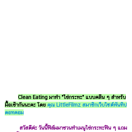
รถยนต์
บ้าน
และ
การ
ตกแต่ง
มือ
ถือ
ราคา
ทอง
ราคา
น้ำมัน
Clean Eating มาทำ "ไข่กระทะ" แบบคลีน ๆ สำหรับ
มื้อเช้ากันนะคะ โดย
คุณ LittleFilmz สมาชิกเว็บไซต์พันทิป
วา
ดอทคอม
ไร
ตี้
สวัสดีค่ะ วันนี้ฟิล์มมาชวนทำเมนูไข่กระทะฟิน ๆ แถม