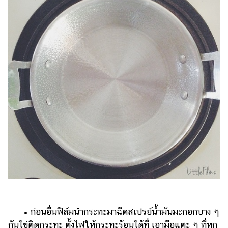
• ก่อนอื่นฟิล์มนำกระทะมาฉีดสเปรย์น้ำมันมะกอกบาง ๆ
กันไข่ติดกระทะ ตั้งไฟให้กระทะร้อนได้ที่ เอามือแตะ ๆ ที่หูก