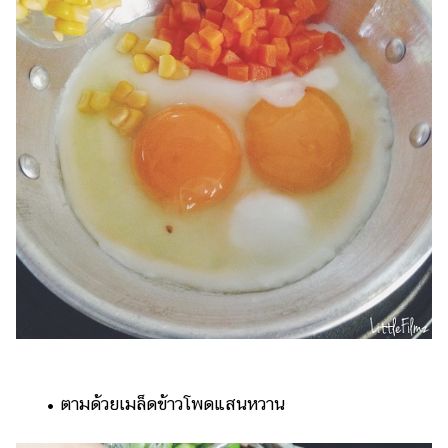
• ตามด้วยเมล็ดข้าวโพดแสนหวาน