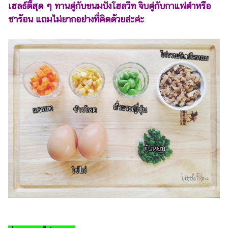
เฮลธ์ตี้สุด ๆ ทานคู่กับขนมปังโฮลวีท จิบคู่กับกาแฟดำหรือ
แต่งงาน
ชาร้อน แถมไม่ยากอย่างที่คิดด้วยล่ะค่ะ
แม่
และ
เด็ก
สัตว์
เลี้ยง
Infographic
บริการ
แอปฯ
กระปุก
คอร์ส
ออนไลน์
เรียน
เลข