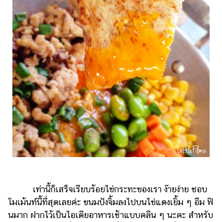
เท่านี้ก็เสร็จเรียบร้อยไข่กระทะของเรา ง๊ายง่าย ชอบ
โมเม้นท์นี้ที่สุดเลยค่ะ ขนมปังจิ้มลงไปบนไข่แดงเยิ้ม ๆ อืม ฟิ
นมาก ฝากไว้เป็นไอเดียอาหารเช้าแบบคลีน ๆ นะคะ สำหรับ