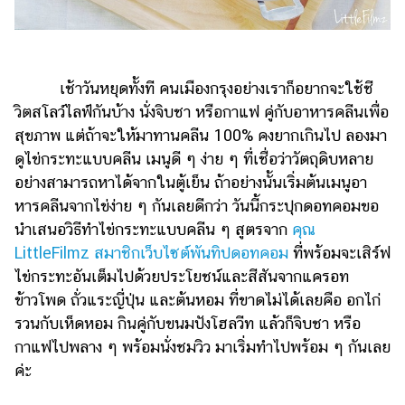
ไตล์
ดูด
วง
เช้าวันหยุดทั้งที คนเมืองกรุงอย่างเราก็อยากจะใช้ชี
ผู้
วิตสโลว์ไลฟ์กันบ้าง นั่งจิบชา หรือกาแฟ คู่กับอาหารคลีนเพื่อ
หญิง
สุขภาพ แต่ถ้าจะให้มาทานคลีน 100% คงยากเกินไป ลองมา
ผู้ชาย
ดูไข่กระทะแบบคลีน เมนูดี ๆ ง่าย ๆ ที่เชื่อว่าวัตถุดิบหลาย
อย่างสามารถหาได้จากในตู้เย็น ถ้าอย่างนั้นเริ่มต้นเมนูอา
สุขภาพ
หารคลีนจากไข่ง่าย ๆ กันเลยดีกว่า วันนี้กระปุกดอทคอมขอ
ท่อง
นำเสนอวิธีทำไข่กระทะแบบคลีน ๆ สูตรจาก
คุณ
เที่ยว
LittleFilmz สมาชิกเว็บไซต์พันทิปดอทคอม
ที่พร้อมจะเสิร์ฟ
ไข่กระทะอันเต็มไปด้วยประโยชน์และสีสันจากแครอท
สูตร
อาหาร
ข้าวโพด ถั่วแระญี่ปุ่น และต้นหอม ที่ขาดไม่ได้เลยคือ อกไก่
ง่ายๆ
รวนกับเห็ดหอม กินคู่กับขนมปังโฮลวีท แล้วก็จิบชา หรือ
กาแฟไปพลาง ๆ พร้อมนั่งชมวิว มาเริ่มทำไปพร้อม ๆ กันเลย
ช้อป
ค่ะ
ปิ้ง