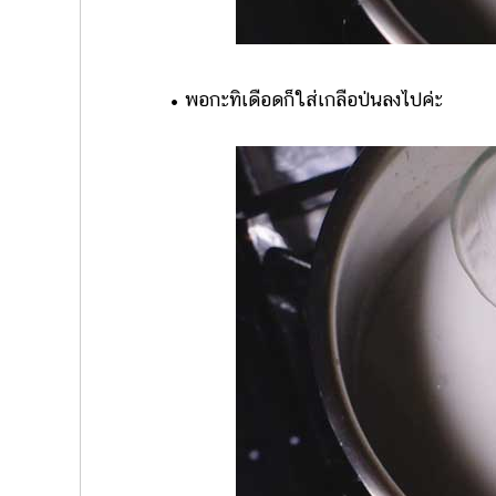
• พอกะทิเดือดก็ใส่เกลือป่นลงไปค่ะ