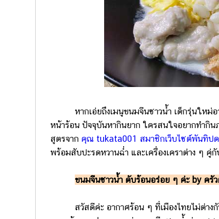
หากเอ่ยถึงเมนูขนมจีนซาวน้ำ เด็กรุ่นใหม่อาจ
หน้าร้อน ปัจจุบันหากินยาก ใครสนใจอยากทำกิ
สูตรจาก
คุณ tukata001 สมาชิกเว็บไซต์พันทิ
พร้อมสับปะรดหวานฉ่ำ และเครื่องเคราต่าง ๆ คู่กับ
ขนมจีนซาวน้ำ ดับร้อนอร่อย ๆ ค่ะ by ครั
สวัสดีค่ะ อากาศร้อน ๆ ที่เมืองไทยไม่ต่างกับ