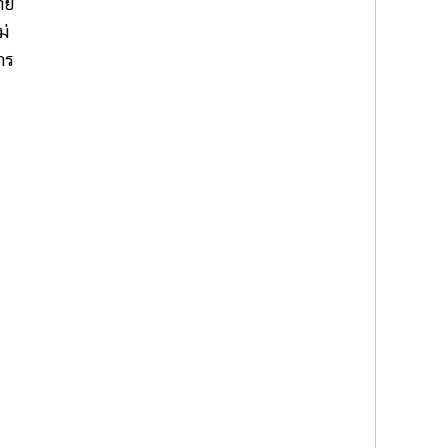
ทย
ม่
าร