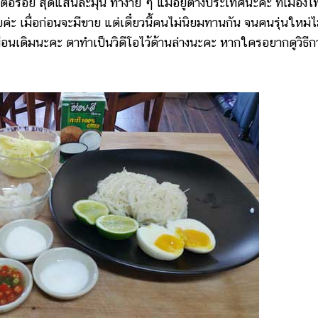
อร่อย สุดแสนละมุน ทำง่าย ๆ แม้อยู่ต่างประเทศนะคะ ที่เมืองไ
ะ เมื่อก่อนจะมีขาย แต่เดี๋ยวนี้คนไม่นิยมทานกัน จนคนรุ่นใหม่ไ
เหมือนเดิมนะคะ ตาทำเป็นวิดีโอไว้ด้านล่างนะคะ หากใครอยากดูวิธีก