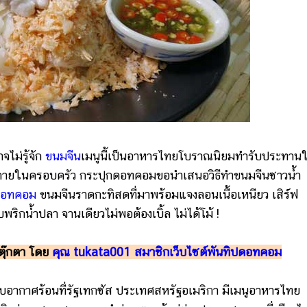
ไม่รู้จัก
ขนมจีน
เมนูนี้เป็นอาหารไทยโบราณนิยมทำรับประทาน
นภายในครอบครัว กระปุกดอทคอมขอนำเสนอวิธีทำขนมจีนซาวน้ำ
ปดอทคอม
ขนมจีนราดกะทิสดที่มาพร้อมแจงลอนเนื้อเหนียว เสิร์ฟ
พริกน้ำปลา จานเดียวไม่พอต้องเบิ้ล ไม่ได้โม้ !
วตุ๊กตา โดย
คุณ tukata001 สมาชิกเว็บไซต์พันทิปดอทคอม
อากาศร้อนที่รัฐเทกซัส ประเทศสหรัฐอเมริกา มีเมนูอาหารไทย