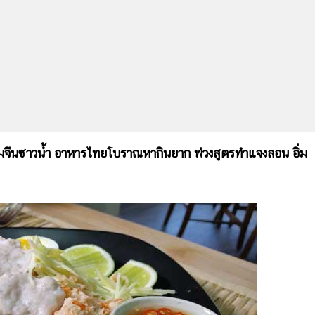
นมจีนซาวน้ำ อาหารไทยโบราณหากินยาก พ่วงสูตรทำแจงลอน อิ่ม