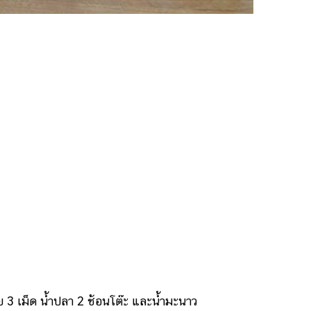
 เม็ด น้ำปลา 2 ช้อนโต๊ะ และน้ำมะนาว