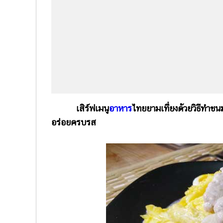
เสิร์ฟเมนู
อาหาร
ไทยยามเที่ยงด้วยวิธีทำข
อร่อยครบรส