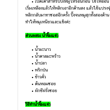
• เปิดเตาสำหรับปิ้งหมูให้ร้อนก่อน ใช้ไฟอ่อน ๆ
เริ่มเหลืองแล้วให้พลิกเอาอีกด้านลง แล้วใช้แปรงจ
พลิกกลับมาทาซอสอีกครั้ง ปิ้งจนหมูสุกทั้งสองด้า
ทำให้หมูเหนียวและแข็งค่ะ
ส่วนผสม น้ำจิ้มแจ่ว
• น้ำมะนาว
• น้ำตาลมะพร้าว
• น้ำปลา
• พริกป่น
• ข้าวคั่ว
• ต้นหอมซอย
• ผักชีฝรั่งซอย
วิธีทำน้ำจิ้มแจ่ว