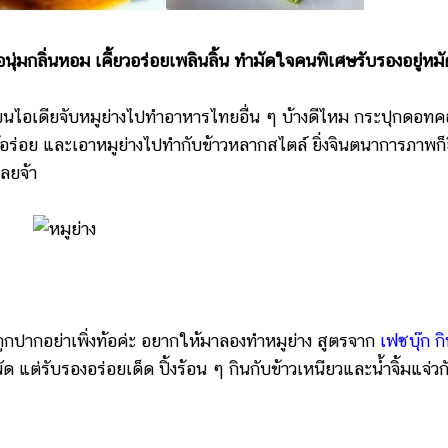
นุ่มกลิ่นหอม เคี้ยวอร่อยเพลินลิ้น ทำมัดใจคนพิเศษรับรองอยู่หมั
ี่ยนไอเดียจับหมูย่างไปทำอาหารไทยอื่น ๆ บ้างดีไหม กระปุกดอท
ูให้อร่อย และเอาหมูย่างไปทำกับข้าวหลากสไตล์ ยิ่งจินตนาการภาพก็ย
ลยจ้า
ูกปากอย่าเพิ่งท้อค่ะ อยากให้มาลองทำหมูย่าง สูตรจาก
เฟซบุ๊ก กิ
ัด แต่รับรองอร่อยเด็ด ปิ้งร้อน ๆ กินกับข้าวเหนียวและน้ำจิ้มแจ่วก