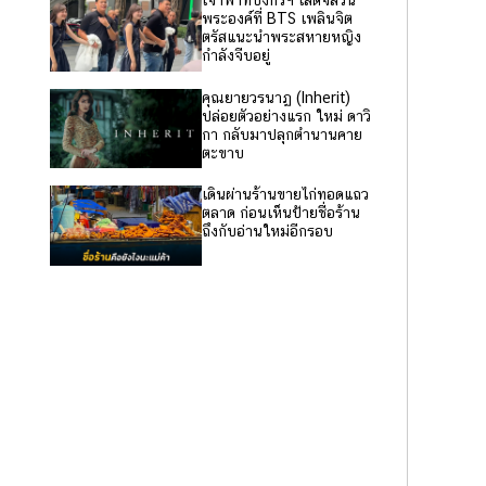
เจ้าฟ้าทีปังกรฯ เสด็จส่วน
พระองค์ที่ BTS เพลินจิต
ตรัสแนะนำพระสหายหญิง
กำลังจีบอยู่
คุณยายวรนาฏ (Inherit)
ปล่อยตัวอย่างแรก ใหม่ ดาวิ
กา กลับมาปลุกตำนานคาย
ตะขาบ
เดินผ่านร้านขายไก่ทอดแถว
ตลาด ก่อนเห็นป้ายชื่อร้าน
ถึงกับอ่านใหม่อีกรอบ