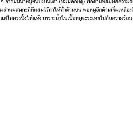
 จากนั้นนำหมูขึ้นปิ้งบนเตา (หมั่นคอยดู) พอด้านที่สัมผัสความร
ุ่มส่วนผสมกะทิที่ผสมไว้ทาให้ทั่วด้านบน พอหมูอีกด้านเริ่มเหลืองก
น แต่ไม่ควรปิ้งให้แห้ง เพราะน้ำในเนื้อหมูจะระเหยไปกับความร้อน