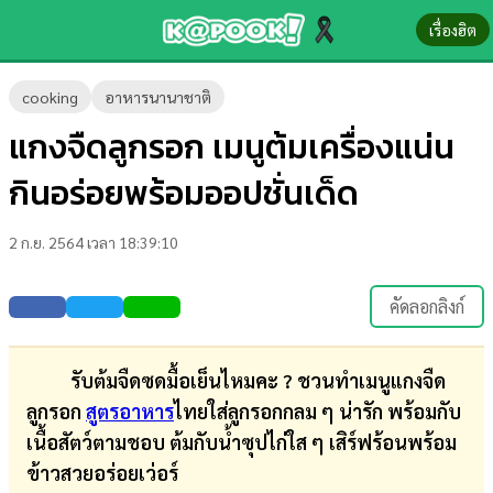
เรื่องฮิต
ข่าว-
cooking
อาหารนานาชาติ
ความ
แกงจืดลูกรอก เมนูต้มเครื่องแน่น
รู้
กินอร่อยพร้อมออปชั่นเด็ด
ข่าว
2 ก.ย. 2564 เวลา 18:39:10
ข่าว
บันเทิง
คัดลอกลิงก์
ตรวจ
หวย
รับต้มจืดซดมื้อเย็นไหมคะ ? ชวนทำเมนูแกงจืด
ลูกรอก
สูตรอาหาร
ไทยใส่ลูกรอกกลม ๆ น่ารัก พร้อมกับ
ผล
เนื้อสัตว์ตามชอบ ต้มกับน้ำซุปไก่ใส ๆ เสิร์ฟร้อนพร้อม
บอล
ข้าวสวยอร่อยเว่อร์
สด