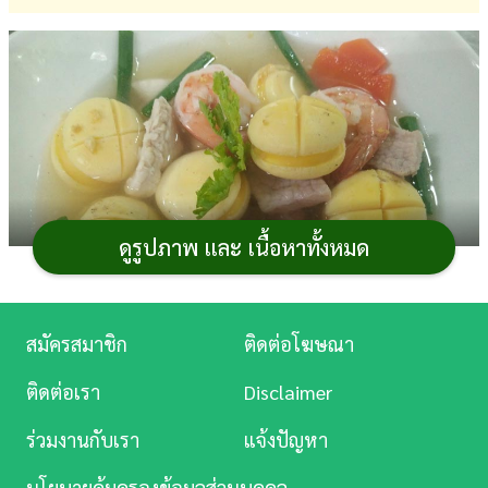
การ
เงิน
การ
ศึกษา
บันเทิง
ดูรูปภาพ และ เนื้อหาทั้งหมด
ดู
หนัง
Music
สมัครสมาชิก
ติดต่อโฆษณา
Station
ติดต่อเรา
Disclaimer
สูตรอาหาร
เมนูต้มจืด โดยเฉพาะแกงจืดเต้าหู้ไข่
ละคร
แกงจืดหมูสับผักกาดขาว หรือแกงจืดวุ้นเส้นก็ทำบ่อย ๆ จน
ร่วมงานกับเรา
แจ้งปัญหา
บันเทิง
เอียนแล้ว ลองเปลี่ยนมาทำเมนูต้มจืดไข่ลูกรอกกันบ้างดีไหม
นโยบายคุ้มครองข้อมูลส่วนบุคคล