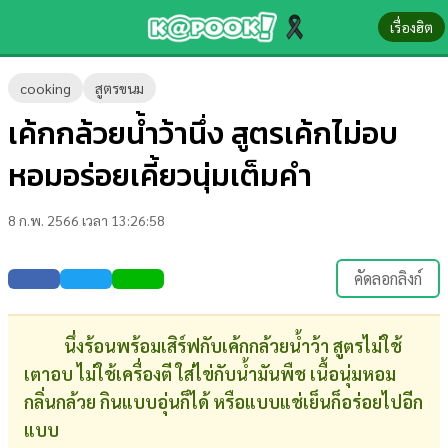
เรื่องฮิต
ข่าว-
cooking
สูตรขนม
ความ
เค้กกล้วยน้ำว้านึ่ง สูตรเค้กไม่อบ
รู้
หอมอร่อยเคี้ยวนุ่มเต็มคำ
ข่าว
8 ก.พ. 2566 เวลา 13:26:58
ข่าว
บันเทิง
คัดลอกลิงก์
ตรวจ
หวย
นึ่งร้อนพร้อมเสิร์ฟกับเค้กกล้วยน้ำว้า สูตรไม่ใช้
เตาอบ ไม่ใช้เครื่องตี ใส่ไข่กับน้ำมันพืช เนื้อนุ่มหอม
ผล
กลิ่นกล้วย กินแบบอุ่นก็ได้ หรือแบบแช่เย็นก็อร่อยไปอีก
บอล
แบบ
สด