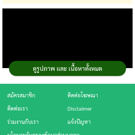
การ
เงิน
การ
ศึกษา
บันเทิง
ดูรูปภาพ และ เนื้อหาทั้งหมด
ดู
หนัง
Music
สมัครสมาชิก
ติดต่อโฆษณา
Station
ติดต่อเรา
Disclaimer
ละคร
ร่วมงานกับเรา
แจ้งปัญหา
บันเทิง
ใครมีกล้วยน้ำว้าเหลือ ๆ สุกงอมคาหวี ครั้นจะทิ้งก็
นโยบายคุ้มครองข้อมูลส่วนบุคคล