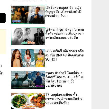
เปิดข้อความสุดอาลัย หญิง
กัญญา ถึง เต้ ดราก้อนไฟว์
อ่านแล้วจุกในอก
โอ้โหแม่ ! จุ๋ย วรัทยา โกนผม
ทั้งหัว หล่อเท่จนเพื่อนดารา-
แฟนคลับคอมเมนต์สนั่น
เผยมุมเซ็กซี่ เค้ก นวพร อดีต
สมาชิก BNK48 ปัจจุบันสวย
SO HOT
ก
ิก
กรุณา บัวคำศรี โพสต์สั้น ๆ
ถึงคนที่โทษเกม คนแชร์เป็น
พัน โดนใจมาก ๆ ถึง
ประเด็นร้อน
17 เมนูผัดยอดนิยม ทั้ง
อาหารจานเดียวและกับข้าว
หอมอร่อยอิ่มท้อง