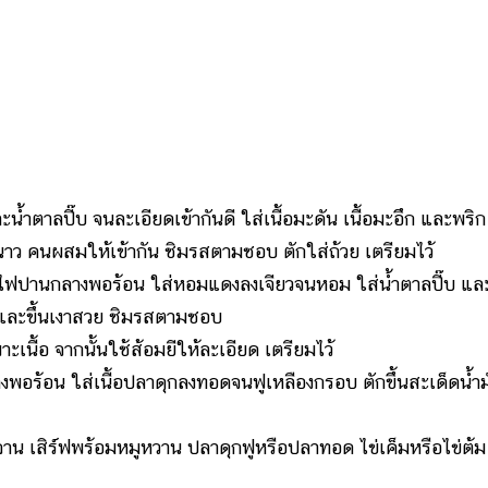
ตาลปี๊บ จนละเอียดเข้ากันดี ใส่เนื้อมะดัน เนื้อมะอึก และพริก
ะนาว คนผสมให้เข้ากัน ชิมรสตามชอบ ตักใส่ถ้วย เตรียมไว้
ฟปานกลางพอร้อน ใส่หอมแดงลงเจียวจนหอม ใส่น้ำตาลปี๊บ แล
กและขึ้นเงาสวย ชิมรสตามชอบ
ื้อ จากนั้นใช้ส้อมยีให้ละเอียด เตรียมไว้
พอร้อน ใส่เนื้อปลาดุกลงทอดจนฟูเหลืองกรอบ ตักขึ้นสะเด็ดน้ำม
จาน เสิร์ฟพร้อมหมูหวาน ปลาดุกฟูหรือปลาทอด ไข่เค็มหรือไข่ต้ม