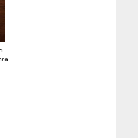
้า
าทอด