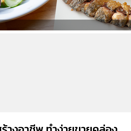
ูสร้างอาชีพ ทำง่ายขายคล่อง