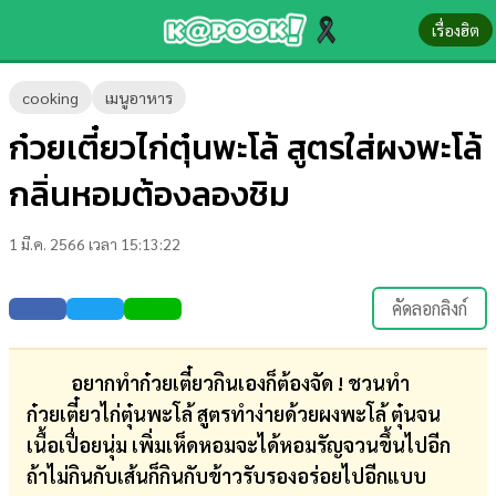
เรื่องฮิต
ข่าว-
cooking
เมนูอาหาร
ความ
ก๋วยเตี๋ยวไก่ตุ๋นพะโล้ สูตรใส่ผงพะโล้
รู้
กลิ่นหอมต้องลองชิม
ข่าว
1 มี.ค. 2566 เวลา 15:13:22
ข่าว
บันเทิง
คัดลอกลิงก์
ตรวจ
หวย
อยากทำก๋วยเตี๋ยวกินเองก็ต้องจัด ! ชวนทำ
ก๋วยเตี๋ยวไก่ตุ๋นพะโล้ สูตรทำง่ายด้วยผงพะโล้ ตุ๋นจน
ผล
เนื้อเปื่อยนุ่ม เพิ่มเห็ดหอมจะได้หอมรัญจวนขึ้นไปอีก
บอล
ถ้าไม่กินกับเส้นก็กินกับข้าวรับรองอร่อยไปอีกแบบ
สด