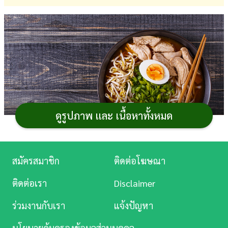
การ
เงิน
การ
ศึกษา
บันเทิง
ดูรูปภาพ และ เนื้อหาทั้งหมด
ดู
หนัง
Music
สมัครสมาชิก
ติดต่อโฆษณา
Station
เมนู
ก๋วยเตี๋ยว
ไก่ตุ๋น
อาหาร
จานเดียวเมนูเด็ดตาม
ร้าน
ติดต่อเรา
Disclaimer
ก๋วยเตี๋ยว
ไก่ แม้จะหอมอร่อยแต่ปริมาณน้อยนิดไม่อิ่มท้อง
ละคร
ร่วมงานกับเรา
แจ้งปัญหา
ถ้ามีเวลามาทำกินเองเลยเถอะ กระปุกดอทคอมขอนำเสนอ
บันเทิง
วิธีทำ
ก๋วยเตี๋ยวไก่
ตุ๋นพะโล้ ใส่ผงพะโล้เพื่อความสะดวก ใส่
นโยบายคุ้มครองข้อมูลส่วนบุคคล