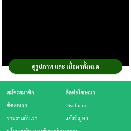
การ
เงิน
การ
ศึกษา
บันเทิง
ดูรูปภาพ และ เนื้อหาทั้งหมด
ดู
หนัง
Music
สมัครสมาชิก
ติดต่อโฆษณา
Station
ติดต่อเรา
Disclaimer
ละคร
จากที่เคยจับขิงมาทำ
อาหาร
หรือ
เครื่องดื่ม
ลอง
ร่วมงานกับเรา
แจ้งปัญหา
บันเทิง
เปลี่ยนมาทำของกินเล่นกันหน่อยดีไหม กระปุกดอทคอมขอ
นโยบายคุ้มครองข้อมูลส่วนบุคคล