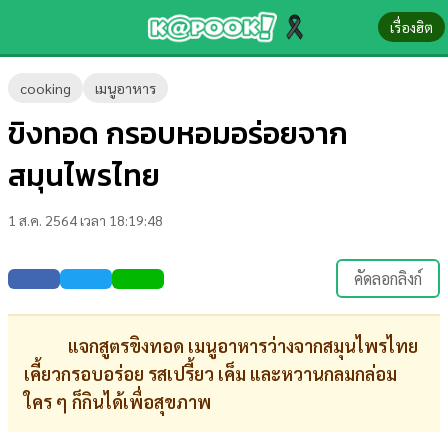
เรื่องฮิต
ข่าว-
cooking
เมนูอาหาร
ความ
ขิงทอด กรอบหอมอร่อยจาก
รู้
สมุนไพรไทย
ข่าว
1 ส.ค. 2564 เวลา 18:19:48
ข่าว
บันเทิง
คัดลอกลิงก์
ตรวจ
หวย
แจกสูตรขิงทอด เมนูอาหารว่างจากสมุนไพรไทย
เคี้ยวกรอบอร่อย รสเปรี้ยว เค็ม และหวานกลมกล่อม
ผล
ใคร ๆ ก็กินได้เพื่อสุขภาพ
บอล
สด