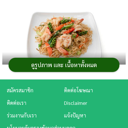
การ
เงิน
การ
ศึกษา
บันเทิง
ดูรูปภาพ และ เนื้อหาทั้งหมด
ดู
หนัง
Music
สมัครสมาชิก
ติดต่อโฆษณา
เมนูมาม่าผัดขี้เมาทะเล
อาหารจานเดียว
ยอดนิยมใน
Station
ร้าน
อาหารตามสั่ง
สูตรนี้ใส่ซีฟู้ดตามชอบ จะใส่แค่ชนิดเดียว
ติดต่อเรา
Disclaimer
หรือรวมมิตรก็ได้ ไม่ว่าจะเป็นกุ้ง ปลาหมึก หอย หรือปู ปรุง
ละคร
รสให้เผ็ดเค็มตามชอบ ใส่ใบกะเพรา กระชาย และพริกไทย
ร่วมงานกับเรา
แจ้งปัญหา
บันเทิง
อ่อน ถ้าใครไม่ชอบกลิ่นกระชายตัดออกได้เลย ทั้งนี้ สามารถ
นโยบายคุ้มครองข้อมูลส่วนบุคคล