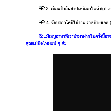
3. เติมแป้งมันสำปะหลังลงในน้ำซุป ค
4. จัดบรอกโคลีใส่จาน ราดด้วยซอส (ข้อ
ถึงแม้เมนูอาหาที่เรานำมาฝากในครั้งนี้อา
คุณแม่มือใหม่แน่ ๆ ค่ะ