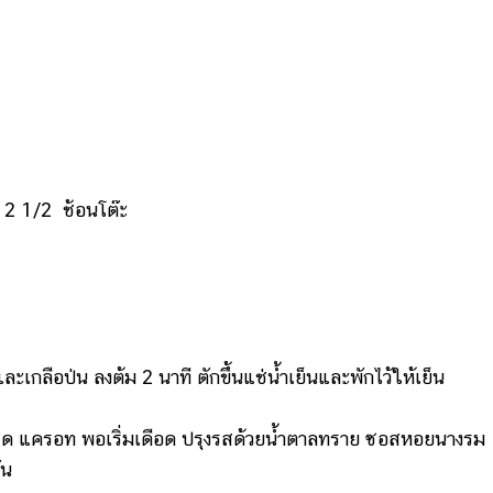
ย 2 1/2 ช้อนโต๊ะ
ละเกลือป่น ลงต้ม 2 นาที ตักขึ้นแช่น้ำเย็นและพักไว้ให้เย็น
 กุ้งสด แครอท พอเริ่มเดือด ปรุงรสด้วยน้ำตาลทราย ซอสหอยนางรม
ัน