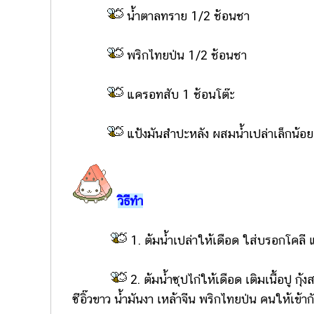
น้ำตาลทราย 1/2 ช้อนชา
พริกไทยป่น 1/2 ช้อนชา
แครอทสับ 1 ช้อนโต๊ะ
แป้งมันสำปะหลัง ผสมน้ำเปล่าเล็กน้อ
วิธีทำ
1. ต้มน้ำเปล่าให้เดือด ใส่บรอกโคลี แ
2. ต้มน้ำซุปไก่ให้เดือด เติมเนื้อปู
ซีอิ๊วขาว น้ำมันงา เหล้าจีน พริกไทยป่น คนให้เข้าก