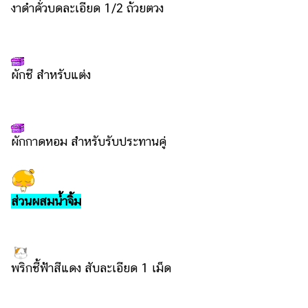
ออนไลน์
งาดำคั่วบดละเอียด 1/2 ถ้วยตวง
ติดต่อ
โฆษณา
แจ้ง
ผักชี สำหรับแต่ง
ปัญหา
ร่วม
งาน
ผักกาดหอม สำหรับรับประทานคู่
กับ
เรา
ส่วนผสมน้ำจิ้ม
พริกชี้ฟ้าสีแดง สับละเอียด 1 เม็ด