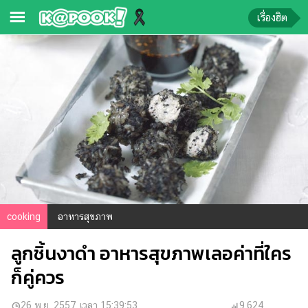
เรื่องฮิต
ข่าว-
ความ
รู้
ข่าว
ข่าว
บันเทิง
ตรวจ
หวย
cooking
อาหารสุขภาพ
ผล
ลูกชิ้นงาดำ อาหารสุขภาพเลอค่าที่ใคร
บอล
สด
ก็คู่ควร
การ
26 พ.ย. 2557 เวลา 15:39:53
9,624