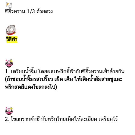
ซีอิ๊วหวาน 1/3 ถ้วยตวง
วิธีทำ
1. เตรียมน้ำจิ้ม โดยผสมพริกชี้ฟ้ากับซีอิ๊วหวานเข้าด้วยกัน
(ถ้าชอบน้ำจิ้มรสเปรี้ยว เผ็ด เค็ม ให้เติมน้ำส้มสายชูและ
พริกสดสีแดงโขลกลงไป)
2. โขลกรากผักชี กับพริกไทยเม็ดให้ละเอียด เตรียมไว้