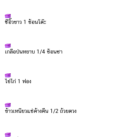
แต่งงาน
แม่
ซีอิ๊วขาว 1 ช้อนโต๊ะ
และ
เด็ก
สัตว์
เลี้ยง
เกลือป่นหยาบ 1/4 ช้อนชา
Infographic
บริการ
ไข่ไก่ 1 ฟอง
แอปฯ
กระปุก
คอร์ส
ข้าวเหนียวแช่ค้างคืน 1/2 ถ้วยตวง
ออนไลน์
เรียน
เลข