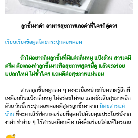
ไตล์
ดูด
วง
ลูกชิ้นงาดำ อาหารสุขภาพเลอค่าที่ใครก็คู่ควร
ผู้
หญิง
เรียบเรียงข้อมูลโดยกระปุกดอทคอม
ผู้ชาย
ถ้าไม่อยากกินลูกชิ้นที่มีแต่กลิ่นหมู แป้งล้วน สารเคมี
สุขภาพ
ตรึม ต้องลองทำลูกชิ้นงาเพื่อสุขภาพสูตรนี้ดู แล้วจะอร่อย
แปลกใหม่ ไม่ซ้ำใคร แถมดีต่อสุขภาพแน่นอน
ท่อง
เที่ยว
สาวกลูกชิ้นหมูกลม ๆ คงจะเบื่อหน่ายกับความรู้สึกที่
สูตร
เหมือนกินแป้งกลิ่นหมู ไม่อร่อยไม่พอ แถมยังเสียสุขภาพอีก
อาหาร
ด้วย วันนี้กระปุกดอทคอมมีสูตรลูกชิ้นงาจาก
นิตยสารแม่
ง่ายๆ
บ้าน
ที่จะมาเสิร์ฟความอร่อยที่อุดมไปด้วยคุณประโยชน์จาก
งาดำ ทำง่าย ๆ ไร้สารเคมีตกค้าง เด้งดึ๋งอร่อยไม่แพ้ใครเลย
ช้อป
ปิ้ง