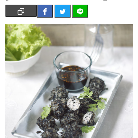
เงิน
การ
ศึกษา
บันเทิง
รูปภาพ
ดู
หนัง
Music
Station
ละคร
บันเทิง
เกาหลี
ไลฟ์