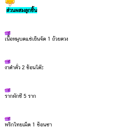
รถยนต์
ส่วนผสมลูกชิ้น
บ้าน
และ
การ
เนื้อหมูบดแช่เย็นจัด 1 ถ้วยตวง
ตกแต่ง
มือ
ถือ
งาดำคั่ว 2 ช้อนโต๊ะ
ราคา
ทอง
ราคา
น้ำมัน
รากผักชี 5 ราก
วา
ไร
ตี้
พริกไทยเม็ด 1 ช้อนชา