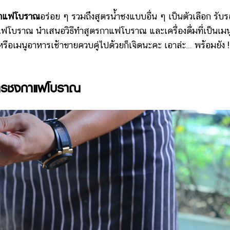
กาแฟโบราณ
อร่อย ๆ รวมถึงสูตรน้ำชงแบบอื่น ๆ เป็นตัวเลือก รับร
โบราณ นำเสนอวิธีทำสูตรกาแฟโบราณ และเครื่องดื่มที่เป็นเมน
ง หรือเมนูอาหารเช้าขายควบคู่ไปด้วยก็เจิดนะคะ เอาล่ะ… พร้อมยัง !
ตรชงกาแฟโบราณ