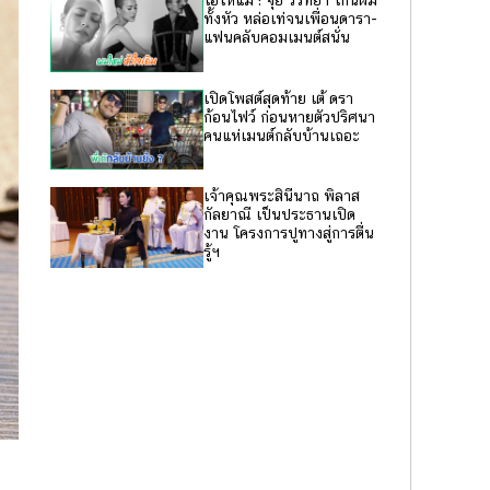
โอ้โหแม่ ! จุ๋ย วรัทยา โกนผม
ทั้งหัว หล่อเท่จนเพื่อนดารา-
แฟนคลับคอมเมนต์สนั่น
เปิดโพสต์สุดท้าย เต้ ดรา
ก้อนไฟว์ ก่อนหายตัวปริศนา
คนแห่เมนต์กลับบ้านเถอะ
เจ้าคุณพระสินีนาถ พิลาส
กัลยาณี เป็นประธานเปิด
งาน โครงการปูทางสู่การตื่น
รู้ฯ