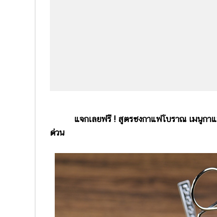
แจกเลยฟรี ! สูตรชงกาแฟโบราณ เมนูกาแฟ
ด่วน