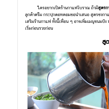
ใครอยากเปิดร้านกาแฟโบราณ ถ้ามี
สูตร
ลูกค้าตรึม กระปุกดอทคอมขอนำเสนอ สูตรชงกาแฟ
เสริมร้านกาแฟ ทั้งนี้เพื่อน ๆ อาจเพิ่มเมนูขนมปั
เริ่มก่อนรวยก่อน
สู