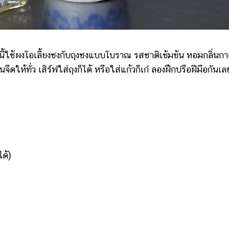
ี้ใช้ผงโอเลี้ยงชงกับถุงชงแบบโบราณ รสชาติเข้มข้น หอมกลิ่นก
ทั่ว เสิร์ฟใส่ถุงก็ได้ หรือใส่แก้วก็เก๋ ลองฝึกปรือฝีมือกันเล
ด้)