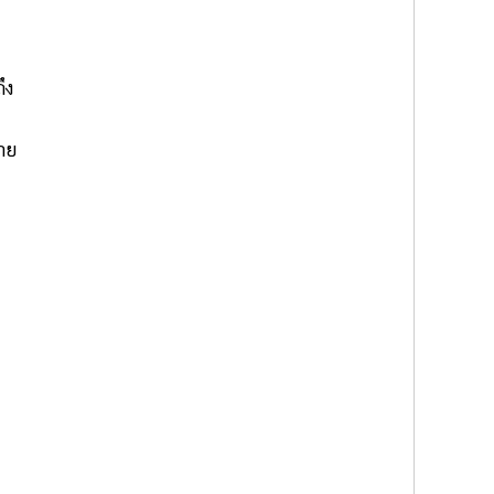
ึง
าย