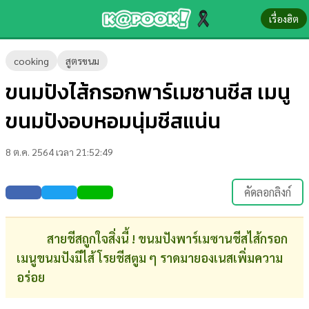
เรื่องฮิต
ข่าว-
cooking
สูตรขนม
ความ
ขนมปังไส้กรอกพาร์เมซานชีส เมนู
รู้
ขนมปังอบหอมนุ่มชีสแน่น
ข่าว
8 ต.ค. 2564 เวลา 21:52:49
ข่าว
บันเทิง
คัดลอกลิงก์
ตรวจ
หวย
สายชีสถูกใจสิ่งนี้ ! ขนมปังพาร์เมซานชีสไส้กรอก
เมนูขนมปังมีไส้ โรยชีสตูม ๆ ราดมายองเนสเพิ่มความ
ผล
อร่อย
บอล
สด