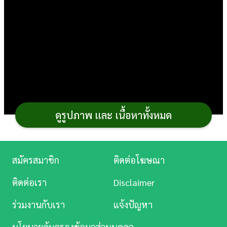
การ
เงิน
การ
ศึกษา
บันเทิง
ดูรูปภาพ และ เนื้อหาทั้งหมด
ดู
หนัง
Music
สมัครสมาชิก
ติดต่อโฆษณา
Station
ติดต่อเรา
Disclaimer
ละคร
จากที่เคยทำ
ขนมปัง
ไส้กรอก
เบเกอรี่
รสจืด ๆ ลองโรย
ร่วมงานกับเรา
แจ้งปัญหา
บันเทิง
ชีสเพิ่มความเค็มนิดหอมหน่อยกันดีไหม กระปุุกดอทคอม
นโยบายคุ้มครองข้อมูลส่วนบุคคล