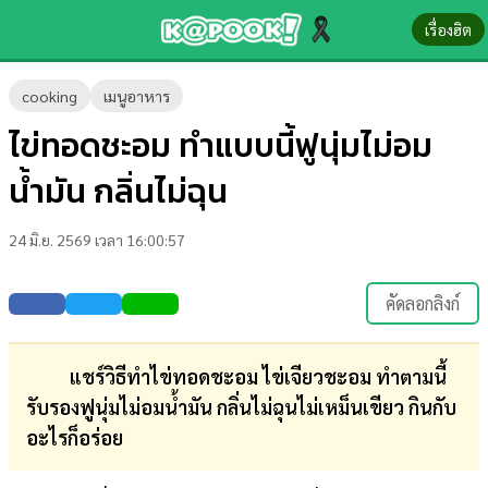
เรื่องฮิต
ข่าว-
cooking
เมนูอาหาร
ความ
ไข่ทอดชะอม ทำแบบนี้ฟูนุ่มไม่อม
รู้
น้ำมัน กลิ่นไม่ฉุน
ข่าว
24 มิ.ย. 2569 เวลา 16:00:57
ข่าว
บันเทิง
คัดลอกลิงก์
ตรวจ
หวย
แชร์วิธีทำไข่ทอดชะอม ไข่เจียวชะอม ทำตามนี้
รับรองฟูนุ่มไม่อมน้ำมัน กลิ่นไม่ฉุนไม่เหม็นเขียว กินกับ
ผล
อะไรก็อร่อย
บอล
สด