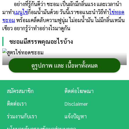
อย่างที่รู้กันดีว่า ชะอม เป็นผักมีกลิ่นแรง และเวลานำ
การ
มาทำ
เมนูไข่
ก็อมน้ำมันด้วย วันนี้เราขอแนะนำวิธีทำ
ไข่ทอด
เงิน
ชะอม
พร้อมเคล็ดลับความฟูนุ่ม ไม่อมน้ำมัน ไม่มีกลิ่นเหม็น
เขียว อยากรู้ว่าทำอย่างไรมาดูกัน
การ
ศึกษา
ชะอมมีสรรพคุณอะไรบ้าง
บันเทิง
ดูรูปภาพ และ เนื้อหาทั้งหมด
ชะอมมีวิตามินเอ ช่วยบำรุงสายตา บรรเทาอาการปวด
ดู
ท้อง ท้องอืด ท้องเฟ้อ ช่วยเรื่องระบบขับถ่าย เพราะมีกากใย
หนัง
อาหารสูง รวมทั้งมีสารต้านอนุมูลอิสระ ช่วยลดความเสี่ยงใน
Music
การเป็นโรคมะเร็ง
สมัครสมาชิก
ติดต่อโฆษณา
Station
ติดต่อเรา
Disclaimer
ไข่ทอดชะอม
ละคร
ร่วมงานกับเรา
แจ้งปัญหา
บันเทิง
นโยบายคุ้มครองข้อมูลส่วนบุคคล