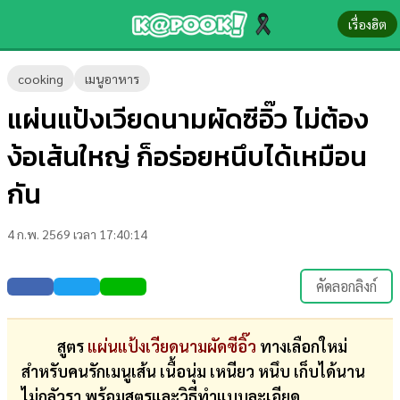
เรื่องฮิต
ข่าว-
cooking
เมนูอาหาร
ความ
แผ่นแป้งเวียดนามผัดซีอิ๊ว ไม่ต้อง
รู้
ง้อเส้นใหญ่ ก็อร่อยหนึบได้เหมือน
ข่าว
กัน
ข่าว
4 ก.พ. 2569 เวลา 17:40:14
บันเทิง
ตรวจ
คัดลอกลิงก์
หวย
ผล
สูตร
แผ่นแป้งเวียดนามผัดซีอิ๊ว
ทางเลือกใหม่
บอล
สำหรับคนรักเมนูเส้น เนื้อนุ่ม เหนียว หนึบ เก็บได้นาน
สด
ไม่กลัวรา พร้อมสูตรและวิธีทำแบบละเอียด