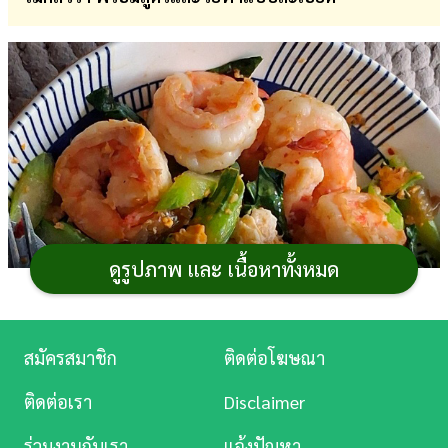
การ
เงิน
การ
ศึกษา
บันเทิง
ดู
หนัง
ดูรูปภาพ และ เนื้อหาทั้งหมด
Music
Station
สมัครสมาชิก
ติดต่อโฆษณา
ละคร
ติดต่อเรา
Disclaimer
บันเทิง
ร่วมงานกับเรา
แจ้งปัญหา