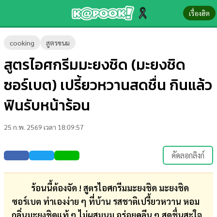
เรื่องฮิต
ข่าว-
cooking
สูตรขนม
ความ
สูตรไอศกรีมมะยงชิด (มะยงชิด
รู้
ซอร์เบต) เปรี้ยวหวานสดชื่น กินแล้ว
ข่าว
ฟินรับหน้าร้อน
ข่าว
25 ก.พ. 2569 เวลา 18:09:57
บันเทิง
ตรวจ
คัดลอกลิงก์
หวย
ผล
ร้อนนี้ต้องจัด ! สูตรไอศกรีมมะยงชิด มะยงชิด
บอล
ซอร์เบต ทำเองง่าย ๆ ที่บ้าน รสชาติเปรี้ยวหวาน หอม
สด
กลิ่นมะยงชิดแท้ ๆ ไม่ผสมนม อร่อยคลีน ๆ สดชื่นสะใจ