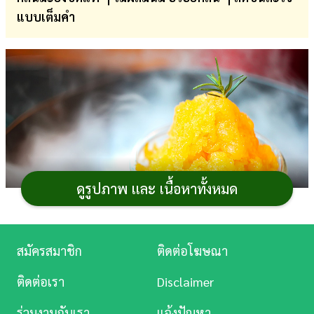
แบบเต็มคำ
การ
เงิน
การ
ศึกษา
บันเทิง
ดู
หนัง
ดูรูปภาพ และ เนื้อหาทั้งหมด
Music
Station
สมัครสมาชิก
ติดต่อโฆษณา
ละคร
ช่วงนี้เข้าหน้าร้อนเต็ม ๆ แล้ว อากาศร้อนจนแทบจะไม่
ติดต่อเรา
Disclaimer
อยากออกจากบ้านกันเลยใช่ไหม ? แต่รู้ไหมว่าช่วงนี้ก็ถือ
บันเทิง
ร่วมงานกับเรา
แจ้งปัญหา
เป็นฤดูของ
มะยงชิด
พอดีเลย ผลไม้ที่ขึ้นชื่อเรื่องรสเปรี้ยว