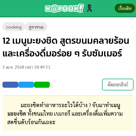
เรื่องฮิต
ข่าว-
cooking
สูตรขนม
ความ
12 เมนูมะยงชิด สูตรขนมคลายร้อน
รู้
และเครื่องดื่มอร่อย ๆ รับซัมเมอร์
ข่าว
3 เม.ย. 2568 เวลา 18:49:31
ข่าว
บันเทิง
คัดลอกลิงก์
ตรวจ
หวย
มะยงชิดทำอาหารอะไรได้บ้าง ? จับมาทำ
เมนู
มะยงชิด
ทั้งขนมไทย เบเกอรี และเครื่องดื่มเพิ่มความ
ผล
สดชื่นดับร้อนกันเถอะ
บอล
สด