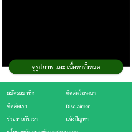
การ
เงิน
การ
ศึกษา
บันเทิง
ดูรูปภาพ และ เนื้อหาทั้งหมด
ดู
หนัง
Music
สมัครสมาชิก
ติดต่อโฆษณา
Station
ติดต่อเรา
Disclaimer
ละคร
จากที่เคยกิน
มะยงชิด
ผลสุก ลองแปลงร่างเป็น
ขนม
ร่วมงานกับเรา
แจ้งปัญหา
บันเทิง
หรือ
เครื่องดื่ม
กันดีไหม
วันนี้ขอนำเสนอเมนูมะยงชิด ได้แก่
นโยบายคุ้มครองข้อมูลส่วนบุคคล