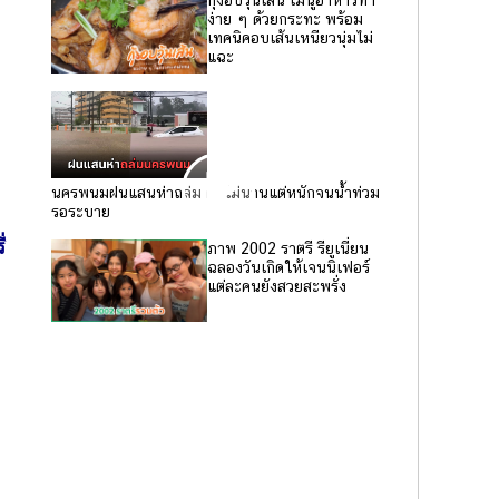
กุ้งอบวุ้นเส้น เมนูอาหารทำ
ง่าย ๆ ด้วยกระทะ พร้อม
เทคนิคอบเส้นเหนียวนุ่มไม่
แฉะ
นครพนมฝนแสนห่าถล่ม ตกไม่นานแต่หนักจนน้ำท่วม
รอระบาย
่
ภาพ 2002 ราตรี รียูเนี่ยน
ฉลองวันเกิดให้เจนนิเฟอร์
แต่ละคนยังสวยสะพรั่ง