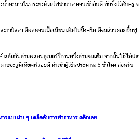
ะน้ำมะนาวในกระทะด้วยไฟปานกลางจนเข้ากันดี พักทิ้งไว้สักครู่ 
และวานิลลา ตีผสมจนเนื้อเนียน เติมวิปปิ้งครีม ตีจนส่วนผสมขึ้นฟู
์ สลับกับส่วนผสมบลูเบอร์รี่กวนหนึ่งส่วนจนเต็ม จากนั้นใช้ไม้ป
าษอะลูมิเนียมฟลอยด์ นำเข้าตู้เย็นประมาณ 6 ชั่วโมง ก่อนรับ
หารแบบง่ายๆ เคล็ดลับการทำอาหาร คลิกเลย