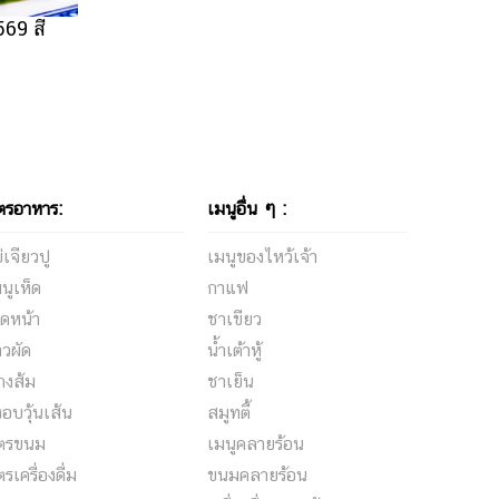
569 สี
ตรอาหาร:
เมนูอื่น ๆ :
่เจียวปู
เมนูของไหว้เจ้า
นูเห็ด
กาแฟ
ดหน้า
ชาเขียว
าวผัด
น้ำเต้าหู้
กงส้ม
ชาเย็น
้งอบวุ้นเส้น
สมูทตี้
ูตรขนม
เมนูคลายร้อน
ตรเครื่องดื่ม
ขนมคลายร้อน