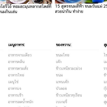
15 สูตรขนมสีฟ้า ขนมวันแม่ 2
กโอรีโอ้ หอมละมุนหลากสไตล์ที่
สวยน่ากิน ทำง่าย
ขนมกินเล่น
เมนูอาหาร:
ของหวาน:
สู
อาหารจานเดียว
ขนมไทย
ไข
อาหารคลีน
เค้ก
เม
อาหารตามสั่ง
ข้าวเหนียวมะม่วง
รา
อาหารไทย
ขนม
ข้
เมนูไข่
แพนเค้ก
แ
อาหารเจ
บัวลอย
กุ
อาหารเช้า
ข้าวเหนียวทุเรียน
ส
อาหารลดน้ำหนัก
เบเกอรี่
สู