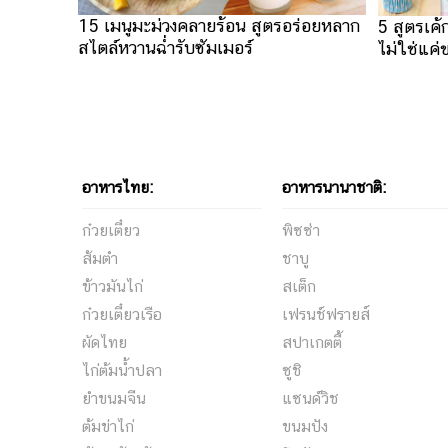
15 เมนูมะม่วงคลายร้อน สูตรอร่อยหลาก
5 สูตรเค้
สไตล์หวานฉ่ำรับซัมเมอร์
ไม่ใช่แค่
อาหารไทย:
อาหารนานาชาติ:
ก๋วยเตี๋ยว
พิซซ่า
ส้มตำ
ชาบู
ข้าวมันไก่
สเต็ก
ก๋วยเตี๋ยวเรือ
เฟรนช์ฟรายส์
ผัดไทย
สปาเกตตี้
ไก่ต้มน้ำปลา
ซูชิ
ยำขนมจีน
แซนด์วิช
ต้มข่าไก่
ขนมปัง