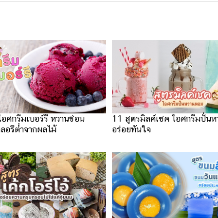
ไอศกรีมเบอร์รี หวานซ่อน
11 สูตรมิลค์เชค ไอศกรีมปั่น
คลอรีต่ำจากผลไม้
อร่อยทันใจ