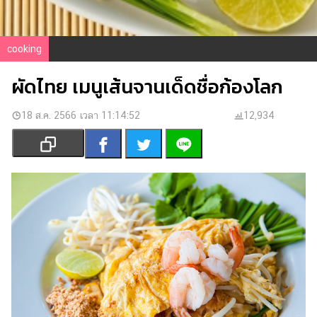
เงิน
การ
ศึกษา
cooking
บันเทิง
ผัดไทย เมนูเส้นจานเด็ดชื่อก้องโลก
รูปภาพ
18 ส.ค. 2566 เวลา 11:14:52
12,934
ดู
หนัง
Music
Station
ละคร
บันเทิง
เกาหลี
ไลฟ์