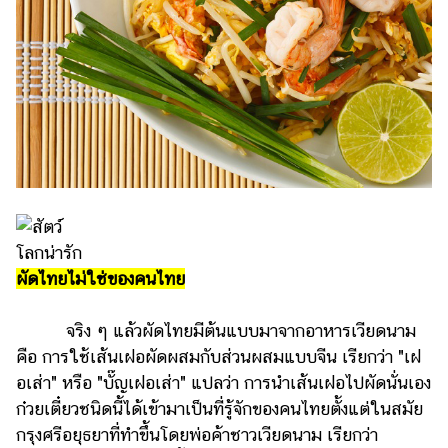
รถยนต์
บ้าน
และ
การ
ตกแต่ง
มือ
ถือ
ราคา
ทอง
ผัดไทยไม่ใช่ของคนไทย
ราคา
น้ำมัน
จริง ๆ แล้วผัดไทยมีต้นแบบมาจากอาหารเวียดนาม
คือ การใช้เส้นเฝอผัดผสมกับส่วนผสมแบบจีน เรียกว่า "เฝ
วา
อเส่า" หรือ "บั๊ญเฝอเส่า" แปลว่า การนำเส้นเฝอไปผัดนั่นเอง
ไร
ก๋วยเตี๋ยวชนิดนี้ได้เข้ามาเป็นที่รู้จักของคนไทยตั้งแต่ในสมัย
ตี้
กรุงศรีอยุธยาที่ทำขึ้นโดยพ่อค้าชาวเวียดนาม เรียกว่า