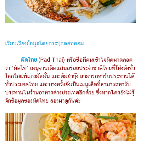
ไตล์
ดูด
วง
ผู้
หญิง
เรียบเรียงข้อมูลโดยกระปุกดอทคอม
ผู้ชาย
ผัดไทย
(Pad Thai) หรือชื่อที่คนเข้าใจผิดมาตลอด
สุขภาพ
ว่า "ผัดไท" เมนูจานเด็ดแสนอร่อยประจำชาติไทยที่โด่งดังทั่ว
โลกไม่แพ้แกงมัสมั่น และต้มยำกุ้ง สามารถหารับประทานได้
ท่อง
ทั่วประเทศไทย และบางครั้งยังเป็นเมนูเด็ดที่สามารถหารับ
เที่ยว
ประทานในร้านอาหารต่างประเทศอีกด้วย ซึ่งหากใครยังไม่รู้
สูตร
จักข้อมูลของผัดไทย ลองมาดูกันค่ะ
อาหาร
ง่ายๆ
ช้อป
ปิ้ง