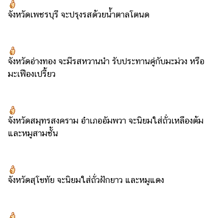
จังหวัดเพชรบุรี จะปรุงรสด้วยน้ำตาลโตนด
จังหวัดอ่างทอง จะมีรสหวานนำ รับประทานคู่กับมะม่วง หรือ
มะเฟืองเปรี้ยว
จังหวัดสมุทรสงคราม อำเภออัมพวา จะนิยมใส่ถั่วเหลืองต้ม
และหมูสามชั้น
จังหวัดสุโขทัย จะนิยมใส่ถั่วฝักยาว และหมูแดง