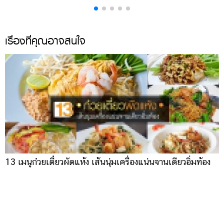
เรื่องที่คุณอาจสนใจ
13 เมนู​​ก๋วยเตี๋ยวผัดแห้ง เส้นนุ่มเครื่องแน่นจานเดียวอิ่มท้อง