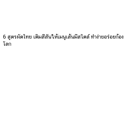
​6 สูตรผัดไทย เติมสีสันให้เมนูเส้นมีสไตล์ ทำง่ายอร่อยก้อง
โลก
รวม 7 เมนูวุ้นเส้น กินง่ายได้ทุกมื้อ อิ่มเบา ๆ แต่อร่อยจริงไม่
จกตา