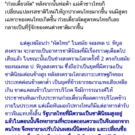
"ก๋วยเตี๋ยวผัด" หลังจากนั้นพ่อค้า แม่ค้าชาวไทยก็
แต่งงาน
เปลี่ยนแปลงรสชาติใหม่ให้ถูกปากคนไทยมากขึ้น จนมีสูตร
แม่
เฉพาะของคนไทยเกิดขึ้น ก๋วยเตี๋ยวผัดสูตรคนไทยก็เลย
และ
กลายเป็นที่รู้จักของคนต่างชาติมากขึ้น
เด็ก
สัตว์
แต่ดูเหมือนว่า "ผัดไทย" ในสมัย จอมพล ป. พิบูล
เลี้ยง
สงคราม จะกลายเป็นอาหารชาตินิยมที่มีเรื่องราวดุเดือดไป
เสียแล้ว ในขณะนั้นเป็นช่วงสงครามโลกครั้งที่ 2 ตรงกับสมัย
Infographic
ของจอมพล ป. พิบูลสงคราม ซึ่งถือว่าเป็นยุคที่มีความเป็น
บริการ
ชาตินิยมค่อนข้างสูง หลังสงครามโลกสภาวะเศรษฐกิจของ
ประเทศค่อนข้างตกต่ำ เป็นยุคที่ข้าวยากหมากแพงเสียเหลือ
แอปฯ
เกิน ขาดแคลนข้าวในการบริโภค จึงมีการรณรงค์ให้
กระปุก
ประชาชนหันมารับประทานก๋วยเตี๋ยวเพื่อลดการบริโภคข้าว
ภายในประเทศ แต่เมื่อหันมองไปทางไหนก็มีแต่อาหารตำรับ
คอร์ส
ออนไลน์
ชาวจีนแทบทั้งสิ้น
รัฐบาลไทยที่มีความเป็นชาตินิยมสูงอยู่
แล้วในตอนนั้นจึงพยายามที่จะถอดถอนความเป็นจีนออกจาก
เรียน
คนไทย จึงพยายามปรับโน่นผสมนี่นิดหน่อย และเปลี่ยนชื่อ
เลข