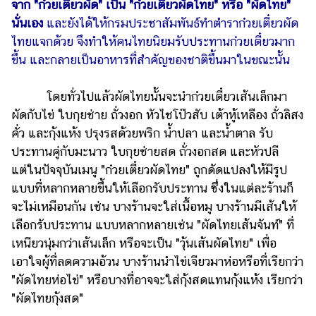
จาก "ก๋วยเตี๋ยวผัด" เป็น "ก๋วยเตี๋ยวผัดไทย" หรือ "ผัดไทย"
ออนไลน์
นั่นเอง
และยังได้ให้กรมประชาสัมพันธ์ทำตำราก๋วยเตี๋ยวผัด
ติดต่อ
ไทยแจกด้วย จึงทำให้คนไทยนิยมรับประทานก๋วยเตี๋ยวมาก
โฆษณา
ขึ้น และกลายเป็นอาหารที่สำคัญของชาติขึ้นมาในขณะนั้น
แจ้ง
ปัญหา
โดยทั่วไปแล้วผัดไทยนั้นจะนำก๋วยเตี๋ยวเส้นเล็กมา
ผัดกับไข่ ใบกุยช่าย ถั่วงอก หัวไชโป๊วสับ เต้าหู้เหลือง ถั่วลิสง
ร่วม
งาน
คั่ว และกุ้งแห้ง ปรุงรสด้วยพริก น้ำปลา และน้ำตาล รับ
กับ
ประทานคู่กับมะนาว ใบกุยช่ายสด ถั่วงอกสด และหัวปลี
เรา
แต่ในปัจจุบันเมนู "ก๋วยเตี๋ยวผัดไทย" ถูกดัดแปลงให้มีรูป
แบบที่หลากหลายขึ้นให้เลือกรับประทาน ซึ่งในแต่ละร้านก็
จะไม่เหมือนกัน เช่น บางร้านจะใส่เนื้อหมู บางร้านมีเส้นให้
เลือกรับประทาน แบบหลากหลายเช่น "ผัดไทยเส้นจันท์" ที่
เหนียวนุ่มกว่าเส้นเล็ก หรือจะเป็น "วุ้นเส้นผัดไทย" เพื่อ
เอาใจผู้ที่ลดความอ้วน บางร้านนำไข่เจียวมาห่อหรือที่เรียกว่า
"ผัดไทยห่อไข่" หรือบางที่อาจจะใส่กุ้งสดแทนกุ้งแห้ง เรียกว่า
"ผัดไทยกุ้งสด"