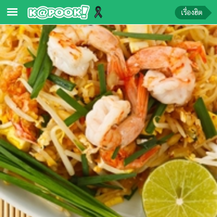
เรื่องฮิต
ข่าว-
ความ
รู้
ข่าว
ข่าว
บันเทิง
ตรวจ
หวย
ผล
บอล
สด
การ