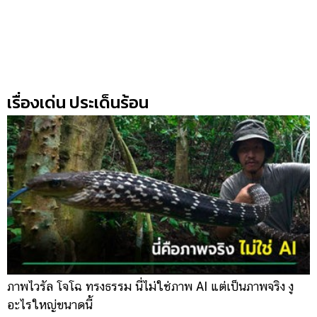
เรื่องเด่น ประเด็นร้อน
ภาพไวรัล โจโฉ ทรงธรรม นี่ไม่ใช่ภาพ AI แต่เป็นภาพจริง งู
ก
อะไรใหญ่ขนาดนี้
โ