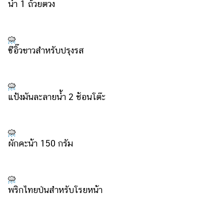
ออนไลน์
น้ำ 1 ถ้วยตวง
ติดต่อ
โฆษณา
ซีอิ๊วขาวสำหรับปรุงรส
แจ้ง
ปัญหา
ร่วม
งาน
แป้งมันละลายน้ำ 2 ช้อนโต๊ะ
กับ
เรา
ผักคะน้า 150 กรัม
พริกไทยป่นสำหรับโรยหน้า