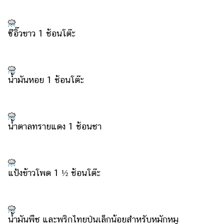
รถยนต์
ซีอิ๊วขาว 1 ช้อนโต๊ะ
บ้าน
และ
การ
ตกแต่ง
น้ำมันหอย 1 ช้อนโต๊ะ
มือ
ถือ
ราคา
น้ำตาลทรายแดง 1 ช้อนชา
ทอง
ราคา
น้ำมัน
แป้งข้าวโพด 1 ½ ช้อนโต๊ะ
วา
ไร
ตี้
น้ำมันพืช และพริกไทยป่นเล็กน้อยสำหรับหมักหมู