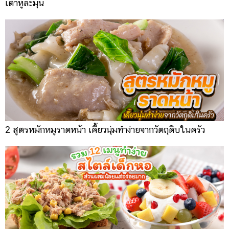
เต้าหู้ละมุน
2 สูตรหมักหมูราดหน้า เคี้ยวนุ่มทำง่ายจากวัตถุดิบในครัว