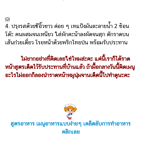
4. ปรุงรสด้วยซีอิ๊วขาว ค่อย ๆ เทแป้งมันละลายน้ำ 2 ช้อน
โต๊ะ คนผสมจนเหนียว ใส่ผักคะน้าลงผัดจนสุก ตักราดบน
เส้นก๋วยเตี๋ยว โรยหน้าด้วยพริกไทยป่น พร้อมรับประทาน
ไม่ยากอย่างที่คิดเลยใช่ไหมล่ะคะ แค่นี้เราก็ได้ราด
หน้าสูตรเด็ดไว้รับประทานที่บ้านแล้ว ถ้ามื้อกลางวันนี้คิดเมนู
อะไรไม่ออกก็ลองนำราดหน้าหมูนุ่มจานเด็ดนี้ไปทำดูนะคะ
สูตรอาหาร เมนูอาหารแบบง่ายๆ เคล็ดลับการทำอาหาร
คลิกเลย