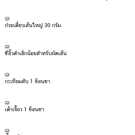
แต่งงาน
แม่
และ
ก๋วยเตี๋ยวเส้นใหญ่ 30 กรัม
เด็ก
สัตว์
เลี้ยง
ซีอิ๊วดำเล็กน้อยสำหรับผัดเส้น
Infographic
บริการ
กะเทียมสับ 1 ช้อนชา
แอปฯ
กระปุก
คอร์ส
เต้าเจี้ยว 1 ช้อนชา
ออนไลน์
เรียน
เลข