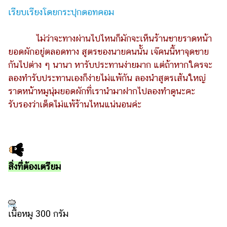
ไตล์
เรียบเรียงโดยกระปุกดอทคอม
ดูด
ไม่ว่าจะทางผ่านไปไหนก็มักจะเห็นร้านขายราดหน้า
วง
ยอดผักอยู่ตลอดทาง สูตรของนายคนนั้น เจ๊คนนี้หาจุดขาย
ผู้
กันไปต่าง ๆ นานา หารับประทานง่ายมาก แต่ถ้าหากใครจะ
หญิง
ลองทำรับประทานเองก็ง่ายไม่แพ้กัน ลองนำสูตรเส้นใหญ่
ผู้ชาย
ราดหน้าหมูนุ่มยอดผักที่เรานำมาฝากไปลองทำดูนะคะ
รับรองว่าเด็ดไม่แพ้ร้านไหนแน่นอนค่ะ
สุขภาพ
ท่อง
เที่ยว
สูตร
สิ่งที่ต้องเตรียม
อาหาร
ง่ายๆ
ช้อป
เนื้อหมู 300 กรัม
ปิ้ง