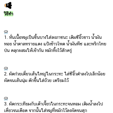
วิธีทำ
1. หั่นเนื้อหมูเป็นชิ้นบางใส่ลงภาชนะ เติมซีอิ๊วขาว น้ำมัน
หอย น้ำตาลทรายแดง แป้งข้าวโพด น้ำมันพืช และพริกไทย
ป่น คลุกผสมให้เข้ากัน หมักทิ้งไว้สักครู่
2. ผัดก๋วยเตี๋ยวเส้นใหญ่ในกระทะ ใส่ซีอิ๊วดำลงไปเล็กน้อย
ผัดจนเส้นนุ่ม ตักขึ้นใส่ถ้วย เตรียมไว้
3. ผัดกระเทียมกับเต้าเจี้ยวในกระทะจนหอม เติมน้ำลงไป
เคี่ยวจนเดือด จากนั้นใส่หมูที่หมักไว้ลงผัดจนสุก