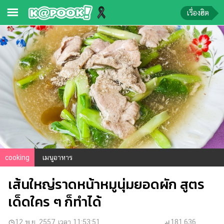
เรื่องฮิต
ข่าว-
ความ
รู้
ข่าว
ข่าว
บันเทิง
ตรวจ
หวย
cooking
เมนูอาหาร
ผล
เส้นใหญ่ราดหน้าหมูนุ่มยอดผัก สูตร
บอล
สด
เด็ดใคร ๆ ก็ทำได้
การ
12 พ.ย. 2557 เวลา 11:53:51
181,636