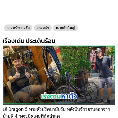
ราดหน้ายอดผัก
ราดหน้า
เมนูเส้นใหญ่
เรื่องเด่น ประเด็นร้อน
เต้ Dragon 5 หายตัวปริศนานับวัน หลังปั่นจักรยานออกจาก
เ
บ้านตี 4 วงจรปิดเผยพิกัดล่าสุด
ส