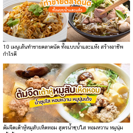
10 เมนูเส้นทำขายตลาดนัด ทั้งแบบน้ำและแห้ง สร้างอาชีพ
กำไรดี
ต้มจืดเต้าหู้หมูสับเห็ดหอม สูตรน้ำซุปใส หอมหวาน หมูนุ่ม