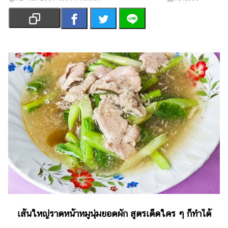
เงิน
การ
ศึกษา
บันเทิง
รูปภาพ
ดู
หนัง
Music
Station
ละคร
บันเทิง
เกาหลี
เส้นใหญ่ราดหน้าหมูนุ่มยอดผัก สูตรเด็ดใคร ๆ ก็ทำได้
ไลฟ์