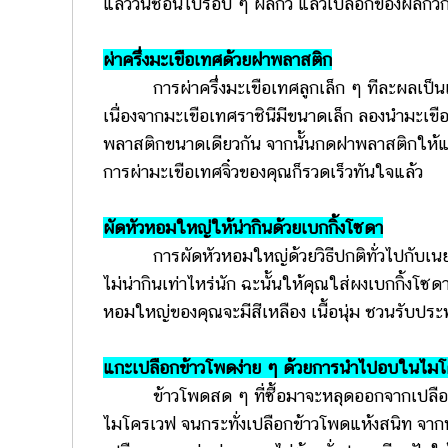
แล้ววนช้อนไปรอบ ๆ ผลกีวี แล้วเปลือกของผลกีว
ผ่าครึ่งมะเขือเทศด้วยฝาพลาสติก
การผ่าครึ่งมะเขือเทศลูกเล็ก ๆ ทีละผลเป็นเรื่อง
เนื่องจากมะเขือเทศราชินีมีขนาดเล็ก ลองนำมะเข
พลาสติกขนาดเดียวกัน จากนั้นกดฝาพลาสติกให้แน่น 
การผ่ามะเขือเทศจิ๋วของคุณก็รวดเร็วทันใจแล้ว
ผัดหัวหอมใหญ่ให้น่ากินด้วยเบกกิ้งโซดา
การผัดหัวหอมใหญ่ด้วยวิธีปกติทั่วไปกับเนย หร
ไม่น่ากินเท่าไหร่นัก ฉะนั้นให้คุณใส่ผงเบกกิ้งโ
หอมใหญ่ของคุณจะมีสีเหลือง เนื้อนุ่ม ชวนรับปร
แกะเปลือกข้าวโพดง่าย ๆ ด้วยการนำไปอบในไม
ข้าวโพดสด ๆ ที่ซื้อมาจะหลุดออกจากเปลือกข้า
ไมโครเวฟ จนกระทั่งเปลือกข้าวโพดแห้งสนิท จากนั