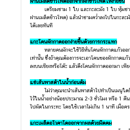
ฝานเมล็ดข้าวโพดออกจากฝักข้าวโพดให้ง่ายขึ้น
เตรียมชาม 1 ใบ และกะละมัง 1 ใบ หุ้มชามด้วย
ฝานเมล็ดข้าวโพด) แล้วนำชามคว่ำลงไปในกะละมั
ได้เลยทันที
แกะโคนผักกาดออกง่ายขึ้นด้วยการกระแทก
หลายคนมักจะใช้วิธีหั่นโคนผักกาดแก้วออก ซึ่
เท่านั้น ซึ่งถ้าคุณต้องการจะเอาโคนของผักกาดแก
ลงบนเขียงหรือโต๊ะ แล้วดึงโคนผักกาดออกมา เพีย
แช่เส้นพาสต้าในน้ำก่อนต้ม
ไม่ว่าคุณจะนำเส้นพาสต้าไปทำเป็นเมนูใดก็ตา
ไว้ในน้ำอย่างน้อยประมาณ 2-3 ชั่วโมง หรือ 1 คืน
ไปผัดในกระทะ โดยใช้เวลาไม่เกิน 1 นาที เมื่
แกะเมล็ดอโวคาโดออกจากผลด้วยมีดคม