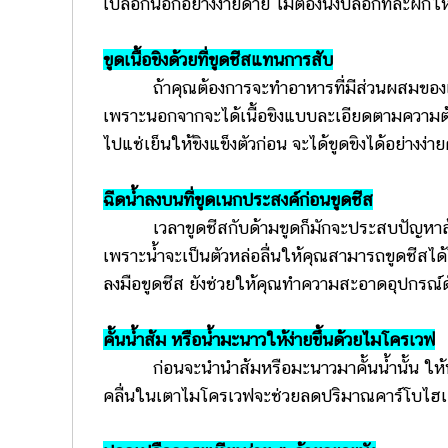
เปลือกนอกอย่างง่ายดาย ไม่ต้องนั่งปลอกทีละฝักให
ขูดเนื้อขิงด้วยที่ขูดชีสแทนการสับ
ถ้าคุณต้องการจะทำอาหารที่มีส่วนผสมของเนื้อขิ
เพราะนอกจากจะได้เนื้อขิงแบบละเอียดตามความต้อ
ไปแช่เย็นให้ขิงแข็งตัวก่อน จะได้ขูดขิงได้อย่างง่ายด
ฉีดน้ำลงบนที่ขูดเนกประสงค์ก่อนขูดชีส
เวลาขูดชีสกับด้ามขูดก็มักจะประสบปัญหาล้างอ
เพราะน้ำจะเป็นตัวหล่อลื่นให้คุณสามารถขูดชีสได้
ลงมือขูดชีส ยังช่วยให้คุณทำความสะอาดอุปกรณ์ดังก
คั้นน้ำส้ม หรือน้ำมะนาวให้ง่ายขึ้นด้วยไมโครเวฟ
ก่อนจะนำนำส้มหรือมะนาวมาคั้นน้ำนั้น ให้
คลื่นในเตาไมโครเวฟจะช่วยลดปริมาณคาร์โบไฮเดร