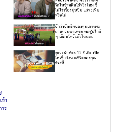
หมอไขคำตอบ คนเราหมด
รักในข้ามคืนได้จริงไหม ชี้
ไม่ใช่เรื่องปุบปับ แต่จะเห็น
หรือไม่
นึกว่านักเรียนลงทุนเอาพระ
มาขบวนพาเหรด พอซูมใกล้
ๆ เกือบไหว้แล้วไหมล่ะ
ดูดวงนักษัตร 12 ปีเกิด เปิด
ไพ่เช็กจังหวะชีวิตของคุณ
ช่วงนี้
ู
เข้า
้การ