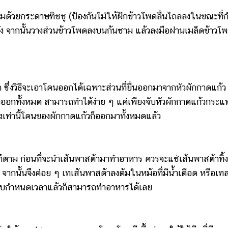
กระดาษทิชชู (ป้องกันไม่ให้ฝักข้าวโพดลื่นไถลลงในขณะที่ก
ง จากนั้นวางส่วนข้าวโพดลงบนก้นชาม แล้วลงมือฝานเมล็ดข้าวโ
งวิธีจะเอาโคนออกได้เฉพาะส่วนที่ยื่นออกมาจากหัวผักกาดแก้ว
้วออกทั้งหมด สามารถทำได้ง่าย ๆ แค่เพียงจับหัวผักกาดแก้วกระแ
งเท่านี้โคนของผักกาดแก้วก็ออกมาทั้งหมดแล้ว
ม ก่อนที่จะนำเส้นพาสต้ามาทำอาหาร ควรจะแช่เส้นพาสต้าทิ้ง
 จากนั้นจึงค่อย ๆ เทเส้นพาสต้าลงต้มในหม้อที่มีน้ำเดือด หรือเท
อครบกำหนดเวลาแล้วก็สามารถทำอาหารได้เลย