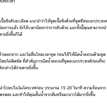
้เสียเวลา
งสับละเอียด แนะนำว่าให้ขูดเนื้อขิงด้วยที่ขูดชีสอเนกประสงค
งการแล้ว ยังใช้เวลาน้อยกว่าการสับด้วย และทั้งนี้คุณสามารถนำ
ายยิ่งขึ้นก็ได้
อกยาก และไม่ลื่นไหลเวลาขูด ก่อนใช้ให้ฉีดน้ำลงบนด้ามขูด
โดยไม่ติดขัด ที่สำคัญการฉีดน้ำลงบนที่ขูดอเนกประสงค์ก่อนที่จะ
ล่าวได้ง่ายดายยิ่งขึ้น
นำไปอบในไมโครเวฟก่อน ประมาณ 15-20 วินาที ความร้อนจาก
ตลง และทำให้คุณคั้นน้ำจากส้มหรือมะนาวได้มากยิ่งขึ้น