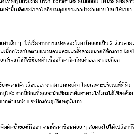
รูปสวยงาม เพราะอะโวคาโดมดีเนื้ออ่อน ให้ใช้มีดที่มีคว
ยงเท่านี้เมล็ดอะโวคาโดก็จะหลุดออกมาอย่างง่ายดาย โดยใช้เวลา
ต๋าเล็ก ๆ ให้เริ่มจากการแบ่งผลอะโวคาโดออกเป็น 2 ส่วนตาม
านเนื้ออโวคาโดตามแนวนอนและแนวตั้งตามขนาดที่ต้องการ โดยใ
อเสร็จแล้วก็ใช้ช้อนตักเนื้ออโวคาโดหั่นเต๋าออกจากเปลือก
พลาสติกเลื่อนออกจากตำแหน่งเดิม โดยเฉพาะบริเวณที่มีผิว
กปูโต๊ะ จากนี้ก่อนที่คุณจะนำเขียงมาหั่นอาหารให้รองใต้เขียงด้วย
จากตำแหน่ง และป้องกันอุบัติเหตุนั่นเอง
ีดตัดขั้วของกีวีออก จากนั้นนำช้อนค่อย ๆ สอดลงไปใต้เปลือกกีว