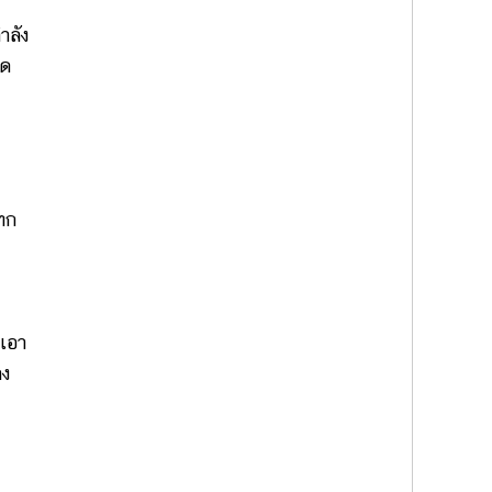
ำลัง
พด
ทก
เอา
ลง