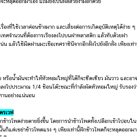
ีก็จะหลุดออกมาเอง แถมยังเป็นผลสวยงามอีกด้วย
ที่ใช้เวลาค่อนข้างมาก และเสี่ยงต่อการเกิดอุบัติเหตุได้ง่าย ๆ
ือเทศจำนวนที่ต้องการเรียงลงไปบนฝาพลาสติก แล้วทับด้วยฝา
แล้วใช้มีดฝานมะเขือเทศราชินีจากอีกฝั่งไปยังอีกฝั่ง เพียงเท่าน
ือน้ำมันจะทำให้หัวหอมใหญ่ที่ได้ก็จะซีดเซียว มันวาว และอาจ
ซดาลงไปประมาณ 1/4 ช้อนโต๊ะขณะที่กำลังผัดหัวหอมใหญ่ รับรองว่
ะทานอย่างแน่นอน
โครเวฟ
วโพดง่ายดายยิ่งขึ้น โดยการนำข้าวโพดทั้งเปลือกเข้าไปอบใน
้นก็แค่เขย่าข้าวโพดแรง ๆ เพียงเท่านี้ฝักข้าวโพดก็จะหลุดออกม