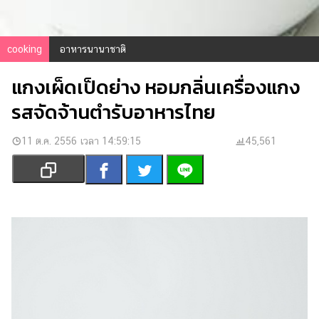
เงิน
การ
ศึกษา
cooking
อาหารนานาชาติ
บันเทิง
แกงเผ็ดเป็ดย่าง หอมกลิ่นเครื่องแกง
รสจัดจ้านตำรับอาหารไทย
รูปภาพ
ดู
11 ต.ค. 2556 เวลา 14:59:15
45,561
หนัง
Music
Station
ละคร
บันเทิง
เกาหลี
ไลฟ์