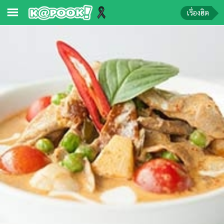
เรื่องฮิต
ข่าว-
ความ
รู้
ข่าว
ข่าว
บันเทิง
ตรวจ
หวย
ผล
บอล
สด
การ