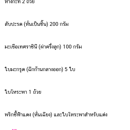
หางกะทิ 2 ถ้วย
ออนไลน์
ติดต่อ
โฆษณา
สับปะรด (หั่นเป็นชิ้น) 200 กรัม
แจ้ง
ปัญหา
มะเขือเทศราชินี (ผ่าครึ่งลูก) 100 กรัม
ร่วม
งาน
กับ
เรา
ใบมะกรูด (ฉีกก้านกลางออก) 5 ใบ
ใบโหระพา 1 ถ้วย
พริกชี้ฟ้าแดง (หั่นเฉียง) และใบโหระพาสำหรับแต่ง