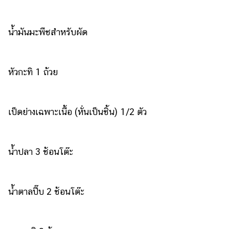
แต่งงาน
แม่
น้ำมันมะพืชสำหรับผัด
และ
เด็ก
สัตว์
หัวกะทิ 1 ถ้วย
เลี้ยง
Infographic
เป็ดย่างเฉพาะเนื้อ (หั่นเป็นชิ้น) 1/2 ตัว
บริการ
แอปฯ
น้ำปลา 3 ช้อนโต๊ะ
กระปุก
คอร์ส
ออนไลน์
น้ำตาลปี๊บ 2 ช้อนโต๊ะ
เรียน
เลข