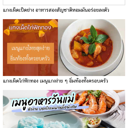
แกงเผ็ดเป็ดย่าง อาหารสองสัญชาติหอมมันอร่อยลงตัว
แกงเผ็ดไก่ฟักทอง เมนูแกงง่าย ๆ อิ่มท้องทั้งครอบครัว