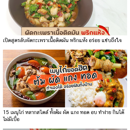
เปิดสูตรลับผัดกะเพราเนื้อติดมัน พริกแห้ง อร่อย แซ่บถึงใจ
15 เมนูไก่ หลากสไตล์ ทั้งต้ม ผัด แกง ทอด อบ ทำง่าย กินได้
ไม่มีเบื่อ