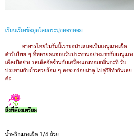
รถยนต์
บ้าน
และ
เรียบเรียงข้อมูลโดยกระปุกดอทคอม
การ
ตกแต่ง
อาหารไทยในวันนี้เราขอนำเสนอเป็นเมนูแกงเผ็ด
มือ
ตำรับไทย ๆ ที่หลายคนชอบรับประทานอย่างมากกับเมนูแกง
ถือ
เผ็ดเป็ดย่าง รสเด็ดจัดจ้านกับเครื่องแกงหอมกลิ่นกะทิ รับ
ประทานกับข้าวสวยร้อน ๆ คงจะอร่อยน่าดู ไปดูวิธีทำกันเลย
ราคา
ทอง
ค่ะ
ราคา
น้ำมัน
สิ่งที่ต้องเตรียม
วา
ไร
ตี้
น้ำพริกแกงเผ็ด 1/4 ถ้วย