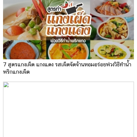
7 สูตรแกงเผ็ด แกงแดง รสเผ็ดจัดจ้านหอมอร่อยพ่วงวิธีทำน้ำ
พริกแกงเผ็ด