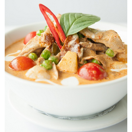
ไตล์
ดูด
วง
ผู้
หญิง
ผู้ชาย
สุขภาพ
ท่อง
เที่ยว
สูตร
อาหาร
ง่ายๆ
ช้อป
ปิ้ง