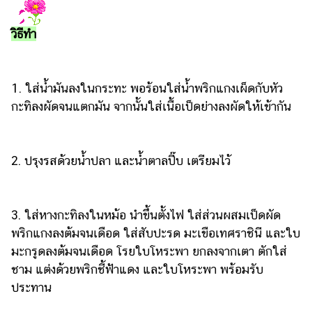
วิธีทำ
1. ใส่น้ำมันลงในกระทะ พอร้อนใส่น้ำพริกแกงเผ็ดกับหัว
กะทิลงผัดจนแตกมัน จากนั้นใส่เนื้อเป็ดย่างลงผัดให้เข้ากัน
2. ปรุงรสด้วยน้ำปลา และน้ำตาลปี๊บ เตรียมไว้
3. ใส่หางกะทิลงในหม้อ นำขึ้นตั้งไฟ ใส่ส่วนผสมเป็ดผัด
พริกแกงลงต้มจนเดือด ใส่สับปะรด มะเขือเทศราชินี และใบ
มะกรูดลงต้มจนเดือด โรยใบโหระพา ยกลงจากเตา ตักใส่
ชาม แต่งด้วยพริกชี้ฟ้าแดง และใบโหระพา พร้อมรับ
ประทาน