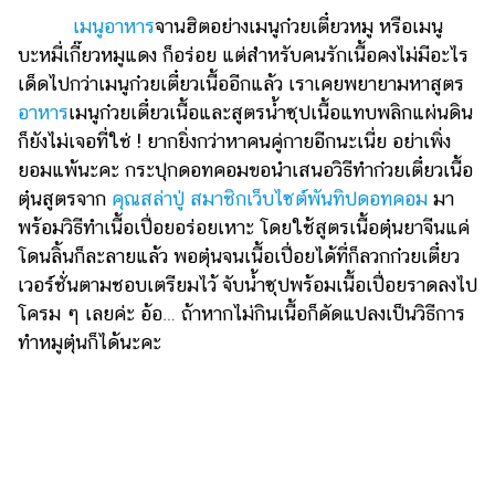
ไตล์
เมนูอาหาร
จานฮิตอย่างเมนูก๋วยเตี๋ยวหมู หรือเมนู
บะหมี่เกี๊ยวหมูแดง ก็อร่อย แต่สำหรับคนรักเนื้อคงไม่มีอะไร
ดูด
เด็ดไปกว่าเมนูก๋วยเตี๋ยวเนื้ออีกแล้ว เราเคยพยายามหาสูตร
วง
อาหาร
เมนูก๋วยเตี๋ยวเนื้อและสูตรน้ำซุปเนื้อแทบพลิกแผ่นดิน
ผู้
ก็ยังไม่เจอที่ใช่ ! ยากยิ่งกว่าหาคนคู่กายอีกนะเนี่ย อย่าเพิ่ง
หญิง
ยอมแพ้นะคะ กระปุกดอทคอมขอนำเสนอวิธีทำก๋วยเตี๋ยวเนื้อ
ผู้ชาย
ตุ๋นสูตรจาก
คุณสล่าปู่ สมาชิกเว็บไซต์พันทิปดอทคอม
มา
พร้อมวิธีทําเนื้อเปื่อยอร่อยเหาะ โดยใช้สูตรเนื้อตุ๋นยาจีนแค่
สุขภาพ
โดนลิ้นก็ละลายแล้ว พอตุ๋นจนเนื้อเปื่อยได้ที่ก็ลวกก๋วยเตี๋ยว
ท่อง
เวอร์ชั่นตามชอบเตรียมไว้ จับน้ำซุปพร้อมเนื้อเปื่อยราดลงไป
เที่ยว
โครม ๆ เลยค่ะ อ้อ… ถ้าหากไม่กินเนื้อก็ดัดแปลงเป็นวิธีการ
ทําหมูตุ๋นก็ได้นะคะ
สูตร
อาหาร
ง่ายๆ
ช้อป
ปิ้ง