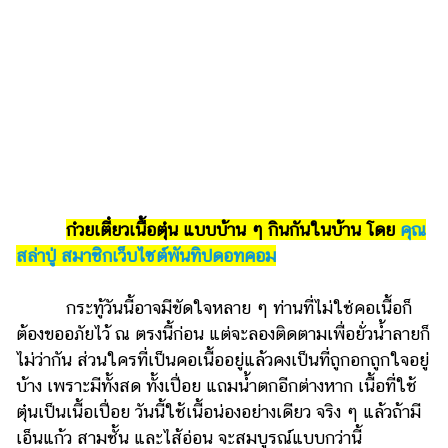
รถยนต์
บ้าน
และ
การ
ตกแต่ง
มือ
ถือ
ก๋วยเตี๋ยวเนื้อตุ๋น แบบบ้าน ๆ กินกันในบ้าน โดย
คุณ
ราคา
ทอง
สล่าปู่ สมาชิกเว็บไซต์พันทิปดอทคอม
ราคา
กระทู้วันนี้อาจมีขัดใจหลาย ๆ ท่านที่ไม่ใช่คอเนื้อก็
น้ำมัน
ต้องขออภัยไว้ ณ ตรงนี้ก่อน แต่จะลองติดตามเพื่อยั่วน้ำลายก็
วา
ไม่ว่ากัน ส่วนใครที่เป็นคอเนื้ออยู่แล้วคงเป็นที่ถูกอกถูกใจอยู่
ไร
บ้าง เพราะมีทั้งสด ทั้งเปื่อย แถมน้ำตกอีกต่างหาก เนื้อที่ใช้
ตุ๋นเป็นเนื้อเปื่อย วันนี้ใช้เนื้อน่องอย่างเดียว จริง ๆ แล้วถ้ามี
ตี้
เอ็นแก้ว สามชั้น และไส้อ่อน จะสมบูรณ์แบบกว่านี้