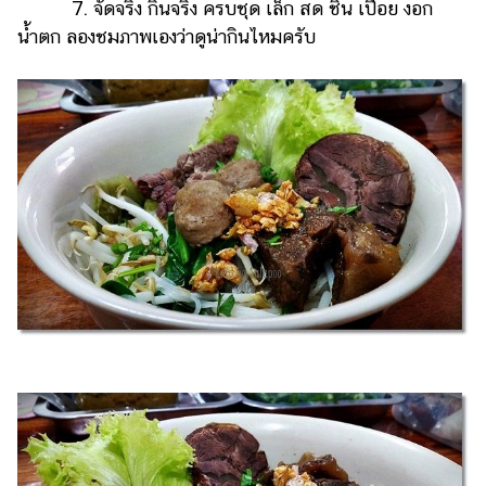
7. จัดจริง กินจริง ครบชุด เล็ก สด ชิ้น เปื่อย งอก
น้ำตก ลองชมภาพเองว่าดูน่ากินไหมครับ