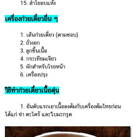
ออนไลน์
15. ลำไยอบแห้ง
ติดต่อ
เครื่องก๋วยเตี๋ยวอื่น ๆ
โฆษณา
แจ้ง
1.
เส้นก๋วยเตี๋ยว (ตามชอบ)
ปัญหา
2.
ถั่วงอก
ร่วม
3.
ลูกชิ้นเนื้อ
งาน
4.
กระเทียมเจียว
กับ
5.
ผักสำหรับโรยหน้า
เรา
6.
เครื่องปรุง
วิธีทำก๋วยเตี๋ยวเนื้อตุ๋น
1. อันดับแรกเอาเนื้อลงต้มกับเครื่องต้มไทยก่อน
ได้แก่ ข่า ตะไคร้ และใบมะกรูด