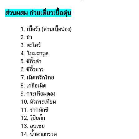
แต่งงาน
ส่วนผสม ก๋วยเตี๋ยวเนื้อตุ๋น
แม่
และ
1. เนื้อวัว (ส่วนเนื้อน่อง)
เด็ก
2. ข่า
สัตว์
3. ตะไคร้
เลี้ยง
4. ใบมะกรูด
Infographic
5. ซีอิ๊วดำ
6. ซีอิ๊วขาว
บริการ
7. เม็ดพริกไทย
8. เกลือเม็ด
แอปฯ
9. กระเทียมดอง
กระปุก
10. หัวกระเทียม
คอร์ส
11. รากผักชี
ออนไลน์
12. โป๊ยกั๊ก
13. อบเชย
เรียน
14. น้ำตาลกรวด
เลข