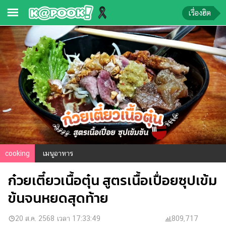
เรื่องฮิต
ข่าว-
ความ
รู้
ข่าว
ข่าว
บันเทิง
ตรวจ
cooking
เมนูอาหาร
หวย
ก๋วยเตี๋ยวเนื้อตุ๋น สูตรเนื้อเปื่อยซุปเข้ม
ผล
บอล
ข้นจนหยดสุดท้าย
สด
การ
20 ส.ค. 2568 เวลา 17:33:49
809,717