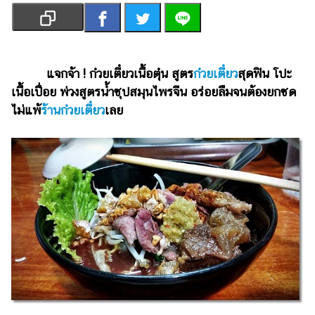
เงิน
การ
ศึกษา
แจกจ้า ! ก๋วยเตี๋ยวเนื้อตุ๋น สูตร
ก๋วยเตี๋ยว
สุดฟิน โปะ
บันเทิง
เนื้อเปื่อย พ่วงสูตรน้ำซุปสมุนไพรจีน อร่อยลืมจนต้องยกซด
ไม่แพ้
ร้านก๋วยเตี๋ยว
เลย
รูปภาพ
ดู
หนัง
Music
Station
ละคร
บันเทิง
เกาหลี
ไลฟ์