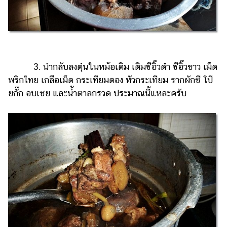
3. นำกลับลงตุ๋นในหม้อเดิม เติมซีอิ๊วดำ ซีอิ๊วขาว เม็ด
พริกไทย เกลือเม็ด กระเทียมดอง หัวกระเทียม รากผักชี โป๊
ยกั๊ก อบเชย และน้ำตาลกรวด ประมาณนี้แหละครับ