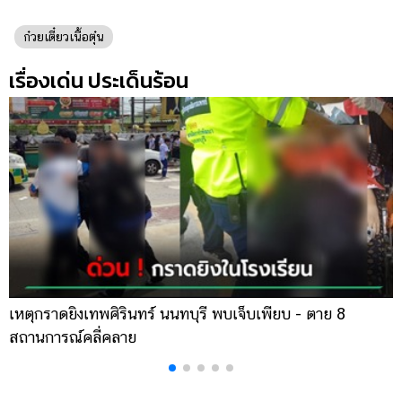
ก๋วยเตี๋ยวเนื้อตุ๋น
เรื่องเด่น ประเด็นร้อน
เหตุกราดยิงเทพศิรินทร์ นนทบุรี พบเจ็บเพียบ - ตาย 8
ส
สถานการณ์คลี่คลาย
ล