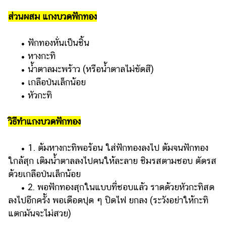
ออนไลน์
ส่วนผสม แกงบวดฟักทอง
ติดต่อ
โฆษณา
• ฟักทองหั่นเป็นชิ้น
แจ้ง
• หางกะทิ
ปัญหา
• น้ำตาลมะพร้าว (หรือน้ำตาลไม่ขัดสี)
• เกลือป่นเล็กน้อย
ร่วม
งาน
• หัวกะทิ
กับ
เรา
วิธีทำแกงบวดฟักทอง
• 1. ต้มหางกะทิพอร้อน ใส่ฟักทองลงไป ต้มจนฟักทอง
ใกล้สุก เติมน้ำตาลลงไปคนให้ละลาย ชิมรสตามชอบ ตัดรส
ด้วยเกลือป่นเล็กน้อย
• 2. พอฟักทองสุกในแบบที่ชอบแล้ว ราดด้วยหัวกะทิสด
ลงไปอีกครั้ง พอเดือดปุด ๆ ปิดไฟ ยกลง (ระวังอย่าให้กะทิ
แตกมันจะไม่สวย)