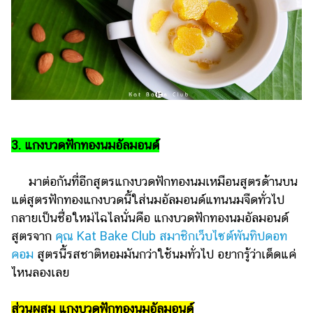
3. แกงบวดฟักทองนมอัลมอนด์
มาต่อกันที่อีกสูตรแกงบวดฟักทองนมเหมือนสูตรด้านบน
แต่สูตรฟักทองแกงบวดนี้ใส่นมอัลมอนด์แทนนมจืดทั่วไป
กลายเป็นชื่อใหม่ไฉไลนั่นคือ แกงบวดฟักทองนมอัลมอนด์
สูตรจาก
คุณ Kat Bake Club สมาชิกเว็บไซต์พันทิปดอท
คอม
สูตรนี้รสชาติหอมมันกว่าใช้นมทั่วไป อยากรู้ว่าเด็ดแค่
ไหนลองเลย
ส่วนผสม แกงบวดฟักทองนมอัลมอนด์