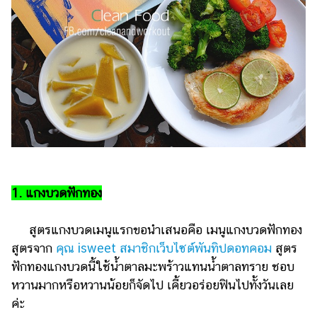
แต่งงาน
แม่
และ
เด็ก
สัตว์
เลี้ยง
Infographic
บริการ
1. แกงบวดฟักทอง
แอปฯ
กระปุก
สูตรแกงบวดเมนูแรกขอนำเสนอคือ เมนูแกงบวดฟักทอง
คอร์ส
สูตรจาก
คุณ isweet สมาชิกเว็บไซต์พันทิปดอทคอม
สูตร
ออนไลน์
ฟักทองแกงบวดนี้ใช้น้ำตาลมะพร้าวแทนน้ำตาลทราย ชอบ
หวานมากหรือหวานน้อยก็จัดไป เคี้ยวอร่อยฟินไปทั้งวันเลย
เรียน
ค่ะ
เลข