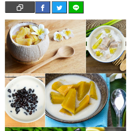
เงิน
การ
ศึกษา
บันเทิง
รูปภาพ
ดู
หนัง
Music
Station
ละคร
บันเทิง
เกาหลี
ไลฟ์