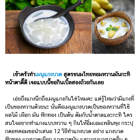
ไตล์
ดูด
วง
ผู้
หญิง
ผู้ชาย
สุขภาพ
เข้าครัวทำ
เมนูแกงบวด
สูตรขนมไทยหอมหวานมันกะทิ
ท่อง
หน้าตาดี๊ดี เจอแบบนี้ขอกินเบิ้ลสองถ้วยกันเลย
เที่ยว
สูตร
เอ่ยถึงแกงนึกถึงเมนูแกงกันใช่ไหมคะ แต่รู้ไหมว่ามีแกงที่
อาหาร
เป็นของหวานด้วยนะ นั่นคือเมนูแกงบวดเป็นของหวานที่ใช้
ง่ายๆ
ผลไม้ เผือก มัน ฟักทอง เป็นต้น ต้มกับน้ำตาลและกะทิ ใคร
สนใจอยากทำแกงแบบหวาน ๆ กินให้อิ่มเอมเพลินพุง กระปุ
ช้อป
กดอทคอมขอนำเสนอ 12 วิธีทำแกงบวด อย่าง แกงบวด
ปิ้ง
ฟักทอง แกงบวดเผือก แกงบวดมัน และเมนูแกงบวดอื่น ๆ