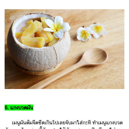
6. แกงบวดมัน
เมนูมันต้มจืดชืดเกินไปเลยจับมาใส่กะทิ ทำเมนูแกงบวด