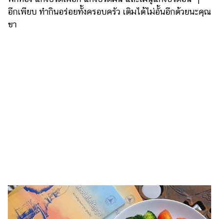
อีกเพียบ ทำกินอร่อยทั้งครอบครัว เติมได้ไม่อั้นอีกด้วยนะคุณ
รถยนต์
ขา
บ้าน
และ
การ
ตกแต่ง
มือ
ถือ
ราคา
ทอง
ราคา
น้ำมัน
วา
ไร
ตี้