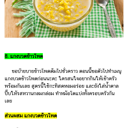
8. แกงบวดข้าวโพด
ขอบ๊ายบายข้าวโพดต้มไปชั่วคราว ตอนนี้ขอตัวไปทำเมนู
แกงบวดข้าวโพดก่อนนะคะ ใครสนใจอยากกินให้เข้าครัว
พร้อมกันเลย สูตรนี้ใช้กะทิสดหอมอร่อย และยังใส่น้ำตาล
ปี๊บให้รสหวานกลมกล่อม ทำหม้อโตแบ่งทั้งครอบครัวกัน
เลย
ส่วนผสม แกงบวดข้าวโพด