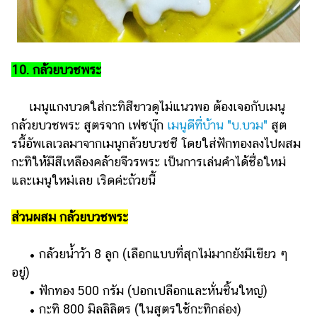
10. กล้วยบวชพระ
เมนูแกงบวดใส่กะทิสีขาวดูไม่แนวพอ ต้องเจอกับเมนู
กล้วยบวชพระ สูตรจาก เฟซบุ๊ก
เมนูดีที่บ้าน "บ.บวม"
สูต
รนี้อัพเลเวลมาจากเมนูกล้วยบวชชี โดยใส่ฟักทองลงไปผสม
กะทิให้มีสีเหลืองคล้ายจีวรพระ เป็นการเล่นคำได้ชื่อใหม่
และเมนูใหม่เลย เริดค่ะถ้วยนี้
ส่วนผสม กล้วยบวชพระ
• กล้วยน้ำว้า 8 ลูก (เลือกแบบที่สุกไม่มากยังมีเขียว ๆ
อยู่)
• ฟักทอง 500 กรัม (ปอกเปลือกและหั่นชิ้นใหญ่)
• กะทิ 800 มิลลิลิตร (ในสูตรใช้กะทิกล่อง)