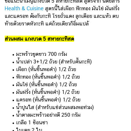
ขอแนะนำเมนูแกงบวด 5 สหายกะทิสด สูตรจาก นิตยสาร
Health & Cuisine
สูตรนี้ใส่เผือก ฟักทอง มันไข่ มันฝรั่ง
และแครอท ต้มกับกะทิ โรยถั่วแดง ลูกเดือย และแห้ว ตบ
ท้ายด้วยราดหัวกะทิ แค่ถ้วยเดียวก็อิ่มแปล้
ส่วนผสม แกงบวด 5 สหายกะทิสด
• มะพร้าวขูดขาว 700 กรัม
• น้ำเปล่า 3+1/2 ถ้วย (สำหรับคั้นกะทิ)
• เผือก (หั่นชิ้นพอคำ) 1/2 ถ้วย
• ฟักทอง (หั่นชิ้นพอคำ) 1/2 ถ้วย
• มันไข่ (หั่นชิ้นพอคำ) 1/2 ถ้วย
• มันฝรั่ง (หั่นชิ้นพอคำ) 1/2 ถ้วย
• แครอท (หั่นชิ้นพอคำ) 1/2 ถ้วย
• น้ำปูนใส (สำหรับแช่ส่วนผสมพอท่วม)
• น้ำตาลมะพร้าวอย่างดี 250 กรัม
• เกลือ 1 ช้อนชา
• ใบเตย 2 ใบ