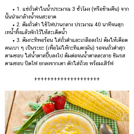
• 1. แช่ถั่วดำในน้ำประมาณ 3 ชั่วโมง (หรือข้ามคืน) จาก
นั้นนำมาล้างน้ำจนสะอาด
• 2. ต้มถั่วดำ ใช้ไฟปานกลาง ประมาณ 40 นาทีจนสุก
เทน้ำทิ้งแล้วพักไว้ให้สะเด็ดน้ำ
• 3. ต้มกะทิพอร้อน ใส่ถั่วดำและเกลือลงไป ต้มให้เดือด
คนเบา ๆ เป็นระยะ (เพื่อไม่ให้กะทิแตกมัน) รอจนถั่วดำสุก
ตามชอบ ใส่น้ำตาลปี๊บลงไป ต้มต่อจนน้ำตาลละลาย ชิมรส
ตามชอบ ปิดไฟ ยกลงจากเตา ตักใส่ถ้วย พร้อมเสิร์ฟ
++++++++++++++++++++