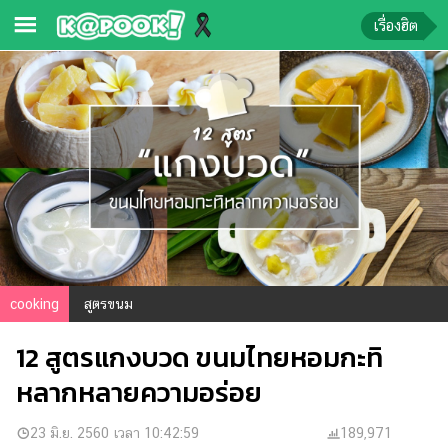
เรื่องฮิต
ข่าว-
ความ
รู้
ข่าว
ข่าว
บันเทิง
ตรวจ
cooking
สูตรขนม
หวย
12 สูตรแกงบวด ขนมไทยหอมกะทิ
ผล
บอล
หลากหลายความอร่อย
สด
การ
23 มิ.ย. 2560 เวลา 10:42:59
189,971