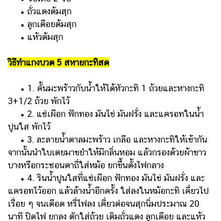
• ถั่วแดงต้มสุก
• ลูกเดือยต้มสุก
• แห้วต้มสุก
วิธีทำแกงบวด 5 สหายกะทิสด
• 1. คั้นมะพร้าวกับน้ำให้ได้หัวกะทิ 1 ถ้วยและหางกะทิ
3+1/2 ถ้วย พักไว้
• 2. แช่เผือก ฟักทอง มันไข่ มันฝรั่ง และแครอทในน้ำ
ปูนใส พักไว้
• 3. ละลายน้ำตาลมะพร้าว เกลือ และหางกะทิให้เข้ากัน
จากนั้นนำใบเตยมาขยำให้มีกลิ่นหอม แล้วกรองด้วยผ้าขาว
บางหรือกระชอนตาถี่ใส่หม้อ ยกขึ้นตั้งไฟกลาง
• 4. รินน้ำปูนใสที่แช่เผือก ฟักทอง มันไข่ มันฝรั่ง และ
แครอทไว้ออก แล้วล้างน้ำอีกครั้ง ใส่ลงในหม้อกะทิ เคี่ยวไป
เรื่อย ๆ จนเดือด หรี่ไฟลง เคี่ยวต่อจนสุกนิ่มประมาณ 20
นาที ปิดไฟ ยกลง ตักใส่ถ้วย เติมถั่วแดง ลูกเดือย และแห้ว