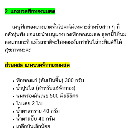
2. แกงบวดฟักทองนมสด
เมนูฟักทองแกงบวดทั่วไปคงไม่เหมาะสำหรับสาว ๆ ที่
กลัวหุ่นพัง ขอแนะนำเมนูแกงบวดฟักทองนมสด สูตรนี้ใช้นม
สดแทนกะทิ แม้รสชาติจะไม่หอมมันเท่ากับใส่กะทิแต่ก็ได้
สุขภาพนะคะ
ส่วนผสม แกงบวดฟักทองนมสด
• ฟักทองแก่ (หั่นเป็นชิ้น) 300 กรัม
• น้ำปูนใส (สำหรับแช่ฟักทอง)
• นมพร่องมันเนย 500 มิลลิลิตร
• ใบเตย 2 ใบ
• น้ำตาลทราย 40 กรัม
• น้ำตาลปี๊บ 40 กรัม
• เกลือป่นเล็กน้อย