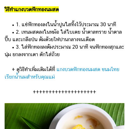
วิธีทำแกงบวดฟักทองนมสด
• 1. แช่ฟักทองลงในน้ำปูนใสทิ้งไว้ประมาณ 30 นาที
• 2. เทนมสดลงในหม้อ ใส่ใบเตย น้ำตาลทราย น้ำตาล
ปี๊บ และเกลือป่น ต้มด้วยไฟปานกลางจนเดือด
• 3. ใส่ฟักทองลงต้มประมาณ 20 นาที จนฟักทองสุกและ
นุ่ม ยกลงจากเตา ตักใส่ถ้วย
+ ดูวิธีทำเพิ่มเติมได้ที่
แกงบวดฟักทองนมสด ขนมไทย
เรียกน้ำนมสำหรับคุณแม่
++++++++++++++++++++