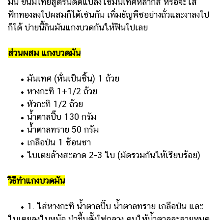
มัน ขนมไทยสูตรนี้ดัดแปลงใช้มันเทศหลากสี หรือจะใส่
ฟักทองลงไปผสมก็ได้เช่นกัน เพิ่มธัญพืชอย่างถั่วและงาลงไป
ก็ได้ บ่ายนี้กินมันแกงบวดกันให้ฟินไปเลย
ส่วนผสม แกงบวดมัน
• มันเทศ (หั่นเป็นชิ้น) 1 ถ้วย
• หางกะทิ 1+1/2 ถ้วย
• หัวกะทิ 1/2 ถ้วย
• น้ำตาลปี๊บ 130 กรัม
• น้ำตาลทราย 50 กรัม
• เกลือป่น 1 ช้อนชา
• ใบเตยล้างสะอาด 2-3 ใบ (มัดรวมกันให้เรียบร้อย)
วิธีทำแกงบวดมัน
• 1. ใส่หางกะทิ น้ำตาลปี๊บ น้ำตาลทราย เกลือป่น และ
ใบเตยลงในหม้อ นำขึ้นตั้งไฟกลาง คนให้น้ำตาลละลายหมด