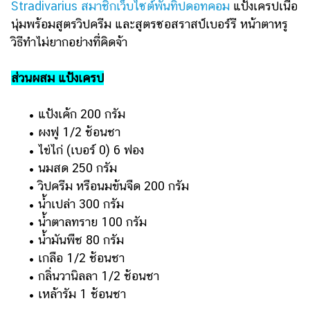
ออนไลน์
Stradivarius สมาชิกเว็บไซต์พันทิปดอทคอม
แป้งเครปเนื้อ
นุ่มพร้อมสูตรวิปครีม และสูตรซอสราสป์เบอร์รี หน้าตาหรู
ติดต่อ
วิธีทำไม่ยากอย่างที่คิดจ้า
โฆษณา
แจ้ง
ส่วนผสม แป้งเครป
ปัญหา
ร่วม
• แป้งเค้ก 200 กรัม
งาน
• ผงฟู 1/2 ช้อนชา
กับ
• ไข่ไก่ (เบอร์ 0) 6 ฟอง
เรา
• นมสด 250 กรัม
• วิปครีม หรือนมข้นจืด 200 กรัม
• น้ำเปล่า 300 กรัม
• น้ำตาลทราย 100 กรัม
• น้ำมันพืช 80 กรัม
• เกลือ 1/2 ช้อนชา
• กลิ่นวานิลลา 1/2 ช้อนชา
• เหล้ารัม 1 ช้อนชา