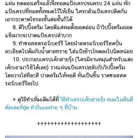
แผ่น ทดลองเสร็จแล้วจึงทอดแป้งเครปจนครบ 24 แผ่น พัก
แป้งเครปที่ทอดทั้งหมดไว้ให้เย็น ใครกลัวแป้งเครปติดกัน
เอากระดาษไขรองชั้นต่อชั้นก็ได้
8. ตีวิปปิ้งครีม โดยตีแค่พอตั้งยอดอ่อน ถ้าวิปปิ้งครีมยอด
แข็งมากจะปาดแป้งเครปลำบาก
9. ทำซอสสตรอว์เบอร์รี โดยนำสตรอว์เบอร์รีสดปั่น
ละเอียดไปต้มกับน้ำตาลทราย ใส่แป้งข้าวโพดลงไปนิดหน่อย
10. ประกอบเครปเค้กสายรุ้ง (ใครมีจานหมุนสำหรับแต่ง
เค้กเอามาใช้ได้เลย) วางแผ่นแป้งเครปสลับกับวิปปิ้งครีม
โดยวางไล่ทีละสี ปาดครีมให้พอดี หั่นเป็นชิ้น ราดซอสสต
รอว์เบอร์รีลงไป
+ ดูวิธีทำเพิ่มเติมได้ที่
วิธีทำเครปเค้กสายรุ้ง ขนมในฝันสี
คัลเลอร์ฟูล ทำกินเองง่าย ๆ ที่บ้าน
+++++++++++++++++++