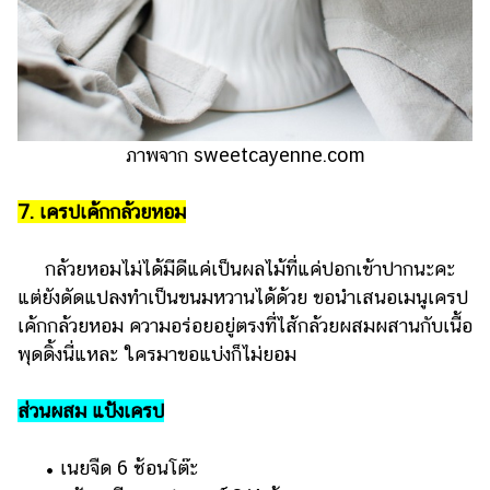
ภาพจาก sweetcayenne.com
7. เครปเค้กกล้วยหอม
กล้วยหอมไม่ได้มีดีแค่เป็นผลไม้ที่แค่ปอกเข้าปากนะคะ
แต่ยังดัดแปลงทำเป็นขนมหวานได้ด้วย ขอนำเสนอเมนูเครป
เค้กกล้วยหอม ความอร่อยอยู่ตรงที่ไส้กล้วยผสมผสานกับเนื้อ
พุดดิ้งนี่แหละ ใครมาขอแบ่งก็ไม่ยอม
ส่วนผสม แป้งเครป
• เนยจืด 6 ช้อนโต๊ะ