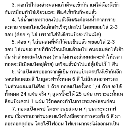
3. ตอกไข่ไก่ลงอ่างผสมแล้วตีพอเข้ากัน แต่ไม่ต้องตีเข้า
กันเหมือนทำไข่เจียวนะคะ ตีแค่เข้ากันก็พอแล้ว
4. ใส่น้ำตาลทรายลงไปแล้วตีผสมต่อจนน้ำตาลทราย
ละลาย ทยอยใส่แป้งเค้กสำเร็จรูปลงไป โดยทยอยใส่ 2-3
รอบ (ค่อย ๆ ใส่ เพราะใส่ทีเดียวแป้งจะเป็นเม็ด)
5. ค่อย ๆ ใส่นมสดที่พักไว้จนเย็นแล้ว ทยอยใส่ 2-3
รอบ ใส่เนยละลายที่พักไว้จนเย็นแล้วลงไป คนผสมต่อให้เข้า
กัน นำส่วนผสมไปกรอง (หากไม่กรองส่วนผสมจะทำให้เวลา
ทอดจะมีเม็ดแป้งอยู่ด้วย) เสร็จแล้วนำไปแช่ตู้เย็นไว้ 1 คืน
6. นำแป้งเครปออกจากตู้เย็น กวนแป้งเครปให้เข้ากันอีก
รอบก่อนผสมสี ในสูตรทำทั้งหมด 6 สี ใส่สีผสมอาหารลง
ในส่วนผสมแป้งสีละ 1 ถ้วย ทอดแป้งครั้งละ 1/4 ถ้วย จะได้
ทั้งหมด 24 แผ่น จริง ๆ สูตรนี้จะได้ 25 แผ่น เพราะฉะนั้นเห
ลือแป้งเครป 1 แผ่น ไว้ทดลองทำในกระทะเทฟลอนก่อน
7. ทอดแป้งเครป โดยทาเนยสดบาง ๆ บนกระทะเทฟ
ลอน เริ่มจากเอาส่วนผสมแป้งที่เหลือจากการตวงทั้ง 6 สี มา
ลองทอดดูก่อน โดยใช้ไฟอ่อน ไฟแรงมากจะไม่ออกมาเป็น