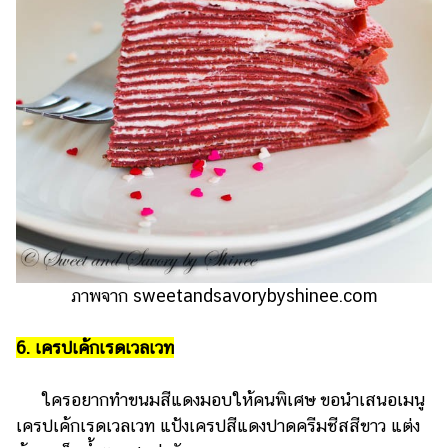
ภาพจาก sweetandsavorybyshinee.com
6. เครปเค้กเรดเวลเวท
ใครอยากทำขนมสีแดงมอบให้คนพิเศษ ขอนำเสนอเมนู
เครปเค้กเรดเวลเวท แป้งเครปสีแดงปาดครีมชีสสีขาว แต่ง