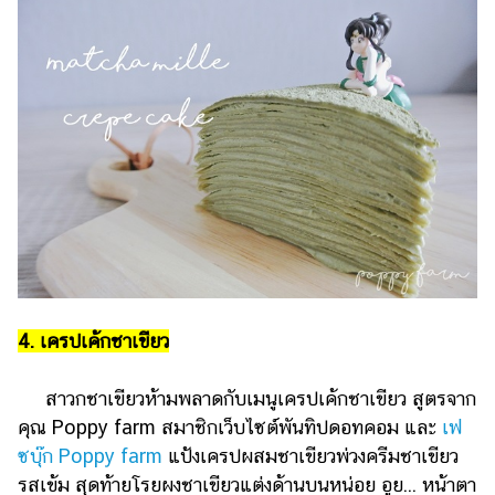
4. เครปเค้กชาเขียว
สาวกชาเขียวห้ามพลาดกับเมนูเครปเค้กชาเขียว สูตรจาก
คุณ Poppy farm สมาชิกเว็บไซต์พันทิปดอทคอม และ
เฟ
ซบุ๊ก Poppy farm
แป้งเครปผสมชาเขียวพ่วงครีมชาเขียว
รสเข้ม สุดท้ายโรยผงชาเขียวแต่งด้านบนหน่อย อูย... หน้าตา