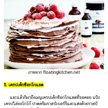
ภาพจาก floatingkitchen.net
5. เครปเค้กช็อกโกแลต
และแล้วก็มาถึงเมนูเครปเค้กช็อกโกแลตที่รอคอย แป้ง
เครปใส่ผงโกโก้ ปาดครีมราสป์เบอร์รีและแต่งด้วยราสป์