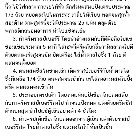
นิ้ว ใช้ไฟกลาง ทาเนยให้ทั่ว ตักส่วนผสมแป้งเครปประมาณ
1/3 ถ้วย หยอดลงไปในกระทะ เกลี่ยให้เรียบ ทอดจนสุกทั้ง
สองด้าน ตามสูตรนี้จะได้ประมาณ 25 แผ่น คลุมด้วย
พลาสติกถนอมอาหาร นำไปแช่จนเย็น
3. ทำครีมราสป์เบอร์รี โดยนำอ่างผสมกับที่ตีมือถือไปแช่
ช่องแข็งประมาณ 5 นาที ใส่เฮฟวี่ครีมกับกลิ่นวานิลลาลงไปตี
ด้วยความเร็วสูงจนข้น ปิดเครื่อง ใส่น้ำตาลไอซิ่ง 1 ถ้วย ตี
ผสมจนตั้งยอด
4. คนผสมชีสในชามเล็ก เติมราสป์เบอร์รีกับน้ำตาลไอ
ซิ่งที่เหลือ 1/4 ถ้วย คนผสมจนเข้ากัน เทใส่ลงอ่างผสมวิปปิ้ง
ครีม คนผสมจนเข้ากัน
5. ประกอบเครปเค้ก โดยวางแผ่นแป้งช็อกโกแลตสลับ
กับทาครีมราสป์เบอร์รีลงไป ทำจนแป้งหมด แต่งด้วยครีมชีส
ด้านบนสุด นำไปแช่ตู้เย็นอย่างต่ำ 4 ชั่วโมง
6. นำเครปเค้กช็อกโกแลตออกจากตู้เย็น แต่งด้วยราสป์
เบอร์รีสด โรยน้ำตาลไอซิ่ง และผงโกโก้ หั่นเป็นชิ้น