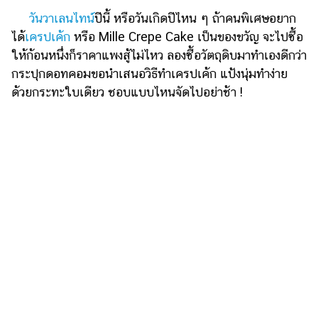
วันวาเลนไทน์
ปีนี้ หรือวันเกิดปีไหน ๆ ถ้าคนพิเศษอยาก
รถยนต์
ได้
เครปเค้ก
หรือ Mille Crepe Cake เป็นของขวัญ จะไปซื้อ
บ้าน
ให้ก้อนหนึ่งก็ราคาแพงสู้ไม่ไหว ลองซื้อวัตถุดิบมาทำเองดีกว่า
และ
กระปุกดอทคอมขอนำเสนอวิธีทำเครปเค้ก แป้งนุ่มทำง่าย
การ
ด้วยกระทะใบเดียว ชอบแบบไหนจัดไปอย่าช้า !
ตกแต่ง
มือ
ถือ
ราคา
ทอง
ราคา
น้ำมัน
วา
ไร
ตี้