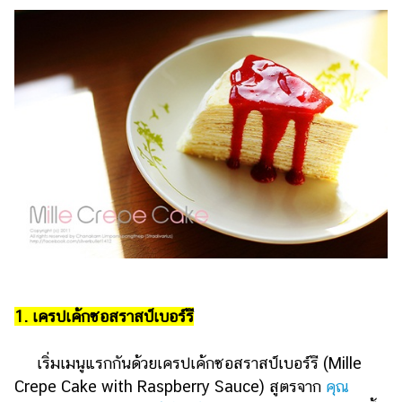
แต่งงาน
แม่
และ
เด็ก
สัตว์
เลี้ยง
Infographic
บริการ
แอปฯ
กระปุก
คอร์ส
1. เครปเค้กซอสราสป์เบอร์รี
ออนไลน์
เริ่มเมนูแรกกันด้วยเครปเค้กซอสราสป์เบอร์รี (Mille
เรียน
Crepe Cake with Raspberry Sauce) สูตรจาก
คุณ
เลข