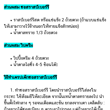
ส่วนผสม ซอสราสป์เบอร์รี
• ราสป์เบอร์รีสด หรือแช่แข็ง 2 ถ้วยตวง (ถ้าแบบแช่แข็ง
ให้เอามาวางไว้ข้างนอกให้หายแข็งสักหน่อย)
• น้ำตาลทราย 1/3 ถ้วยตวง
ส่วนผสม วิปครีม
• วิปปิ้งครีม 4 ถ้วยตวง
• น้ำตาลไอซิ่ง 4-5 ช้อนโต๊ะ
วิธีทำเครปเค้กซอสราสป์เบอร์รี
1. ทำซอสราสป์เบอร์รี โดยนำราสป์เบอร์รีใส่ลงใน
กระทะ ใช้ส้อมยีให้ละเอียด จากนั้นเทน้ำตาลทรายลงไป นำ
ขึ้นตั้งไฟกลาง ๆ รอจนเดือดและข้น ยกลงจากเตา เคล็ดลับ :
ถ้าอยากได้ซอสเนียน ๆ ควรเอาไปกรอง แต่ถ้าอยากได้เนื้อ