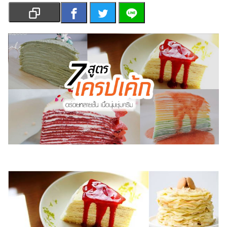
เงิน
การ
ศึกษา
บันเทิง
รูปภาพ
ดู
หนัง
Music
Station
ละคร
บันเทิง
เกาหลี
ไลฟ์