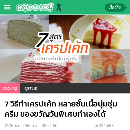
เรื่องฮิต
ข่าว-
ความ
รู้
ข่าว
ข่าว
บันเทิง
ตรวจ
cooking
สูตรขนม
หวย
7 วิธีทำเครปเค้ก หลายชั้นเนื้อนุ่มชุ่ม
ผล
บอล
ครีม ของขวัญวันพิเศษทำเองได้
สด
การ
25 ม.ค. 2560 เวลา 08:51:50
324,683