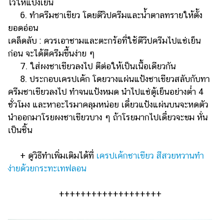
ไว้ให้แป้งเย็น
6. ทำครีมชาเขียว โดยตีวิปครีมและน้ำตาลทรายให้ตั้ง
ยอดอ่อน
เคล็ดลับ : ควรเอาชามและตะกร้อที่ใช้ตีวีปครีมไปแช่เย็น
ก่อน จะได้ตีครีมขึ้นง่าย ๆ
7. ใส่ผงชาเขียวลงไป ตีต่อให้เป็นเนื้อเดียวกัน
8. ประกอบเครปเค้ก โดยวางแผ่นแป้งชาเขียวสลับกับทา
ครีมชาเขียวลงไป ทำจนแป้งหมด นำไปแช่ตู้เย็นอย่างต่ำ 4
ชั่วโมง และหาอะไรมาคลุมหน่อย เดี๋ยวแป้งแผ่นบนจะหดตัว
นำออกมาโรยผงชาเขียวบาง ๆ ถ้าโรยมากไปเดี๋ยวจะขม หั่น
เป็นชิ้น
+ ดูวิธีทำเพิ่มเติมได้ที่
เครปเค้กชาเขียว สีสวยหวานทำ
ง่ายด้วยกระทะเทฟลอน
+++++++++++++++++++