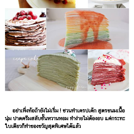
ไตล์
ดูด
วง
ผู้
หญิง
ผู้ชาย
สุขภาพ
ท่อง
เที่ยว
สูตร
อาหาร
ง่ายๆ
อย่าเพิ่งท้อถ้ายังไม่เริ่ม ! ชวนทำเครปเค้ก สูตรขนมเนื้อ
นุ่ม ปาดครีมสลับชั้นหวานหอม ทำง่ายไม่ต้องอบ แค่กระทะ
ช้อป
ใบเดียวก็ทำของขวัญสุดพิเศษได้แล้ว
ปิ้ง