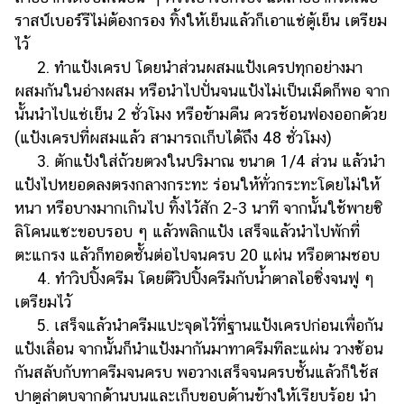
ราสป์เบอร์รีไม่ต้องกรอง ทิ้งให้เย็นแล้วก็เอาแช่ตู้เย็น เตรียม
ไว้
2. ทำแป้งเครป โดยนำส่วนผสมแป้งเครปทุกอย่างมา
ผสมกันในอ่างผสม หรือนำไปปั่นจนแป้งไม่เป็นเม็ดก็พอ จาก
นั้นนำไปแช่เย็น 2 ชั่วโมง หรือข้ามคืน ควรช้อนฟองออกด้วย
(แป้งเครปที่ผสมแล้ว สามารถเก็บได้ถึง 48 ชั่วโมง)
3. ตักแป้งใส่ถ้วยตวงในปริมาณ ขนาด 1/4 ส่วน แล้วนำ
แป้งไปหยอดลงตรงกลางกระทะ ร่อนให้ทั่วกระทะโดยไม่ให้
หนา หรือบางมากเกินไป ทิ้งไว้สัก 2-3 นาที จากนั้นใช้พายซิ
ลิโคนแซะขอบรอบ ๆ แล้วพลิกแป้ง เสร็จแล้วนำไปพักที่
ตะแกรง แล้วก็ทอดชั้นต่อไปจนครบ 20 แผ่น หรือตามชอบ
4. ทำวิปปิ้งครีม โดยตีวิปปิ้งครีมกับน้ำตาลไอซิ่งจนฟู ๆ
เตรียมไว้
5. เสร็จแล้วนำครีมแปะจุดไว้ที่ฐานแป้งเครปก่อนเพื่อกัน
แป้งเลื่อน จากนั้นก็นำแป้งมากันมาทาครีมทีละแผ่น วางซ้อน
กันสลับกับทาครีมจนครบ พอวางเสร็จจนครบชั้นแล้วก็ใช้ส
ปาตูล่าตบจากด้านบนและเก็บขอบด้านข้างให้เรียบร้อย นำ