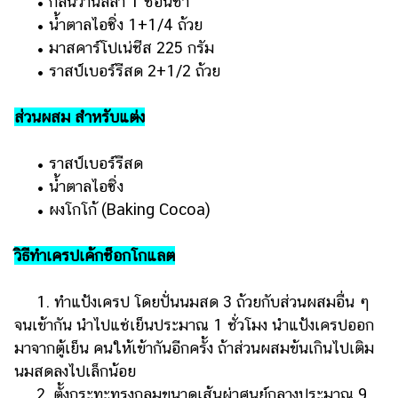
• กลิ่นวานิลลา 1 ช้อนชา
• น้ำตาลไอซิ่ง 1+1/4 ถ้วย
• มาสคาร์โปเน่ชีส 225 กรัม
• ราสป์เบอร์รีสด 2+1/2 ถ้วย
ส่วนผสม สำหรับแต่ง
• ราสป์เบอร์รีสด
• น้ำตาลไอซิ่ง
• ผงโกโก้ (Baking Cocoa)
วิธีทำเครปเค้กช็อกโกแลต
1. ทำแป้งเครป โดยปั่นนมสด 3 ถ้วยกับส่วนผสมอื่น ๆ
จนเข้ากัน นำไปแช่เย็นประมาณ 1 ชั่วโมง นำแป้งเครปออก
มาจากตู้เย็น คนให้เข้ากันอีกครั้ง ถ้าส่วนผสมข้นเกินไปเติม
นมสดลงไปเล็กน้อย
2. ตั้งกระทะทรงกลมขนาดเส้นผ่าศูนย์กลางประมาณ 9