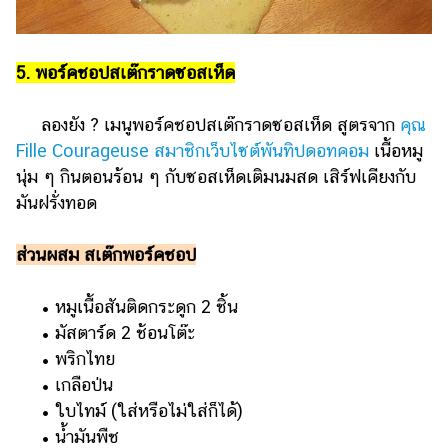
5. พอร์คชอปสเต๊กราดซอสเห็ด
ลองยัง ? เมนูพอร์คชอปสเต๊กราดซอสเห็ด สูตรจาก
คุณ
Fille Courageuse สมาชิกเว็บไซต์พันทิปดอทคอม
เนื้อหมู
นุ่ม ๆ กินตอนร้อน ๆ กับซอสเห็ดเติมนมสด เสิร์ฟเคียงกับ
มันฝรั่งทอด
ส่วนผสม สเต๊กพอร์คชอป
• หมูเนื้อสันติดกระดูก 2 ชิ้น
• มัสตาร์ด 2 ช้อนโต๊ะ
• พริกไทย
• เกลือป่น
• ใบไทม์ (ใส่หรือไม่ใส่ก็ได้)
• น้ำมันพืช