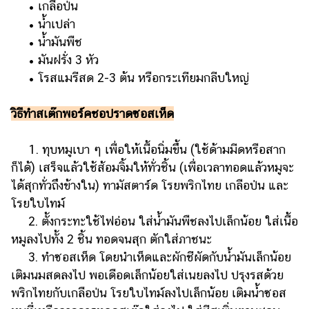
• เกลือป่น
• น้ำเปล่า
• น้ำมันพืช
• มันฝรั่ง 3 หัว
• โรสแมรีสด 2-3 ต้น หรือกระเทียมกลีบใหญ่
วิธีทำสเต๊กพอร์คชอปราดซอสเห็ด
1. ทุบหมูเบา ๆ เพื่อให้เนื้อนิ่มขึ้น (ใช้ด้ามมีดหรือสาก
ก็ได้) เสร็จแล้วใช้ส้อมจิ้มให้ทั่วชิ้น (เพื่อเวลาทอดแล้วหมูจะ
ได้สุกทั่วถึงข้างใน) ทามัสตาร์ด โรยพริกไทย เกลือป่น และ
โรยใบไทม์
2. ตั้งกระทะใช้ไฟอ่อน ใส่น้ำมันพืชลงไปเล็กน้อย ใส่เนื้อ
หมูลงไปทั้ง 2 ชิ้น ทอดจนสุก ตักใส่ภาชนะ
3. ทำซอสเห็ด โดยนำเห็ดและผักชีผัดกับน้ำมันเล็กน้อย
เติมนมสดลงไป พอเดือดเล็กน้อยใส่เนยลงไป ปรุงรสด้วย
พริกไทยกับเกลือป่น โรยใบไทม์ลงไปเล็กน้อย เติมน้ำซอส