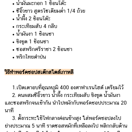
• น้ำมันมะกอก 1 ช้อนโต๊ะ
• ซีอิ๊วขาว สูตรโซเดียมต่ำ 1/4 ถ้วย
• น้ำผึ้ง 2 ช้อนโต๊ะ
• กระเทียมสับ 4 กลีบ
• น้ำมันงา 1 ช้อนชา
• ขิงขูด 1 ช้อนชา
• ซอสพริกศรีราชา 2 ช้อนชา
• พริกไทยดำป่น
วิธีทำพอร์คชอปสเต๊กสไตล์เกาหลี
1.เปิดเตาอบที่อุณหภูมิ 400 องศาฟาเรนไฮต์ เตรียมไว้
2. คนผสมซีอิ๊วขาว น้ำผึ้ง กระเทียมสับ ขิงขูด น้ำมันงา
และซอสพริกจนเข้ากัน นำไปหมักกับพอร์คชอปประมาณ 20
นาที
3. ตั้งกระทะใช้ไฟกลางค่อนข้างสูง ใส่พอร์คชอปลงไป
ย่างประมาณ 5 นาที ราดซอสหมักที่เหลือลงไป พลิกกลับด้าน