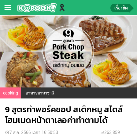
เรื่องฮิต
ข่าว-
ความ
รู้
ข่าว
ข่าว
บันเทิง
ตรวจ
cooking
อาหารนานาชาติ
หวย
9 สูตรทำพอร์คชอป สเต๊กหมู สไตล์
ผล
บอล
โฮมเมดหน้าตาเลอค่าทำตามได้
สด
การ
7 ส.ค. 2566 เวลา 16:50:53
263,859