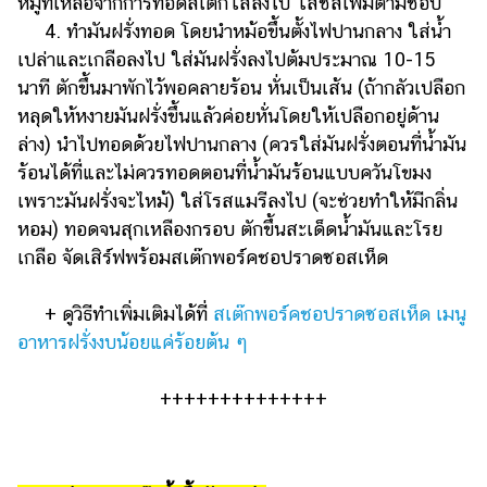
หมูที่เหลือจากการทอดสเต๊กใส่ลงไป ใส่ชีสเพิ่มตามชอบ
4. ทำมันฝรั่งทอด โดยนำหม้อขึ้นตั้งไฟปานกลาง ใส่น้ำ
เปล่าและเกลือลงไป ใส่มันฝรั่งลงไปต้มประมาณ 10-15
นาที ตักขึ้นมาพักไว้พอคลายร้อน หั่นเป็นเส้น (ถ้ากลัวเปลือก
หลุดให้หงายมันฝรั่งขึ้นแล้วค่อยหั่นโดยให้เปลือกอยู่ด้าน
ล่าง) นำไปทอดด้วยไฟปานกลาง (ควรใส่มันฝรั่งตอนที่น้ำมัน
ร้อนได้ที่และไม่ควรทอดตอนที่น้ำมันร้อนแบบควันโขมง
เพราะมันฝรั่งจะไหม้) ใส่โรสแมรีลงไป (จะช่วยทำให้มีกลิ่น
หอม) ทอดจนสุกเหลืองกรอบ ตักขึ้นสะเด็ดน้ำมันและโรย
เกลือ จัดเสิร์ฟพร้อมสเต๊กพอร์คชอปราดซอสเห็ด
+ ดูวิธีทำเพิ่มเติมได้ที่
สเต๊กพอร์คชอปราดซอสเห็ด เมนู
อาหารฝรั่งงบน้อยแค่ร้อยต้น ๆ
++++++++++++++