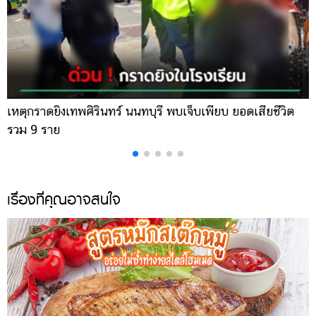
เหตุกราดยิงเทพศิรินทร์ นนทบุรี พบเจ็บเพียบ ยอดเสียชีวิต
พ
รวม 9 ราย
ค
เรื่องที่คุณอาจสนใจ