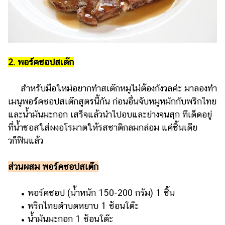
2. พอร์คชอปสเต๊ก
สำหรับมือใหม่อยากทำสเต๊กหมูไม่ต้องกังวลค่ะ มาลองทำ
เมนูพอร์คชอปสเต๊กสูตรนี้กัน ก่อนอื่นจับหมูหมักกับพริกไทย
และน้ำมันมะกอก เสร็จแล้วนำไปอบและย่างจนสุก ทีเด็ดอยู่
ที่น้ำซอสใส่ผงอโรมาตให้รสชาติกลมกล่อม แค่ชิ้นเดีย
วก็ฟินแล้ว
ส่วนผสม พอร์คชอปสเต๊ก
• พอร์คชอป (น้ำหนัก 150-200 กรัม) 1 ชิ้น
• พริกไทยดำบดหยาบ 1 ช้อนโต๊ะ
• น้ำมันมะกอก 1 ช้อนโต๊ะ