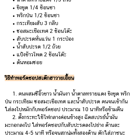
• ขิงขูด 1/4 ช้อนชา
• พริกป่น 1/2 ช้อนชา
• กระเทียมสับ 3 กลีบ
• ซอสมะเขือเทศ 2 ช้อนโต๊ะ
• สับปะรดหั่นแว่น 1 กระป๋อง
• น้ำสับปะรด 1/2 ถ้วย
• แป้งข้าวโพด 2 ช้อนโต๊ะ
• ต้นหอมซอย
วิธีทำพอร์คชอปสเต๊กฮาวายเอี้ยน
1. คนผสมซีอิ๊วขาว น้ำมันงา น้ำตาลทรายแดง ขิงขูด พริก
ป่น กระเทียม ซอสมะเขือเทศ และน้ำสับปะรด คนจนเข้ากัน
ใส่ลงไปหมักกับพอร์คชอป ประมาณ 10 นาทีหรือข้ามคืน
2. ตั้งกระทะใช้ไฟกลางค่อนข้างสูง ฉีดสเปรย์น้ำมัน
มะกอกลงไป ใส่พอร์คชอปกับสับปะรดลงไปย่าง ด้านละ
ประมาณ 4-5 นาที หรือจนสุกนุ่มทั้งสองด้าน ตักใส่ภาชนะ