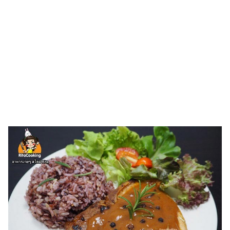
ไตล์
ดูด
วง
ผู้
หญิง
ผู้ชาย
สุขภาพ
ท่อง
เที่ยว
สูตร
อาหาร
ง่ายๆ
ช้อป
ปิ้ง