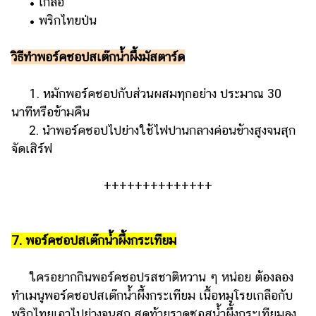
• เกลือ
• พริกไทยป่น
วิธีทำพอร์คชอปสเต๊กน้ำผึ้งมัสตาร์ด
1. หมักพอร์คชอปกับส่วนผสมทุกอย่าง ประมาณ 30
นาทีหรือข้ามคืน
2. นำพอร์คชอปไปย่างใช้ไฟปานกลางค่อนข้างสูงจนสุก
จัดเสิร์ฟ
++++++++++++++
7. พอร์คชอปสเต๊กน้ำผึ้งกระเทียม
ใครอยากกินพอร์คชอปรสชาติหวาน ๆ หน่อย ต้องลอง
ทำเมนูพอร์คชอปสเต๊กน้ำผึ้งกระเทียม เนื้อหมูโรยเกลือกับ
พริกไทยเอาไปย่างจนสุก สุดท้ายราดซอสน้ำผึ้งกระเทียมลง