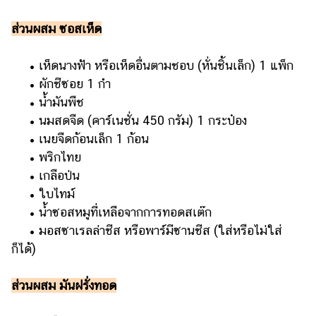
ส่วนผสม ซอสเห็ด
• เห็ดนางฟ้า หรือเห็ดอื่นตามชอบ (หั่นชิ้นเล็ก) 1 แพ็ก
• ผักชีซอย 1 กำ
• น้ำมันพืช
• นมสดจืด (คาร์เนชั่น 450 กรัม) 1 กระป๋อง
• เนยจืดก้อนเล็ก 1 ก้อน
• พริกไทย
• เกลือป่น
• ใบไทม์
• น้ำซอสหมูที่เหลือจากการทอดสเต๊ก
• มอสซาเรลล่าชีส หรือพาร์มีซานชีส (ใส่หรือไม่ใส่
ก็ได้)
ส่วนผสม มันฝรั่งทอด