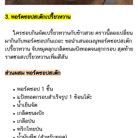
3. พอร์คชอปสเต๊กเปรี้ยวหวาน
ใครชอบกินผัดเปรี้ยวหวานกับข้าวสวย คราวนี้ลองเปลี่ยน
มากินกับพอร์คชอปกันเถอะ ขอนำเสนอเมนูพอร์คชอปสเต๊ก
เปรี้ยวหวาน จับหมูคลุกเกล็ดขนมปังทอดจนสุกกรอบ สุดท้าย
ราดซอสเปรี้ยวหวานเพิ่มสีสัน
ส่วนผสม พอร์คชอปสเต๊ก
• พอร์คชอป 1 ชิ้น
• แป้งทอดกรอบสำเร็จรูป 1 ช้อนโต๊ะ
• น้ำเย็นจัด
• เกล็ดขนมปัง
• เกลือป่น
• พริกไทยป่น
• น้ำมันพืช (สำหรับทอด)