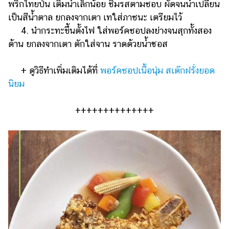
พริกไทยป่น เติมน้ำเล็กน้อย ชิมรสตามชอบ ผัดจนน้ำเปลี่ยน
เป็นสีน้ำตาล ยกลงจากเตา เทใส่ภาชนะ เตรียมไว้
4. นำกระทะขึ้นตั้งไฟ ใส่พอร์คชอปลงย่างจนสุกทั้งสอง
ด้าน ยกลงจากเตา ตักใส่จาน ราดด้วยน้ำซอส
+ ดูวิธีทำเพิ่มเติมได้ที่
พอร์คชอปเนื้อนุ่ม สเต๊กฝรั่งยอด
นิยม
++++++++++++++