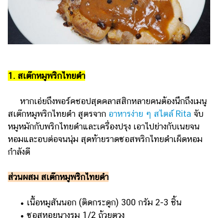
รถยนต์
บ้าน
และ
การ
ตกแต่ง
1. สเต๊กหมูพริกไทยดำ
มือ
ถือ
หากเอ่ยถึงพอร์คชอปสุดคลาสสิกหลายคนต้องนึกถึงเมนู
ราคา
สเต๊กหมูพริกไทยดำ สูตรจาก
อาหารง่าย ๆ สไตล์ Rita
จับ
ทอง
หมูหมักกับพริกไทยดำและเครื่องปรุง เอาไปย่างกับเนยจน
หอมและอบต่อจนนุ่ม สุดท้ายราดซอสพริกไทยดำเผ็ดหอม
ราคา
กำลังดี
น้ำมัน
วา
ส่วนผสม สเต๊กหมูพริกไทยดำ
ไร
ตี้
• เนื้อหมูสันนอก (ติดกระดูก) 300 กรัม 2-3 ชิ้น
• ซอสหอยนางรม 1/2 ถ้วยตวง