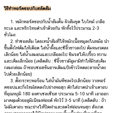
วิธีทำพอร์คชอปกับสลัดส้ม
1. หมักพอร์คชอปกับน้ำส้มคั้น ผิวส้มขูด ใบไทม์ เกลือ
ทะเล และพริกไทยดำเข้าด้วยกัน พักทิ้งไว้ประมาณ 2-3
ชั่วโมง
2. ทำซอสส้ม โดยเทน้ำส้มที่ใช้หมักเนื้อหมูลงในหม้อ นำ
ขึ้นตั้งไฟต้มให้เดือด ใส่น้ำผึ้งและซีอิ๊วขาวลงไป ต้มจนงวดลง
เล็กน้อย ใส่น้ำเลมอนและเกลือลงไป ชิมรสให้เปรี้ยว หวาน
และเค็มเล็กน้อย (เคล็ดลับ : ซีอิ๊วขาวมีอูมามิทำให้มีรสเค็ม
กลมกล่อม ถ้าชอบซอสข้นอาจเติมแป้งข้าวโพดละลายน้ำลง
ไปด้วยเล็กน้อย)
3. ตั้งกระทะพอร้อน ใส่น้ำมันพืชลงไปเล็กน้อย วางพอร์
คชอปและกิ่งไทม์สดลงไปย่างพอสุก ตักใส่ถาดนำเข้าเตาอบ
ที่อุณหภูมิ 180 องศาเซลเซียส ประมาณ 5-10 นาที เอาออก
มาคลุมด้วยอลูมิเนียมฟอยด์ พักไว้ 3-5 นาที (เคล็ดลับ : ถ้า
ไม่มีเตาอบ ขณะย่างให้ปิดฝาและลดไฟอ่อนจนสุก สังเกต