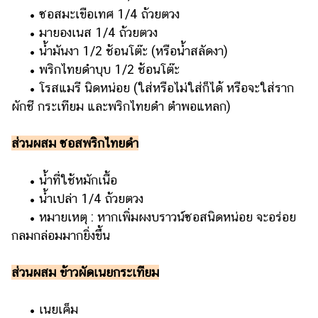
แต่งงาน
• ซอสมะเขือเทศ 1/4 ถ้วยตวง
• มายองเนส 1/4 ถ้วยตวง
แม่
• น้ำมันงา 1/2 ช้อนโต๊ะ (หรือน้ำสลัดงา)
และ
เด็ก
• พริกไทยดำบุบ 1/2 ช้อนโต๊ะ
• โรสแมรี นิดหน่อย (ใส่หรือไม่ใส่ก็ได้ หรือจะใส่ราก
สัตว์
ผักชี กระเทียม และพริกไทยดำ ตำพอแหลก)
เลี้ยง
Infographic
ส่วนผสม ซอสพริกไทยดำ
บริการ
• น้ำที่ใช้หมักเนื้อ
• น้ำเปล่า 1/4 ถ้วยตวง
แอปฯ
• หมายเหตุ : หากเพิ่มผงบราวน์ซอสนิดหน่อย จะอร่อย
กระปุก
กลมกล่อมมากยิ่งขึ้น
คอร์ส
ออนไลน์
ส่วนผสม ข้าวผัดเนยกระเทียม
เรียน
เลข
• เนยเค็ม