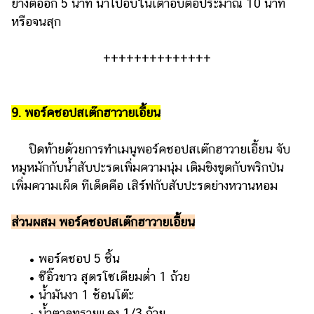
ย่างต่ออีก 5 นาที นำไปอบในเตาอบต่อประมาณ 10 นาที
หรือจนสุก
++++++++++++++
9. พอร์คชอปสเต๊กฮาวายเอี้ยน
ปิดท้ายด้วยการทำเมนูพอร์คชอปสเต๊กฮาวายเอี้ยน จับ
หมูหมักกับน้ำสับปะรดเพิ่มความนุ่ม เติมขิงขูดกับพริกป่น
เพิ่มความเผ็ด ทีเด็ดคือ เสิร์ฟกับสับปะรดย่างหวานหอม
ส่วนผสม พอร์คชอปสเต๊กฮาวายเอี้ยน
• พอร์คชอป 5 ชิ้น
• ซีอิ๊วขาว สูตรโซเดียมต่ำ 1 ถ้วย
• น้ำมันงา 1 ช้อนโต๊ะ
• น้ำตาลทรายแดง 1/3 ถ้วย