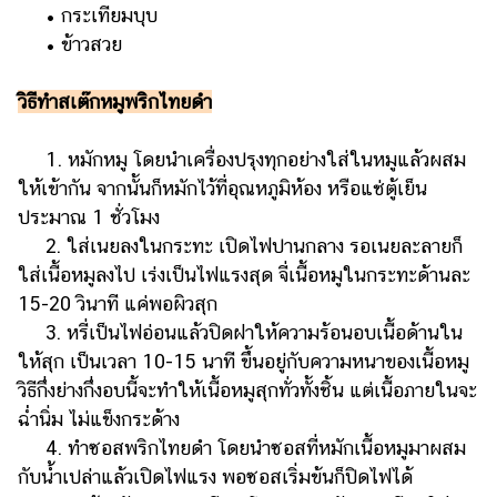
ออนไลน์
• กระเทียมบุบ
• ข้าวสวย
ติดต่อ
โฆษณา
วิธีทำสเต๊กหมูพริกไทยดำ
แจ้ง
ปัญหา
1. หมักหมู โดยนำเครื่องปรุงทุกอย่างใส่ในหมูแล้วผสม
ร่วม
ให้เข้ากัน จากนั้นก็หมักไว้ที่อุณหภูมิห้อง หรือแช่ตู้เย็น
งาน
ประมาณ 1 ชั่วโมง
กับ
2. ใส่เนยลงในกระทะ เปิดไฟปานกลาง รอเนยละลายก็
เรา
ใส่เนื้อหมูลงไป เร่งเป็นไฟแรงสุด จี่เนื้อหมูในกระทะด้านละ
15-20 วินาที แค่พอผิวสุก
3. หรี่เป็นไฟอ่อนแล้วปิดฝาให้ความร้อนอบเนื้อด้านใน
ให้สุก เป็นเวลา 10-15 นาที ขึ้นอยู่กับความหนาของเนื้อหมู
วิธีกึ่งย่างกึ่งอบนี้จะทำให้เนื้อหมูสุกทั่วทั้งชิ้น แต่เนื้อภายในจะ
ฉ่ำนิ่ม ไม่แข็งกระด้าง
4. ทำซอสพริกไทยดำ โดยนำซอสที่หมักเนื้อหมูมาผสม
กับน้ำเปล่าแล้วเปิดไฟแรง พอซอสเริ่มข้นก็ปิดไฟได้