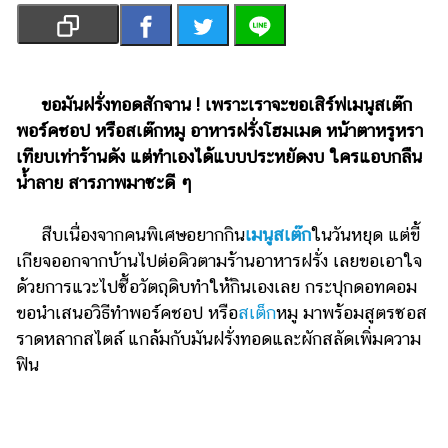
เงิน
การ
ศึกษา
ขอมันฝรั่งทอดสักจาน ! เพราะเราจะขอเสิร์ฟเมนูสเต๊ก
บันเทิง
พอร์คชอป หรือสเต๊กหมู อาหารฝรั่งโฮมเมด หน้าตาหรูหรา
เทียบเท่าร้านดัง แต่ทำเองได้แบบประหยัดงบ ใครแอบกลืน
รูปภาพ
น้ำลาย สารภาพมาซะดี ๆ
ดู
หนัง
สืบเนื่องจากคนพิเศษอยากกิน
เมนูสเต๊ก
ในวันหยุด แต่ขี้
Music
เกียจออกจากบ้านไปต่อคิวตามร้านอาหารฝรั่ง เลยขอเอาใจ
Station
ด้วยการแวะไปซื้อวัตถุดิบทำให้กินเองเลย กระปุกดอทคอม
ขอนำเสนอวิธีทำพอร์คชอป หรือ
สเต็ก
หมู มาพร้อมสูตรซอส
ละคร
ราดหลากสไตล์ แกล้มกับมันฝรั่งทอดและผักสลัดเพิ่มความ
บันเทิง
ฟิน
เกาหลี
ไลฟ์