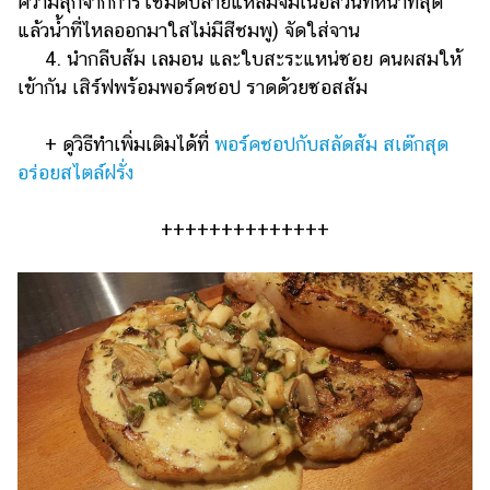
ความสุกจากการใช้มีดปลายแหลมจิ้มเนื้อส่วนที่หนาที่สุด
แล้วน้ำที่ไหลออกมาใสไม่มีสีชมพู) จัดใส่จาน
4. นำกลีบส้ม เลมอน และใบสะระแหน่ซอย คนผสมให้
เข้ากัน เสิร์ฟพร้อมพอร์คชอป ราดด้วยซอสส้ม
+ ดูวิธีทำเพิ่มเติมได้ที่
พอร์คชอปกับสลัดส้ม สเต๊กสุด
อร่อยสไตล์ฝรั่ง
++++++++++++++