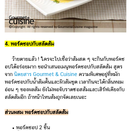
4. พอร์คชอปกับสลัดส้ม
ว้ายตายแล้ว ! ใครจะไปเชื่อว่าส้มสด ๆ จะกินกับพอร์คช
อปได้อร่อยมาก ขอนำเสนอเมนูพอร์คชอปกับสลัดส้ม สูตร
จาก
นิตยสาร Gourmet & Cuisine
ความพิเศษอยู่ที่หมัก
พอร์คชอปกับน้ำส้มคั้นและผิวส้มขูด เวลากินจะได้กลิ่นหอม
อ่อน ๆ ของผลส้ม ยังไม่พอจับราดซอสส้มและเสิร์ฟเคียงกับ
สลัดส้มอีก ถ้าหน้าไหนส้มถูกจัดเลยเนอะ
ส่วนผสม พอร์คชอปกับสลัดส้ม
• พอร์คชอป 2 ชิ้น