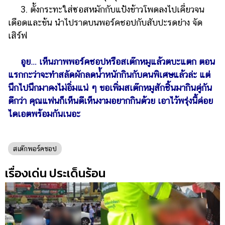
3. ตั้งกระทะใส่ซอสหมักกับแป้งข้าวโพดลงไปเคี่ยวจน
เดือดและข้น นำไปราดบนพอร์คชอปกับสับปะรดย่าง จัด
เสิร์ฟ
อูย… เห็นภาพพอร์คชอปหรือสเต๊กหมูแล้วตบะแตก ตอน
แรกกะว่าจะทำสลัดผักลดน้ำหนักกินกับคนพิเศษแล้วล่ะ แต่
นึกไปนึกมาคงไม่อิ่มแน่ ๆ ขอเพิ่มสเต๊กหมูสักชิ้นมากินคู่กัน
ดีกว่า คุณแฟนก็เห็นดีเห็นงามอยากกินด้วย เอาไว้พรุ่งนี้ค่อย
ไดเอตพร้อมกันเนอะ
สเต๊กพอร์คชอป
เรื่องเด่น ประเด็นร้อน