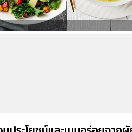
้อมประโยชน์และเมนูอร่อยจากผั