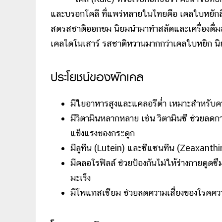
และบรอกโคลี ที่แพร่หลายในไทยคือ เคลใบหยักสีเข
สดรสชาติออกขม นิยมนำมาทำสลัดและเครื่องดื่มส
เคลไดโนเสาร์ รสชาติหวานมากกว่าเคลใบหยิก นิ
ประโยชน์ของผักเคล
มีใยอาหารสูงและแคลอรีต่ำ เหมาะสำหรับค
มีวิตามินหลากหลาย เช่น วิตามินซี ช่วยลด
แข็งแรงของกระดูก
มีลูทีน (Lutein) และซีแซนทีน (Zeaxanthi
มีคลอโรฟิลล์ ช่วยป้องกันไม่ให้ร่างกายดูด
มะเร็ง
มีโพแทสเซียม ช่วยลดความเสี่ยงของโรคคว