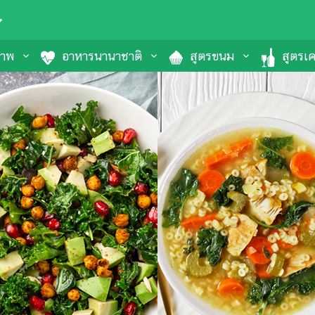
ภาพ
อาหารนานาชาติ
สูตรขนม
สูตรเคร