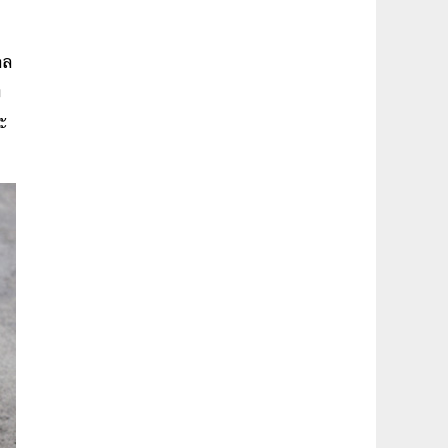
คล
ง
ะ