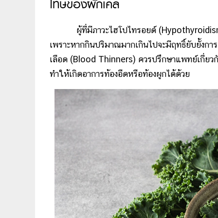
โทษของผักเคล
ผู้ที่มีภาวะไฮโปไทรอยด์ (Hypothyroid
เพราะหากกินปริมาณมากเกินไปจะมีฤทธิ์ยับยั้งการส
เลือด (Blood Thinners) ควรปรึกษาแพทย์เกี่ย
ทำให้เกิดอาการท้องอืดหรือท้องผูกได้ด้วย