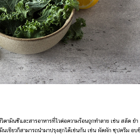
้วิตามินซีและสารอาหารที่ไวต่อความร้อนถูกทำลาย เช่น สลัด ยำ
ม็นเขียวก็สามารถนำมาปรุงสุกได้เช่นกัน เช่น ผัดผัก ซุปครีม อบช