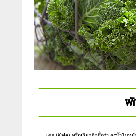
ผั
เคล (Kale) หรือเรียกอีกชื่อว่า คะน้าใบห