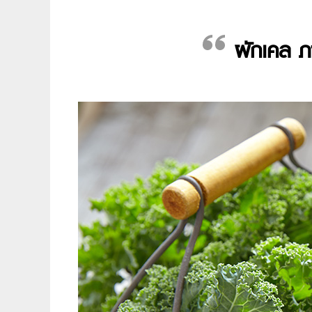
ผักเคล ภ