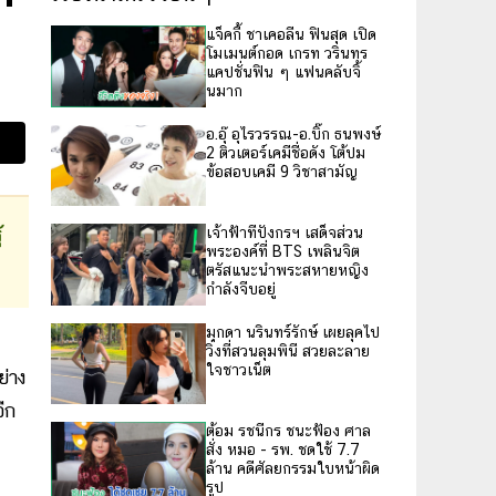
แจ็คกี้ ชาเคอลีน ฟินสุด เปิด
โมเมนต์กอด เกรท วรินทร
แคปชั่นฟิน ๆ แฟนคลับจิ้
นมาก
อ.อุ๊ อุไรวรรณ-อ.บิ๊ก ธนพงษ์
2 ติวเตอร์เคมีชื่อดัง โต้ปม
ข้อสอบเคมี 9 วิชาสามัญ
้
เจ้าฟ้าทีปังกรฯ เสด็จส่วน
พระองค์ที่ BTS เพลินจิต
ตรัสแนะนำพระสหายหญิง
กำลังจีบอยู่
มุกดา นรินทร์รักษ์ เผยลุคไป
วิ่งที่สวนลุมพินี สวยละลาย
ใจชาวเน็ต
ย่าง
ีก
ต้อม รชนีกร ชนะฟ้อง ศาล
สั่ง หมอ - รพ. ชดใช้ 7.7
ล้าน คดีศัลยกรรมใบหน้าผิด
รูป