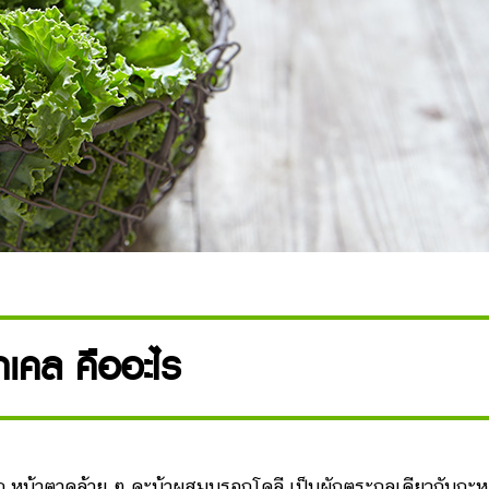
กเคล คืออะไร
ยัก หน้าตาคล้าย ๆ คะน้าผสมบรอกโคลี เป็นผักตระกูลเดียวกับกะห