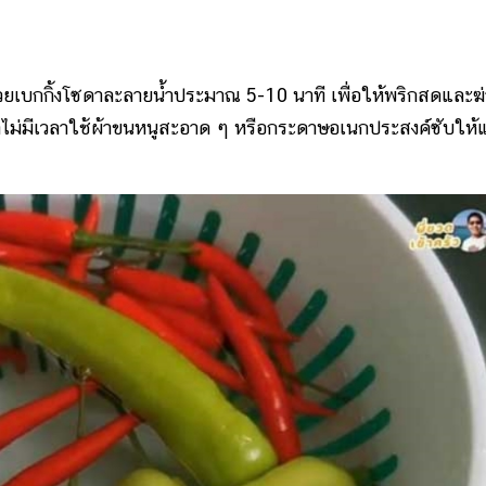
วยเบกกิ้งโซดา​ละลายน้ำประมาณ 5-10 นาที​ เพื่อให้พริกสดและฆ่
​ ถ้าไม่มีเวลาใช้ผ้าขนหนูสะอาด ๆ หรือกระดาษอเนกประสงค์ซับให้แ