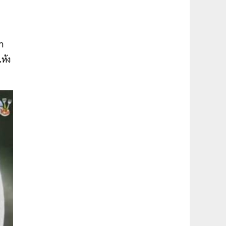
า
ห้ง