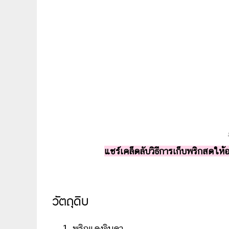
แชร์เคล็ดลับวิธีการเก็บพริกสดให้
วัตถุดิบ
พริกแดงจินดา