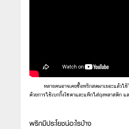
หลายคนอาจเคยซื้อพริกสดมาเยอะแล้วใช้ไม่ท
ด้วยการใช้เบกกิ้งโซดาและแพ็กใส่ถุงพลาสติก และน
พริกมีประโยชน์อะไรบ้าง