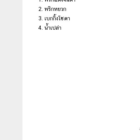
พริกหยวก
เบกกิ้งโซดา
น้ำเปล่า