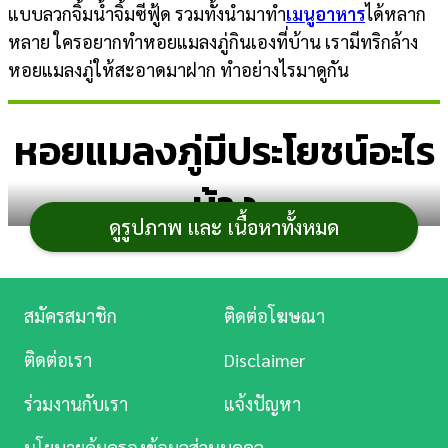
แบบลวกจิ้มน้ำจิ้มซีฟู้ด รวมทั้งนำมาทำ
เมนูอาหาร
ได้หลาก
การ
หลาย ใครอยากทำหอยแมลงภู่กินเองที่บ้าน เรามีทริกล้าง
เงิน
หอยแมลงภู่ให้สะอาดมาฝาก ทำอย่างไรมาดูกัน
การ
หอยแมลงภู่มีประโยชน์อะไร
ศึกษา
บันเทิง
บ้าง
ดูรูปภาพ และ เนื้อหาทั้งหมด
ดู
หนัง
Music
สมัครสมาชิก
ติดต่อโฆษณา
Station
ติดต่อเรา
Disclaimer
ละคร
ร่วมงานกับเรา
แจ้งปัญหา
บันเทิง
นโยบายคุ้มครองข้อมูลส่วนบุคคล