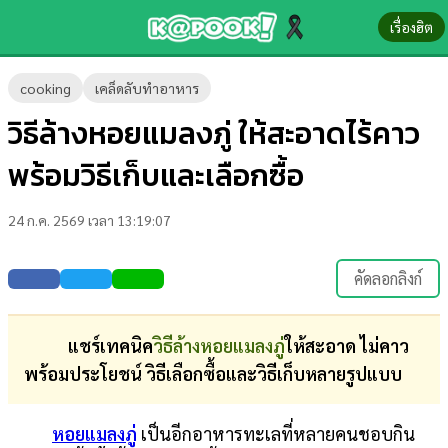
เรื่องฮิต
ข่าว-
cooking
เคล็ดลับทำอาหาร
ความ
วิธีล้างหอยแมลงภู่ ให้สะอาดไร้คาว
รู้
พร้อมวิธีเก็บและเลือกซื้อ
ข่าว
24 ก.ค. 2569 เวลา 13:19:07
ข่าว
บันเทิง
คัดลอกลิงก์
ตรวจ
หวย
แชร์เทคนิค
วิธีล้างหอยแมลงภู่
ให้สะอาด ไม่คาว
พร้อมประโยชน์ วิธีเลือกซื้อและวิธีเก็บหลายรูปแบบ
ผล
บอล
หอยแมลงภู่
เป็นอีกอาหารทะเลที่หลายคนชอบกิน
สด