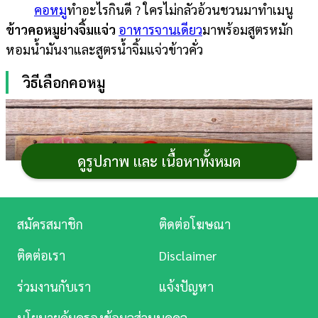
คอหมู
ทำอะไรกินดี ? ใครไม่กลัวอ้วนชวนมาทำเมนู
การ
ข้าวคอหมูย่างจิ้มแจ่ว
อาหารจานเดียว
มาพร้อมสูตรหมัก
เงิน
หอมน้ำมันงาและสูตรน้ำจิ้มแจ่วข้าวคั่ว
การ
วิธีเลือกคอหมู
ศึกษา
บันเทิง
ดูรูปภาพ และ เนื้อหาทั้งหมด
ดู
หนัง
Music
สมัครสมาชิก
ติดต่อโฆษณา
Station
ติดต่อเรา
Disclaimer
ละคร
ร่วมงานกับเรา
แจ้งปัญหา
บันเทิง
นโยบายคุ้มครองข้อมูลส่วนบุคคล