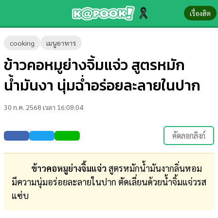
เรื่องฮิต
ข่าว-
cooking
เมนูอาหาร
ความ
ข้าวคอหมูย่างจิ้มแจ่ว สูตรหมัก
รู้
น้ำมันงา นุ่มฉ่ำอร่อยละลายในปาก
ข่าว
30 ก.ค. 2568 เวลา 16:08:04
ข่าว
บันเทิง
คัดลอกลิงก์
ตรวจ
หวย
ข้าวคอหมูย่างจิ้มแจ่ว
สูตรหมักน้ำมันงากลิ่นหอม
มีความนุ่มอร่อยละลายในปาก ตัดเลี่ยนด้วยน้ำจิ้มแจ่วรส
ผล
แซ่บ
บอล
สด