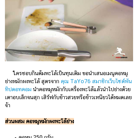
ใครชอบกินต้มพะโล้เป็นทุนเดิม ขอนำเสนอเมนูคอหมู
ย่างหมักผงพะโล้ สูตรจาก
คุณ TaYo76 สมาชิกเว็บไซต์พัน
ทิปดอทคอม
นำคอหมูหมักกับเครื่องพะโล้แล้วนำไปย่างด้วย
เตาอบเล็กจนสุก เสิร์ฟกับข้าวสวยหรือข้าวเหนียวได้หมดเลย
จ้า
ส่วนผสม คอหมูหมักผงพะโล้ย่าง
• คอหมู 250 กรัม