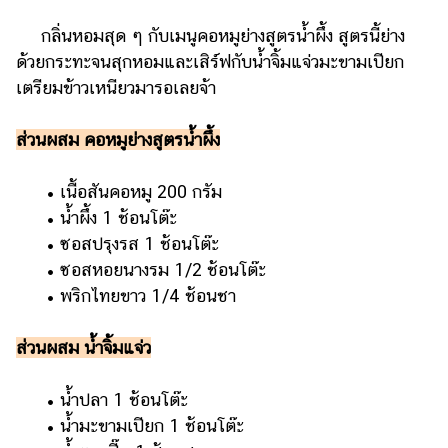
กลิ่นหอมสุด ๆ กับเมนูคอหมูย่างสูตรน้ำผึ้ง สูตรนี้ย่าง
ด้วยกระทะจนสุกหอมและเสิร์ฟกับน้ำจิ้มแจ่วมะขามเปียก
เตรียมข้าวเหนียวมารอเลยจ้า
ส่วนผสม คอหมูย่างสูตรน้ำผึ้ง
• เนื้อสันคอหมู 200 กรัม
• น้ำผึ้ง 1 ช้อนโต๊ะ
• ซอสปรุงรส 1 ช้อนโต๊ะ
• ซอสหอยนางรม 1/2 ช้อนโต๊ะ
• พริกไทยขาว 1/4 ช้อนชา
ส่วนผสม น้ำจิ้มแจ่ว
• น้ำปลา 1 ช้อนโต๊ะ
• น้ำมะขามเปียก 1 ช้อนโต๊ะ