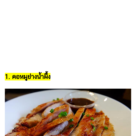
รถยนต์
บ้าน
และ
การ
ตกแต่ง
มือ
ถือ
ราคา
1. คอหมูย่างน้ำผึ้ง
ทอง
ราคา
น้ำมัน
วา
ไร
ตี้