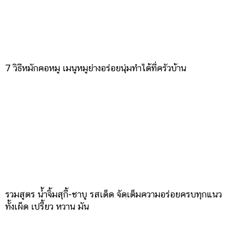
7 วิธีหมักคอหมู เมนูหมูย่างอร่อยนุ่มทำได้ที่ครัวบ้าน
รวมสูตร น้ำจิ้มสุกี้-ชาบู รสเด็ด จัดเต็มความอร่อยครบทุกแนว
ทั้งเผ็ด เปรี้ยว หวาน มัน