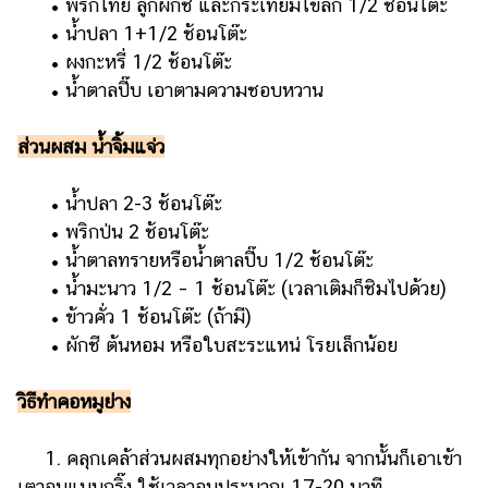
• พริกไทย ลูกผักชี และกระเทียมโขลก 1/2 ช้อนโต๊ะ
• น้ำปลา 1+1/2 ช้อนโต๊ะ
• ผงกะหรี่ 1/2 ช้อนโต๊ะ
• น้ำตาลปี๊บ เอาตามความชอบหวาน
ส่วนผสม น้ำจิ้มแจ่ว
• น้ำปลา 2-3 ช้อนโต๊ะ
• พริกป่น 2 ช้อนโต๊ะ
• น้ำตาลทรายหรือน้ำตาลปี๊บ 1/2 ช้อนโต๊ะ
• น้ำมะนาว 1/2 – 1 ช้อนโต๊ะ (เวลาเติมก็ชิมไปด้วย)
• ข้าวคั่ว 1 ช้อนโต๊ะ (ถ้ามี)
• ผักชี ต้นหอม หรือใบสะระแหน่ โรยเล็กน้อย
วิธีทำคอหมูย่าง
1. คลุกเคล้าส่วนผสมทุกอย่างให้เข้ากัน จากนั้นก็เอาเข้า
เตาอบแบบกริ๊ง ใช้เวลาอบประมาณ 17-20 นาที