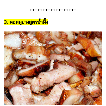
++++++++++++++++++
3. คอหมูย่างสูตรน้ำผึ้ง