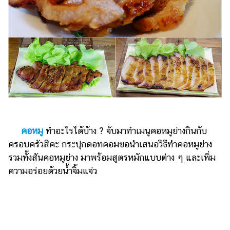
ไตล์
ดูด
วง
ผู้
หญิง
ผู้ชาย
สุขภาพ
ท่อง
​
คอหมู
ทำอะไรได้บ้าง ? จับมาทำเมนูคอหมูย่างกินกับ
เที่ยว
ครอบครัวสิคะ กระปุกดอทคอมขอนำเสนอวิธีทำคอหมูย่าง
รวมทั้งสันคอหมูย่าง มาพร้อมสูตรหมักแบบต่าง ๆ และเพิ่ม
สูตร
อาหาร
ความอร่อยด้วยน้ำจิ้มแจ่ว
ง่ายๆ
ช้อป
ปิ้ง