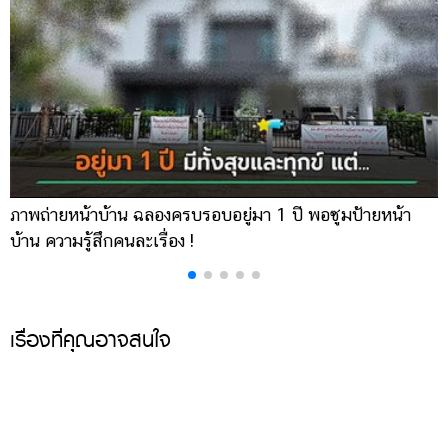
ภาพถ่ายหน้าบ้าน ฉลองครบรอบอยู่มา 1 ปี พอซูมป้ายหน้า
เ
บ้าน ความรู้สึกคนละเรื่อง !
บ
เรื่องที่คุณอาจสนใจ