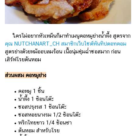
แต่งงาน
แม่
และ
เด็ก
ใครไม่อยากหัวเหม็นก็มาทำเมนูคอหมูย่างน้ำผึ้ง สูตรจาก
สัตว์
คุณ NUTCHANART_CH สมาชิกเว็บไซต์พันทิปดอทคอม
เลี้ยง
สูตรย่างด้วยหม้ออบลมร้อน เนื้อนุ่มชุ่มฉ่ำซอสมาก ก่อน
เสิร์ฟโรยต้นหอม
Infographic
บริการ
ส่วนผสม คอหมูย่าง
แอปฯ
• คอหมู 1 ชิ้น
กระปุก
• น้ำผึ้ง 1 ช้อนโต๊ะ
คอร์ส
• ซอสปรุงรส 1 ช้อนโต๊ะ
ออนไลน์
• ซอสหอยนางรม 1/2 ช้อนโต๊ะ
• พริกไทยขาว 1/4 ช้อนชา
เรียน
• ต้นหอม สำหรับโรย
เลข