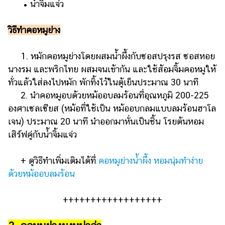
ออนไลน์
• น้ำจิ้มแจ่ว
ติดต่อ
วิธีทำคอหมูย่าง
โฆษณา
แจ้ง
1. หมักคอหมูย่างโดยผสมน้ำผึ้งกับซอสปรุงรส ซอสหอย
ปัญหา
นางรม และพริกไทย ผสมจนเข้ากัน และใช้ส้อมจิ้มคอหมูให้
ทั่วแล้วใส่ลงไปหมัก พักทิ้งไว้ในตู้เย็นประมาณ 30 นาที
ร่วม
งาน
2. นำคอหมูอบด้วยหม้ออบลมร้อนที่อุณหภูมิ 200-225
กับ
องศาเซลเซียส (หม้อที่ใช้เป็น หม้ออบกลมแบบลมร้อนฮาโล
เรา
เจน) ประมาณ 20 นาที นำออกมาหั่นเป็นชิ้น โรยต้นหอม
เสิร์ฟคู่กับน้ำจิ้มแจ่ว
+ ดูวิธีทำเพิ่มเติมได้ที่
คอหมูย่างน้ำผึ้ง หอมนุ่มทำง่าย
ด้วยหม้ออบลมร้อน
++++++++++++++++++